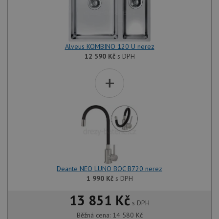
CORS 
aktuali
Chrom
vytvář
zásadách ochrany soukromí společnosti Google
soubor
lepivos
Alveus KOMBINO 120 U nerez
každou
funkcí 
12 590
Kč
s DPH
založe
trvání
+
AWSA
(ALB).
sid
.drezy-baterie.cz
4 týdny 2
Toto j
dny
běžný 
soubor
ale po
naleze
soubor
relace
pravd
použit
správu
relace.
Deante NEO LUNO BOC B720 nerez
1 990
Kč
s DPH
CookieScriptConsent
5 měsíců
Tento 
CookieScript
4 týdny
cookie
www.drezy-
služba
baterie.cz
13 851 Kč
Script
s DPH
zapam
předvo
Běžná cena:
14 580
Kč