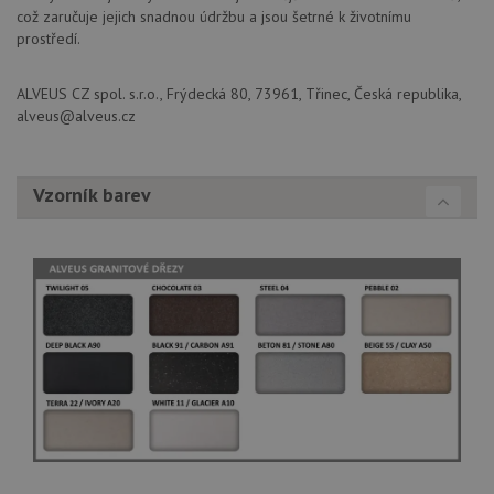
a j
což zaručuje jejich snadnou údržbu a jsou šetrné k životnímu
rek
prostředí.
ko
uži
vid
ná
ALVEUS CZ spol. s.r.o., Frýdecká 80, 73961, Třinec, Česká republika,
uv
alveus@alveus.cz
we
sid
.seznam.cz
4 týdny 2
Tot
dny
bě
so
Vzorník barev
ale
nal
so
rel
pr
pou
spr
rel
test_cookie
15 minut
Te
Google LLC
co
.doubleclick.net
na
sp
Do
(kt
sp
Goo
zji
pro
ná