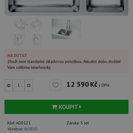
NA DOTAZ
Zboží není standartní skladovou položkou. Aktuální dobu dodání
Vám sdělíme telefonicky
12 590
Kč
s DPH
KOUPIT
Kód:
AD0121
Záruka:
5 let
Výrobce:
ALVEUS