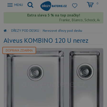
0
Zobrazit
MENU
nabidku
Extra sleva 5 % na top značky!
Franke, Blanco, Schock, Aquasto
DŘEZY POD DESKU
Nerezové dřezy pod desku
Alveus KOMBINO 120 U nerez
DOPRAVA ZDARMA