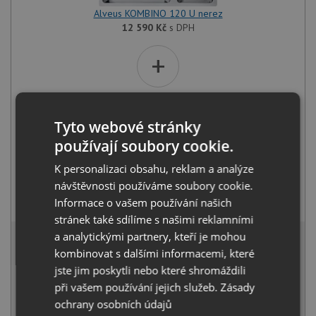
Alveus KOMBINO 120 U nerez
12 590
Kč
s DPH
+
Tyto webové stránky
používají soubory cookie.
K personalizaci obsahu, reklam a analýze
návštěvnosti používáme soubory cookie.
Alveus RIVIERA X chrom
Informace o vašem používání našich
1 030
Kč
s DPH
stránek také sdílíme s našimi reklamními
12 939 Kč
a analytickými partnery, kteří je mohou
s DPH
kombinovat s dalšími informacemi, které
Běžná cena:
13 620
Kč
jste jim poskytli nebo které shromáždili
Sleva:
681
Kč
při vašem používání jejich služeb.
Zásady
NA DOTAZ
ochrany osobních údajů