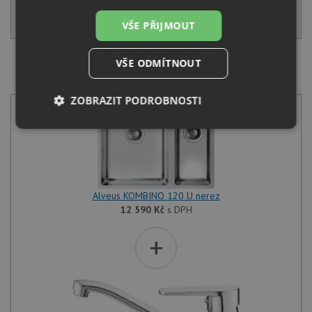
KOUPIT
VŠE PŘIJMOUT
VŠE ODMÍTNOUT
SET Alveus KOMBINO 120 U nerez + Deante TUBO
BUT 060M chrom
ZOBRAZIT PODROBNOSTI
Nezbytně
Výkonové
Soubory
nutné
soubory
cílení
soubory
Alveus KOMBINO 120 U nerez
Funkční soubory
Nezařazené
12 590
Kč
s DPH
soubory
+