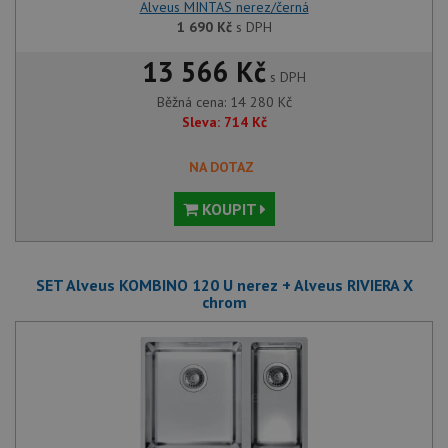
Alveus MINTAS nerez/černá
1 690
Kč
s DPH
13 566 Kč
s DPH
Běžná cena:
14 280
Kč
Sleva:
714
Kč
NA DOTAZ
KOUPIT
SET Alveus KOMBINO 120 U nerez + Alveus RIVIERA X
chrom