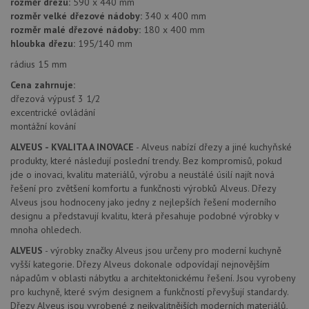
rozměr dřezu:
590 x 440 mm
používané
int
analytické
we
rozměr velké dřezové nádoby:
340 x 400 mm
služby Google.
Za
rozměr malé dřezové nádoby:
180 x 400 mm
Tento soubor
úd
cookie se
hloubka dřezu:
195/140 mm
so
používá k
náv
rozlišení
rů
rádius 15 mm
jedinečných
zá
uživatelů
oc
Cena zahrnuje:
přiřazením
os
dřezová výpusť 3 1/2
náhodně
a 
vygenerovaného
kte
excentrické ovládání
čísla jako
jej
montážní kování
identifikátoru
pre
klienta. Je
bu
ALVEUS - KVALITA A INOVACE
- Alveus nabízí dřezy a jiné kuchyňské
součástí
bu
každého
sez
produkty, které následují poslední trendy. Bez kompromisů, pokud
požadavku na
re
jde o inovaci, kvalitu materiálů, výrobu a neustálé úsilí najít nová
stránku na webu
a slouží k
řešení pro zvětšení komfortu a funkčnosti výrobků Alveus. Dřezy
__Secure-YNID
.youtube.com
6 měsíců
výpočtu údajů o
Alveus jsou hodnoceny jako jedny z nejlepších řešení moderního
návštěvnících,
IDE
1 rok
Te
Google LLC
relacích a
designu a představují kvalitu, která přesahuje podobné výrobky v
co
.doubleclick.net
kampaních pro
na
mnoha ohledech.
analytické
sp
přehledy webů.
Dou
ALVEUS
- výrobky značky Alveus jsou určeny pro moderní kuchyně
pr
vyšší kategorie. Dřezy Alveus dokonale odpovídají nejnovějším
_ga_9T91YFLEPX
.drezy-
1 rok
Tento soubor
in
baterie.cz
1
cookie používá
tom
nápadům v oblasti nábytku a architektonickému řešení. Jsou vyrobeny
měsíc
Google Analytics
ko
pro kuchyně, které svým designem a funkčností převyšují standardy.
k zachování
uži
stavu relace.
Dřezy Alveus jsou vyrobené z nejkvalitnějších moderních materiálů,
we