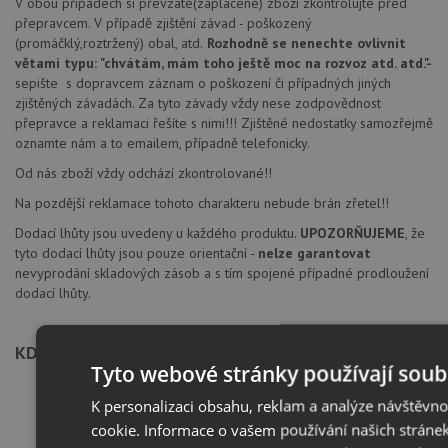
V obou případech si převzaté(zaplacené) zboží zkontrolujte před
přepravcem. V případě zjištění závad - poškozený
(promáčklý,roztržený) obal, atd.
Rozhodně se nenechte ovlivnit
větami typu: "chvátám, mám toho ještě moc na rozvoz atd. atd."
-
sepište s dopravcem záznam o poškození či případných jiných
zjištěných závadách. Za tyto závady vždy nese zodpovědnost
přepravce a reklamaci řešíte s nimi!!! Zjištěné nedostatky samozřejmě
oznamte nám a to emailem, případně telefonicky.
Od nás zboží vždy odchází zkontrolované!!
Na pozdější reklamace tohoto charakteru nebude brán zřetel!!
Dodací lhůty jsou uvedeny u každého produktu.
UPOZORŇUJEME
, že
tyto dodací lhůty jsou pouze orientační -
nelze garantovat
nevyprodání skladových zásob a s tím spojené případné prodloužení
dodací lhůty.
KDE NÁS NAJDETE
Tyto webové stránky používají soub
K personalizaci obsahu, reklam a analýze návštěvn
cookie. Informace o vašem používání našich stránek