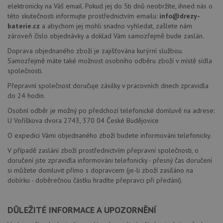
elektronicky na Váš email. Pokud jej do 5ti dnů neobržíte, ihned nás o
této skutečnosti informujte prostřednictvím emailu:
info@drezy-
baterie.cz
a abychom jej mohli snadno vyhledat, zašlete nám
zároveň číslo objednávky a doklad Vám samozřejmě bude zaslán.
Doprava objednaného zboží je zajišťována kurýrní službou.
Samozřejmě máte také možnost osobního odběru zboží v místě sídla
společnosti.
Přepravní společnost doručuje zásilky v pracovních dnech zpravidla
do 24 hodin.
Osobní odběr je možný po předchozí telefonické domluvě na adrese:
U Voříškova dvora 2743, 370 04 České Budějovice
O expedici Vámi objednaného zboží budete informováni telefonicky.
V případě zaslání zboží prostřednictvím přepravní společnosti, o
doručení jste zpravidla informováni telefonicky - přesný čas doručení
si můžete domluvit přímo s dopravcem (je-li zboží zasíláno na
dobírku - doběrečnou částku hradíte přepravci při předání).
DŮLEŽITÉ INFORMACE A UPOZORNĚNÍ