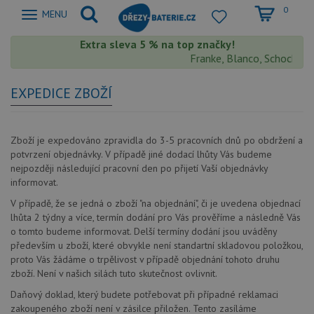
0
Zobrazit
MENU
nabidku
Extra sleva 5 % na top značky!
Franke, Blanco, Schock, Aqu
EXPEDICE ZBOŽÍ
Zboží je expedováno zpravidla do 3-5 pracovních dnů po obdržení a
potvrzení objednávky. V případě jiné dodací lhůty Vás budeme
nejpozději následující pracovní den po přijetí Vaší objednávky
informovat.
V případě, že se jedná o zboží "na objednání", či je uvedena objednací
lhůta 2 týdny a více, termín dodání pro Vás prověříme a následně Vás
o tomto budeme informovat. Delší termíny dodání jsou uváděny
především u zboží, které obvykle není standartní skladovou položkou,
proto Vás žádáme o trpělivost v případě objednání tohoto druhu
zboží. Není v našich silách tuto skutečnost ovlivnit.
Daňový doklad, který budete potřebovat při případné reklamaci
zakoupeného zboží není v zásilce přiložen. Tento zasíláme