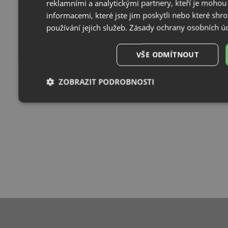
reklamními a analytickými partnery, kteří je mohou
informacemi, které jste jim poskytli nebo které shr
používání jejich služeb.
Zásady ochrany osobních ú
VŠE ODMÍTNOUT
ZOBRAZIT PODROBNOSTI
Nezbytně
Výkonové
Soubory
F
nutné
soubory
cílení
s
soubory
Nezbytně nutné soubory
Výkonové soubory
Soubory 
Nezařazené soubory
Nezbytně nutné soubory cookie umožňují základní funkce webových 