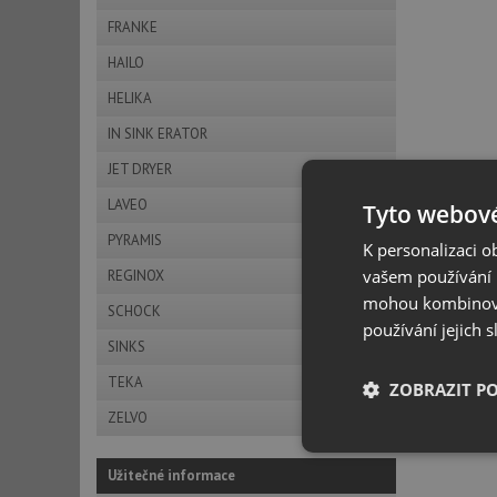
FRANKE
HAILO
HELIKA
IN SINK ERATOR
JET DRYER
LAVEO
Tyto webové
PYRAMIS
K personalizaci 
vašem používání n
REGINOX
mohou kombinovat
SCHOCK
používání jejich 
SINKS
TEKA
ZOBRAZIT P
ZELVO
Nezbytně nutn
soubory
Užitečné informace