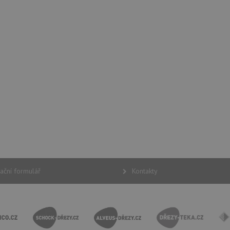
15 minut
Tento soubor cookie nastavuje společnos
Google LLC
(kterou vlastní společnost Google), aby zji
.doubleclick.net
návštěvníka webu podporuje soubory co
Zavřením
Tento soubor cookie nastavuje YouTube 
Google LLC
prohlížeče
zobrazení vložených videí.
.youtube.com
3 měsíce
Tento soubor cookie nastavuje společnos
Google LLC
provádí informace o tom, jak koncový uži
.drezy-
webové stránky a jakoukoli reklamu, kter
baterie.cz
mohl vidět před návštěvou uvedeného w
T_TOKEN
.youtube.com
6 měsíců
E
6 měsíců
Tento soubor cookie nastavuje Youtube k
Google LLC
uživatelských předvoleb pro videa Youtu
.youtube.com
webů; může také určit, zda návštěvník 
nebo starou verzi rozhraní Youtube.
ační formulář
Kontakty