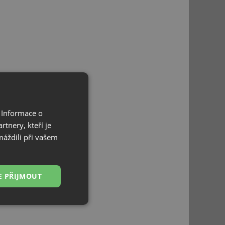
 Informace o
tnery, kteří je
máždili při vašem
E PŘIJMOUT
Nezařazené
soubory