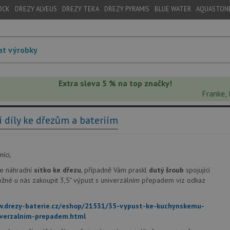
OCK
DŘEZY ALVEUS
DŘEZY TEKA
DŘEZY PYRAMIS
BLUE WATER
AQUASTON
Extra sleva 5 % na top značky!
Franke, Blan
 díly ke dřezům a bateriím
íci,
te náhradní
sítko ke dřezu
, případně Vám praskl
dutý šroub
spojující
ožné u nás zakoupit 3,5" výpust s univerzálním přepadem viz odkaz
w.drezy-baterie.cz/eshop/21531/35-vypust-ke-kuchynskemu-
iverzalnim-prepadem.html