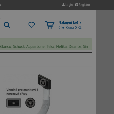
E
Login
Registruj
Nákupní košík
0 ks, Cena
0 Kč
co, Schock, Aquastone, Teka, Helika, Deante, Sinks, Pyramis, Cata, 