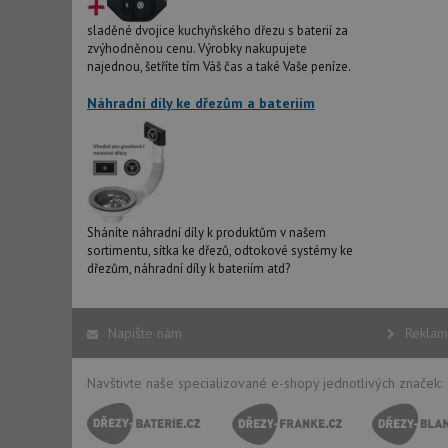
test_cookie
sladěné dvojice kuchyňského dřezu s baterií za
zvýhodněnou cenu. Výrobky nakupujete
YSC
najednou, šetříte tím Váš čas a také Vaše peníze.
_gcl_au
Náhradní díly ke dřezům a bateriím
__Secure-ROLLOU
VISITOR_INFO1_LIV
Sháníte náhradní díly k produktům v našem
sortimentu, sítka ke dřezů, odtokové systémy ke
dřezům, náhradní díly k bateriím atd?
Napište nám
Reklam
Navštivte naše specializované e-shopy jednotlivých značek: