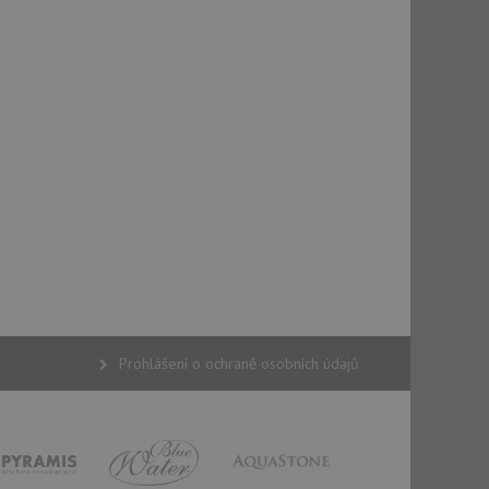
t DoubleClick
stila, zda prohlížeč
okie.
ke sledování
t Doubleclick a
vatel používá
ou koncový uživatel
ebu.
e sledování
be vložená do
webu používá novou
Prohlášení o ochraně osobních údajů