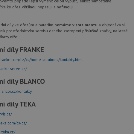
kovémto případě lepší vyměnit celou výpust, jelikož samostatně
tka ke dřez většinou nepasují a nefungují.
adní díly ke dřezům a bateriím
nemáme v sortimentu
a objednává si
ník prostřednictvím servisu daného zastopení příslušné značky, na které
kazy níže:
ní díly FRANKE
franke.com/cz/cs/home-solutions/kontakty.html
ranke-servis.cz/
ní díly BLANCO
p.ancor.cz/kontakty
ní díly TEKA
rvis.cz/
teka.com/cs-cz/
.teka.cz/