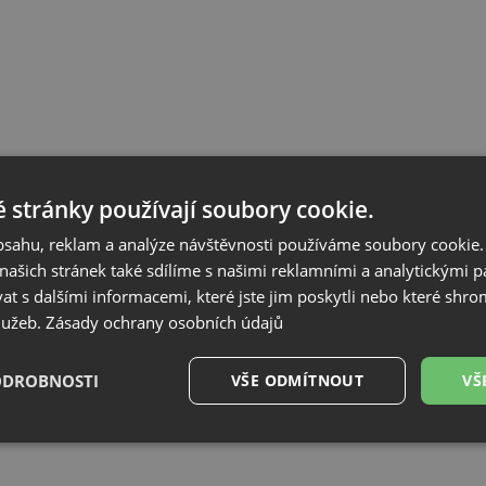
 stránky používají soubory cookie.
obsahu, reklam a analýze návštěvnosti používáme soubory cookie.
ašich stránek také sdílíme s našimi reklamními a analytickými par
 s dalšími informacemi, které jste jim poskytli nebo které shro
služeb.
Zásady ochrany osobních údajů
ODROBNOSTI
VŠE ODMÍTNOUT
VŠ
é
Výkonové
Soubory cílení
Funkční soubory
soubory