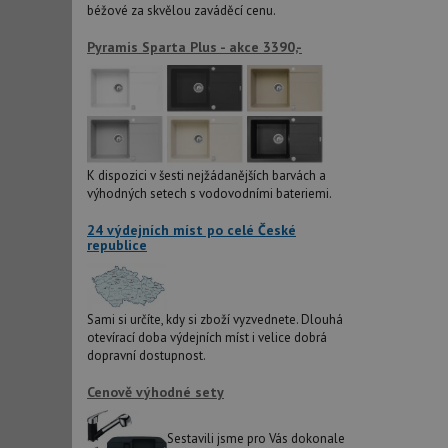
béžové za skvělou zaváděcí cenu.
Pyramis Sparta Plus - akce 3390,-
AUTORIZACE
Název
Název
K dispozici v šesti nejžádanějších barvách a
_ga
výhodných setech s vodovodními bateriemi.
VISITOR_PRIVACY_
24 výdejních míst po celé České
republice
_ga_9T91YFLEPX
__Secure-YNID
Sami si určíte, kdy si zboží vyzvednete. Dlouhá
IDE
otevírací doba výdejních míst i velice dobrá
dopravní dostupnost.
Cenově výhodné sety
sid
Sestavili jsme pro Vás dokonale