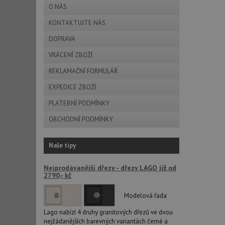
O NÁS
KONTAKTUJTE NÁS
DOPRAVA
VRÁCENÍ ZBOŽÍ
Nezbytně nutn
REKLAMAČNÍ FORMULÁŘ
Nezbytně nutné soubo
stránky nelze bez ne
EXPEDICE ZBOŽÍ
PLATEBNÍ PODMÍNKY
Název
OBCHODNÍ PODMÍNKY
udid
Naše tipy
AWSALBCORS
Nejprodávanější dřezy - dřezy LAGO již od
2790,- kč
sid
Modelová řada
Lago nabízí 4 druhy granitových dřezů ve dvou
CookieScriptConse
nejžádanějších barevných variantách černé a