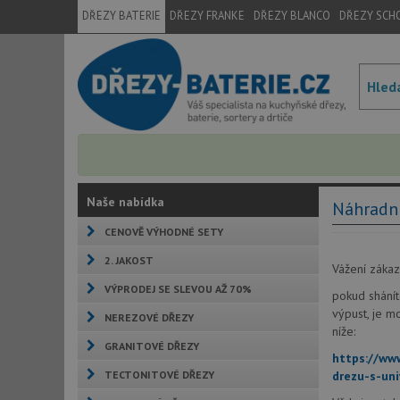
DŘEZY BATERIE
DŘEZY FRANKE
DŘEZY BLANCO
DŘEZY SCH
Naše nabídka
Náhradní
CENOVĚ VÝHODNÉ SETY
2. JAKOST
Vážení zákazn
VÝPRODEJ SE SLEVOU AŽ 70%
pokud shání
výpust, je m
NEREZOVÉ DŘEZY
níže:
GRANITOVÉ DŘEZY
https://ww
TECTONITOVÉ DŘEZY
drezu-s-un