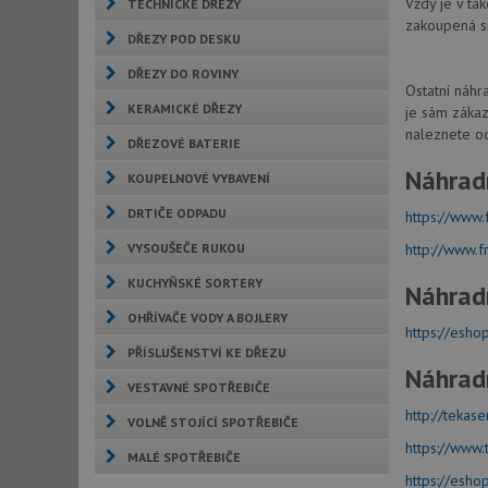
Vždy je v ta
TECHNICKÉ DŘEZY
zakoupená sí
DŘEZY POD DESKU
DŘEZY DO ROVINY
Ostatní náhr
KERAMICKÉ DŘEZY
je sám zákaz
naleznete od
DŘEZOVÉ BATERIE
Náhrad
KOUPELNOVÉ VYBAVENÍ
DRTIČE ODPADU
https://www.
VYSOUŠEČE RUKOU
http://www.f
KUCHYŇSKÉ SORTERY
Náhrad
OHŘÍVAČE VODY A BOJLERY
https://esho
PŘÍSLUŠENSTVÍ KE DŘEZU
Náhrad
VESTAVNÉ SPOTŘEBIČE
http://tekase
VOLNĚ STOJÍCÍ SPOTŘEBIČE
https://www.
MALÉ SPOTŘEBIČE
https://eshop