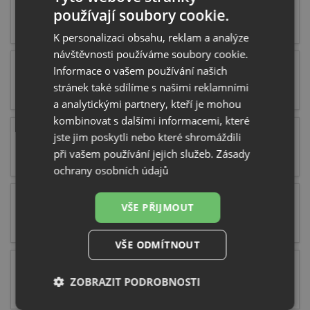
Granitové dřezy s baterií
používají soubory cookie.
K personalizaci obsahu, reklam a analýze
návštěvnosti používáme soubory cookie.
Informace o vašem používání našich
Nerezové dřezy s baterií
stránek také sdílíme s našimi reklamními
a analytickými partnery, kteří je mohou
kombinovat s dalšími informacemi, které
jste jim poskytli nebo které shromáždili
Tectonitové dřezy s baterií
při vašem používání jejich služeb.
Zásady
ochrany osobních údajů
Keramické dřezy s baterií
VŠE PŘIJMOUT
VŠE ODMÍTNOUT
Skleněné dřezy s baterií
ZOBRAZIT PODROBNOSTI