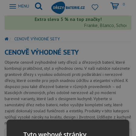
0
Zobrazit
MENU
nabidku
Extra sleva 5 % na top značky!
Franke, Blanco, Schock, Aq
CENOVĚ VÝHODNÉ SETY
CENOVĚ VÝHODNÉ SETY
Objevte cenově zvýhodněné sety dřezů a dřezových baterií, které
kombinují praktičnost, styl a výhodnou cenu. V naší nabídce naleznete
granitové dřezy s vysokou odolností proti poškrábání i nerezové
dřezy, které oceníte pro jejich snadnou údržbu a elegantní vzhled. K
dispozici jsou také dřezové baterie v různých provedeních – od
klasických chromových, přes odolné nerezové až po moderní
barevné varianty, které ladí s designem kuchyně. Vyberte si
samostatný dřez nebo baterii, nebo využijte kompletní sety, které
zajistí dokonalý soulad funkčnosti a estetiky. Produkty v této kategorii
splňují vysoké nároky na kvalitu, design i životnost. Udělejte z kuchyně
místo, kde se vám bude vařit s radostí.
Tyto webové stránky