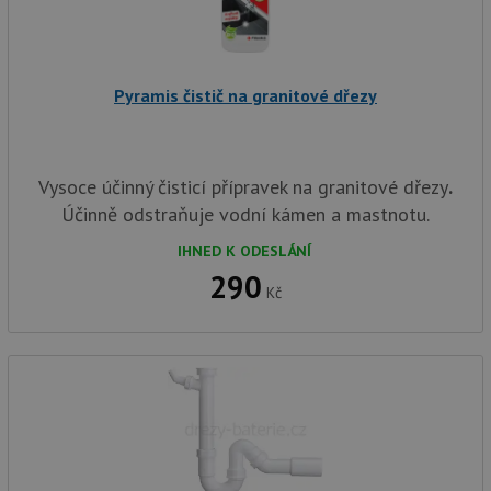
použit
správu
relace.
CookieScriptConsent
5 měsíců
Tento 
CookieScript
4 týdny
cookie
www.drezy-
Pyramis čistič na granitové dřezy
služba
baterie.cz
Script
zapam
předvo
souhla
soubor
Vysoce účinný čisticí přípravek na granitové dřezy
.
návště
Účinně odstraňuje vodní kámen a mastnotu.
nutné,
banner
Cookie
IHNED K ODESLÁNÍ
Script
fungov
290
správn
Kč
AUTORIZACE
www.drezy-
Zavřením
baterie.cz
prohlížeče
Poskytovatel
Název
Vyprší
Popis
/
Doména