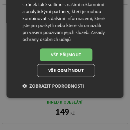
stránek také sdílíme s našimi reklamními
a analytickými partnery, kteří je mohou
kombinovat s dalšími informacemi, které
jste jim poskytli nebo které shromáždili
při vašem používání jejich služeb.
Zásady
ochrany osobních údajů
Diamantový vrták 35 mm
VŠE PŘIJMOUT
VŠE ODMÍTNOUT
Diamantový vrták, doporučený pro snadné dovrtání
předvrtaných otvorů.
ZOBRAZIT PODROBNOSTI
Vyhnete se tak složitému vyklepávání otvoru bez ri
Nezbytně
Výkonové
Soubory
IHNED K ODESLÁNÍ
nutné
soubory
cílení
soubory
149
Kč