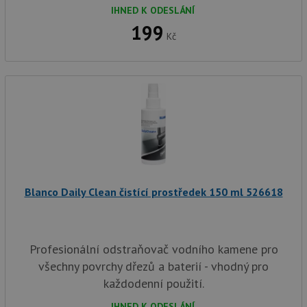
uži
IHNED K ODESLÁNÍ
we
199
a j
Kč
rek
ko
uži
vid
ná
uv
we
__Secure-ROLLOUT_TOKEN
.youtube.com
6 měsíců
VISITOR_INFO1_LIVE
6 měsíců
Te
Google LLC
co
.youtube.com
na
Yo
sl
uži
Blanco Daily Clean čistící prostředek 150 ml 526618
př
vi
vl
we
tak
ná
Profesionální odstraňovač vodního kamene pro
we
no
všechny povrchy dřezů a baterií - vhodný pro
sta
roz
každodenní použití.
Yo
IHNED K ODESLÁNÍ