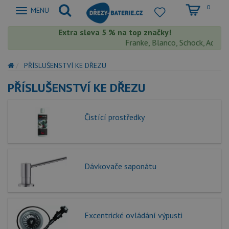
0
Zobrazit
MENU
nabidku
Extra sleva 5 % na top značky!
Franke, Blanco, Schock, Aquaston
PŘÍSLUŠENSTVÍ KE DŘEZU
PŘÍSLUŠENSTVÍ KE DŘEZU
Čistící prostředky
Dávkovače saponátu
Excentrické ovládání výpusti