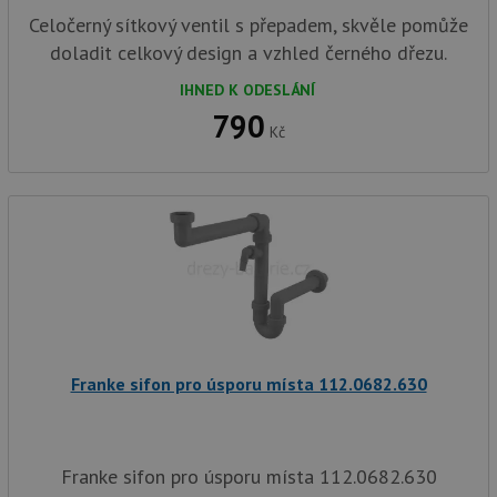
test_cookie
15 minut
Te
Google LLC
Celočerný sítkový ventil s přepadem, skvěle pomůže
co
.doubleclick.net
na
doladit celkový design a vzhled černého dřezu.
sp
Do
(kt
IHNED K ODESLÁNÍ
sp
790
Goo
Kč
zji
pro
ná
we
po
so
YSC
Zavřením
Te
Google LLC
prohlížeče
co
.youtube.com
na
Yo
sl
zo
vlo
_gcl_au
3 měsíce
Te
Google LLC
Franke sifon pro úsporu místa 112.0682.630
co
.drezy-
na
baterie.cz
sp
Dou
pr
in
Franke sifon pro úsporu místa 112.0682.630
tom
ko