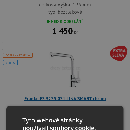
celková výška: 125 mm
typ: beztlaková
IHNED K ODESLÁNÍ
1 450
Kč
DOPRAVA ZDARMA
V SETU
Franke FS 3235.031 LINA SMART chrom
Tyto webové stránky
provedení: chrom
používají soubory cookie.
vytahovací koncovka