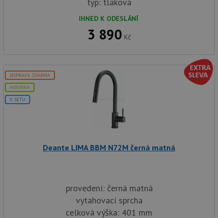
typ: tlaková
IHNED K ODESLÁNÍ
3 890
Kč
DOPRAVA ZDARMA
NOVINKA
V SETU
Deante LIMA BBM N72M černá matná
provedení: černá matná
vytahovací sprcha
celková výška: 401 mm