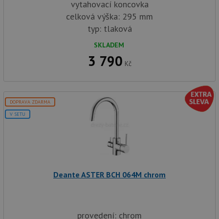
soubory
vytahovací koncovka
celková výška: 295 mm
typ: tlaková
Funkční soubory
Nezařazené
SKLADEM
soubory
3 790
Kč
DOPRAVA ZDARMA
V SETU
Nezbytně nutné soubory
Výkonové soubory
Soubory cílení
Funkční soubory
Nezařazené soubory
Nezbytně nutné soubory cookie umožňují základní
funkce webových stránek, jako je přihlášení
Deante ASTER BCH 064M chrom
uživatele a správa účtu. Webové stránky nelze bez
nezbytně nutných souborů cookie správně používat.
Poskytovatel
/
Název
Vyprší
Popis
Doména
provedení: chrom