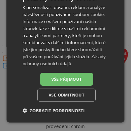
celková výška: 285 mm
K personalizaci obsahu, reklam a analýze
typ: tlaková
návštěvnosti používáme soubory cookie.
Informace o vašem používání našich
IHNED K ODESLÁNÍ
stránek také sdílíme s našimi reklamními
4 249
a analytickými partnery, kteří je mohou
Kč
kombinovat s dalšími informacemi, které
jste jim poskytli nebo které shromáždili
při vašem používání jejich služeb.
Zásady
DOPRAVA ZDARMA
ochrany osobních údajů
V SETU
VŠE PŘIJMOUT
VŠE ODMÍTNOUT
Teka ARK 938 CR chrom
ZOBRAZIT PODROBNOSTI
Nezbytně
Výkonové
Soubory
provedení: chrom
nutné
soubory
cílení