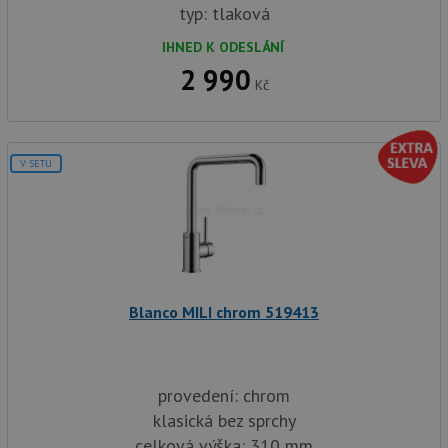
typ: tlaková
IHNED K ODESLÁNÍ
2 990
Kč
V SETU
Blanco MILI chrom 519413
provedení: chrom
klasická bez sprchy
celková výška: 310 mm