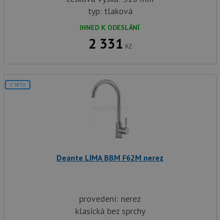
typ: tlaková
IHNED K ODESLÁNÍ
2 331
Kč
V SETU
Deante LIMA BBM F62M nerez
provedení: nerez
klasická bez sprchy