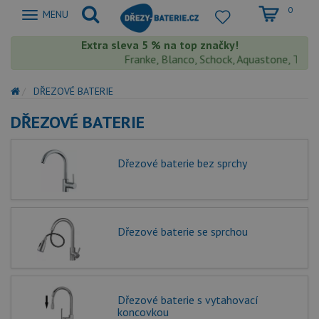
0
Zobrazit
MENU
nabidku
Extra sleva 5 % na top značky!
Franke, Blanco, Schock, Aquastone, Teka, He
DŘEZOVÉ BATERIE
DŘEZOVÉ BATERIE
Dřezové baterie bez sprchy
Dřezové baterie se sprchou
Dřezové baterie s vytahovací
koncovkou