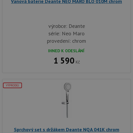
Vanová baterie Deante NEO MARO BLO 010M chrom
výrobce: Deante
série: Neo Maro
provedení: chrom
IHNED K ODESLÁNÍ
1 590
Kč
VÝPRODEJ
Sprchový set s držákem Deante NQA 041K chrom