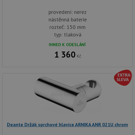
provedení: nerez
nástěnná baterie
rozteč: 150 mm
typ: tlaková
IHNED K ODESLÁNÍ
1 360
Kč
Deante Držák sprchové hlavice ARNIKA ANR 021U chrom