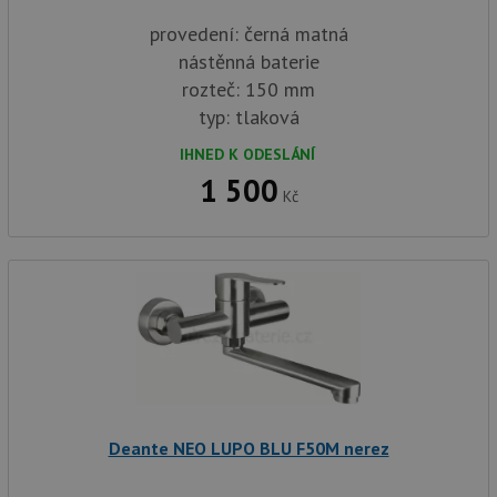
provedení: černá matná
nástěnná baterie
rozteč: 150 mm
typ: tlaková
IHNED K ODESLÁNÍ
1 500
Kč
Deante NEO LUPO BLU F50M nerez