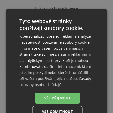
Držák sprchové hlavice
Série: Anemon
Tyto webové stránky
Provedení: černá
používají soubory cookie.
IHNED K ODESLÁNÍ
910
K personalizaci obsahu, reklam a analýze
Kč
návštěvnosti používáme soubory cookie.
Informace o vašem používání našich
stránek také sdílíme s našimi reklamními
a analytickými partnery, kteří je mohou
kombinovat s dalšími informacemi, které
jste jim poskytli nebo které shromáždili
při vašem používání jejich služeb.
Zásady
ochrany osobních údajů
Deante NEO BORO BMO N80M černá matná
VŠE PŘIJMOUT
VŠE ODMÍTNOUT