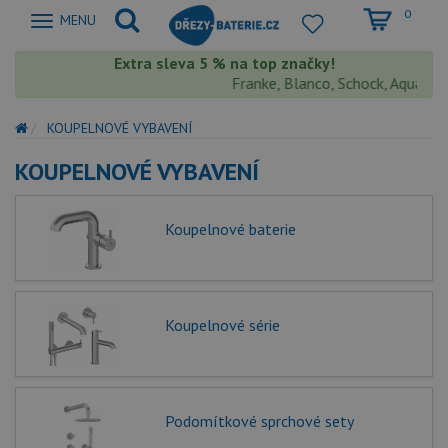
0
Zobrazit
MENU
nabidku
Extra sleva 5 % na top značky!
Franke, Blanco, Schock, Aquastone,
KOUPELNOVÉ VYBAVENÍ
KOUPELNOVÉ VYBAVENÍ
Koupelnové baterie
Koupelnové série
Podomítkové sprchové sety