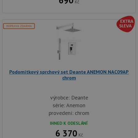
690
sl
Kč
uži
př
vi
vl
we
DOPRAVA ZDARMA
tak
ná
we
no
sta
roz
Yo
Podomítkový sprchový set Deante ANEMON NAC09AP
chrom
výrobce: Deante
série: Anemon
provedení: chrom
IHNED K ODESLÁNÍ
6 370
Kč