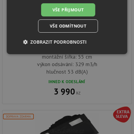
VŠE PŘIJMOUT
Teka GFG 2 BK černé sklo
VŠE ODMÍTNOUT
ZOBRAZIT PODROBNOSTI
vestavný odsavač par
Nezbytně
Výkonové
Soubory
montážní šířka: 55 cm
nutné
soubory
cílení
výkon odsávání: 329 m3/h
soubory
hlučnost 53 dB(A)
IHNED K ODESLÁNÍ
Funkční soubory
Nezařazené
3 990
soubory
Kč
DOPRAVA ZDARMA