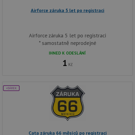
__Secure-ROLLOUT_TOKEN
.youtube.com
6 měsíců
Airforce záruka 5 let po registraci
VISITOR_INFO1_LIVE
6 měsíců
Te
Google LLC
co
.youtube.com
na
Yo
sl
uži
Airforce záruka 5 let po registraci
př
vi
* samostatně neprodejné
vl
we
IHNED K ODESLÁNÍ
tak
ná
1
we
Kč
no
sta
roz
Yo
+DÁREK
Cata záruka 66 měsíců po registraci