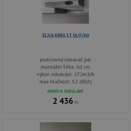
ELICA KREA ST IX/F/60
podstavný odsavač par
montážní šířka: 60 cm
výkon odsávání: 272m3/h
max hlučnost: 52 dB(A)
IHNED K ODESLÁNÍ
2 436
Kč