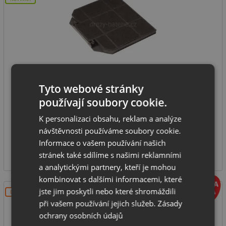
Franke UF 06 pachový filtr 112.0016.756
Tyto webové stránky
používají soubory cookie.
pachový filtr s aktivním uhlím
K personalizaci obsahu, reklam a analýze
návštěvnosti používáme soubory cookie.
IHNED K ODESLÁNÍ
Informace o vašem používání našich
329
Kč
stránek také sdílíme s našimi reklamními
a analytickými partnery, kteří je mohou
kombinovat s dalšími informacemi, které
jste jim poskytli nebo které shromáždili
DOPRAVA ZDARMA
při vašem používání jejich služeb.
Zásady
ochrany osobních údajů