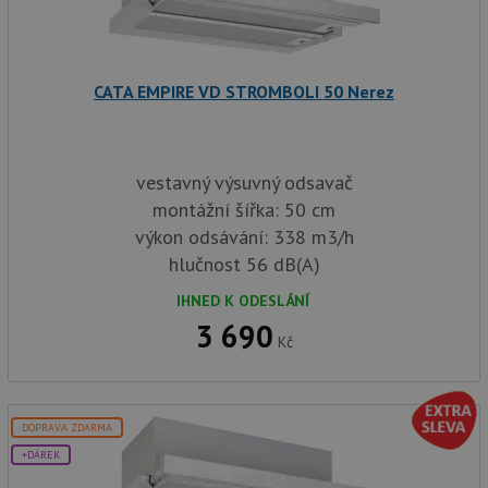
CORS 
aktuali
Chrom
vytvář
zásadách ochrany soukromí společnosti Google
soubor
lepivos
CATA EMPIRE VD STROMBOLI 50 Nerez
každou
funkcí 
založe
trvání
AWSA
(ALB).
vestavný výsuvný odsavač
montážní šířka: 50 cm
sid
.drezy-baterie.cz
4 týdny 2
Toto j
dny
běžný 
výkon odsávání: 338 m3/h
soubor
ale po
hlučnost 56 dB(A)
naleze
soubor
IHNED K ODESLÁNÍ
relace
pravd
3 690
použit
Kč
správu
relace.
CookieScriptConsent
5 měsíců
Tento 
CookieScript
4 týdny
cookie
www.drezy-
služba
baterie.cz
DOPRAVA ZDARMA
Script
zapam
+DÁREK
předvo
souhla