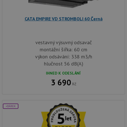
a j
rek
ko
uži
vid
CATA EMPIRE VD STROMBOLI 60 Černá
ná
uv
we
sid
.seznam.cz
4 týdny 2
Tot
dny
bě
vestavný výsuvný odsavač
so
montážní šířka: 60 cm
ale
nal
výkon odsávání: 338 m3/h
so
rel
hlučnost 56 dB(A)
pr
pou
IHNED K ODESLÁNÍ
spr
rel
3 690
Kč
test_cookie
15 minut
Te
Google LLC
co
.doubleclick.net
na
sp
Do
(kt
+DÁREK
sp
Goo
zji
pro
ná