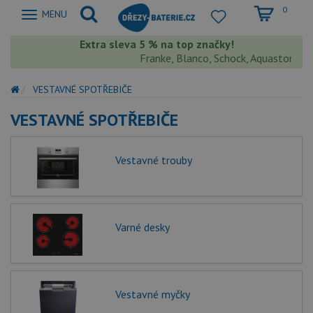
0
Zobrazit
MENU
nabidku
Extra sleva 5 % na top značky!
Franke, Blanco, Schock, Aquastone, Teka
VESTAVNÉ SPOTŘEBIČE
VESTAVNÉ SPOTŘEBIČE
Vestavné trouby
Varné desky
Vestavné myčky