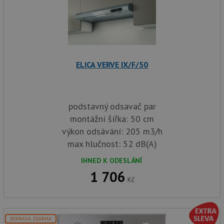
ELICA VERVE IX/F/50
podstavný odsavač par
montážní šířka: 50 cm
výkon odsávání: 205 m3/h
max hlučnost: 52 dB(A)
IHNED K ODESLÁNÍ
1 706
Kč
DOPRAVA ZDARMA