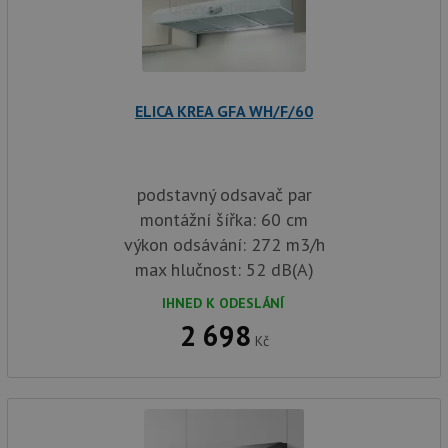
ELICA KREA GFA WH/F/60
podstavný odsavač par
montážní šířka: 60 cm
výkon odsávání: 272 m3/h
max hlučnost: 52 dB(A)
IHNED K ODESLÁNÍ
2 698
Kč