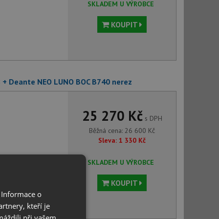
SKLADEM U VÝROBCE
KOUPIT
8 + Deante NEO LUNO BOC B740 nerez
25 270 Kč
s DPH
Běžná cena:
26 600
Kč
Sleva:
1 330
Kč
SKLADEM U VÝROBCE
KOUPIT
 Informace o
tnery, kteří je
máždili při vašem