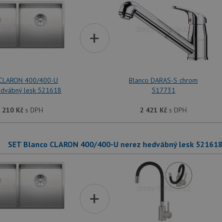
+
 CLARON 400/400-U
Blanco DARAS-S chrom
edvábný lesk 521618
517731
 210
Kč
s DPH
2 421
Kč
s DPH
SET Blanco CLARON 400/400-U nerez hedvábný lesk 52161
+