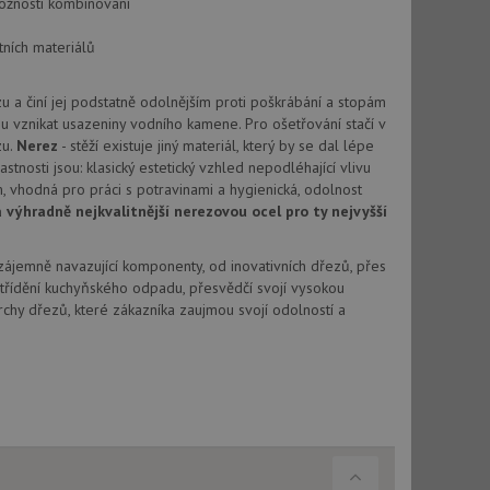
možnosti kombinování
vu relace.
ních materiálů
t Doubleclick a
vatel používá
ou koncový uživatel
ebu.
 a činí jej podstatně odolnějším proti poškrábání a stopám
u vznikat usazeniny vodního kamene. Pro ošetřování stačí v
, ale pokud je
e pravděpodobně
zu.
Nerez
- stěží existuje jiný materiál, který by se dal lépe
stnosti jsou: klasický estetický vzhled nepodléhající vlivu
, vhodná pro práci s potravinami a hygienická, odolnost
t DoubleClick
stila, zda prohlížeč
výhradně nejkvalitnější nerezovou ocel pro ty nejvyšší
okie.
ke sledování
Vzájemně navazující komponenty, od inovativních dřezů, přes
třídění kuchyňského odpadu, přesvědčí svojí vysokou
t Doubleclick a
chy dřezů, které zákazníka zaujmou svojí odolností a
vatel používá
ou koncový uživatel
ebu.
e sledování
be vložená do
webu používá novou