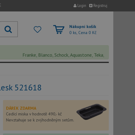
E
Login
Registruj
Nákupní košík
0 ks, Cena
0 Kč
Franke, Blanco, Schock, Aquastone, Teka, Helika, Deante, Sinks
lesk 521618
DÁREK ZDARMA
Cedící miska v hodnotě 490,- kč
Nevztahuje se k zvýhodněným setům.