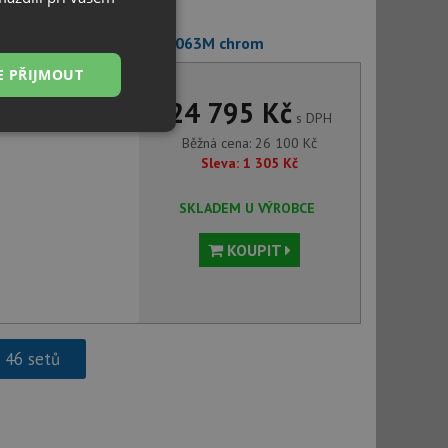
8 + Deante ALPINIA BGA 063M chrom
E PŘIJMOUT
24 795 Kč
s DPH
Nezařazené
Běžná cena:
26 100
Kč
soubory
Sleva:
1 305
Kč
SKLADEM U VÝROBCE
KOUPIT
řazené soubory
 správa účtu. Webové
h 46 setů
ci zařízení, která
používání a zlepšila