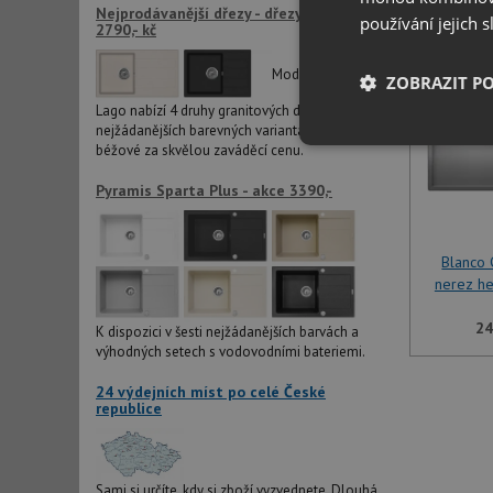
Nejprodávanější dřezy - dřezy LAGO již od
používání jejich 
2790,- kč
Modelová řada
ZOBRAZIT P
Lago nabízí 4 druhy granitových dřezů ve dvou
nejžádanějších barevných variantách černé a
Nezbytně nutn
béžové za skvělou zaváděcí cenu.
soubory
Pyramis Sparta Plus - akce 3390,-
Blanco
nerez h
Nezbytně nutn
24
K dispozici v šesti nejžádanějších barvách a
výhodných setech s vodovodními bateriemi.
Nezbytně nutné soubo
stránky nelze bez ne
24 výdejních míst po celé České
republice
Název
udid
Sami si určíte, kdy si zboží vyzvednete. Dlouhá