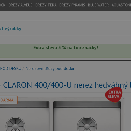
OCK
DŘEZY ALVEUS
DŘEZY TEKA
DŘEZY PYRAMIS
BLUE WATER
AQUASTON
Extra sleva 5 % na top značky!
 POD DESKU
Nerezové dřezy pod desku
o CLARON 400/400-U nerez hedvábný 
ZDARMA