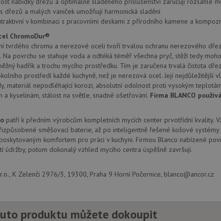
st nabídky dřezů a optimálně sladěného příslušenství zaručují rozsáhlé 
.drezy-
1 rok
Tento soubor cookie používá Google Analytics k zachování sta
.youtube.com
6 měsíců
s dřezů a malých vaniček umožňují harmonická sladění
baterie.cz
1
raktivní v kombinaci s pracovními deskami z přírodního kamene a kompozit
měsíc
1 rok
Tento soubor cookie nastavuje společnos
Google LLC
provádí informace o tom, jak koncový uži
.doubleclick.net
cel ChromoDur®
webové stránky a jakoukoli reklamu, kter
mohl vidět před návštěvou uvedeného w
í tvrdého chromu a nerezové oceli tvoří trvalou ochranu nerezového dřezu
. Na povrchu se stahuje voda a odtéká téměř všechna pryč, stěží tedy moho
.seznam.cz
4 týdny 2
Toto je velmi běžný název souboru cookie
dny
nalezen jako soubor cookie relace, bud
ěžný hadřík a trochu mycího prostředku. Tím je zaručena trvalá čistota dře
použit jako pro správu stavu relace.
kolního prostředí každé kuchyně, než je nerezová ocel. Její nejdůležitější vla
y, materiál nepodléhající korozi, absolutní odolnost proti vysokým teplotám
15 minut
Tento soubor cookie nastavuje společnos
Google LLC
(kterou vlastní společnost Google), aby zji
.doubleclick.net
m a kyselinám, stálost na světle, snadné ošetřování.
Firma BLANCO používá 
návštěvníka webu podporuje soubory co
Zavřením
Tento soubor cookie nastavuje YouTube 
Google LLC
co
patří k předním výrobcům kompletních mycích center prvotřídní kvality. 
prohlížeče
zobrazení vložených videí.
.youtube.com
izpůsobené směšovací baterie, až po inteligentně řešené košové systémy 
3 měsíce
Tento soubor cookie nastavuje společnos
Google LLC
 poskytovaným komfortem pro práci v kuchyni. Firmou Blanco nabízené povr
provádí informace o tom, jak koncový uži
.drezy-
í údržby, potom dokonalý vzhled mycího centra úspěšně završují.
webové stránky a jakoukoli reklamu, kter
baterie.cz
mohl vidět před návštěvou uvedeného w
T_TOKEN
.youtube.com
6 měsíců
.o., K Zelenči 2976/3, 19300, Praha 9 Horní Počernice, blanco@ancor.cz
E
6 měsíců
Tento soubor cookie nastavuje Youtube k
Google LLC
uživatelských předvoleb pro videa Youtu
.youtube.com
webů; může také určit, zda návštěvník 
nebo starou verzi rozhraní Youtube.
uto produktu můžete dokoupit