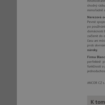
mnohostranno
_ga_9T91YFLEPX
__Secure-YNID
shodný rádiu
mimořádně at
IDE
Nerezová o
Pevné spojen
po používání
sid
domácnosti b
začlenit do o
času ani mód
test_cookie
proti skvrná
nároky.
YSC
Firma Blan
perfektně př
_gcl_au
funkčností a
jednoduchost
__Secure-ROLLOU
ANCOR CZ s.r
VISITOR_INFO1_LIV
K tom