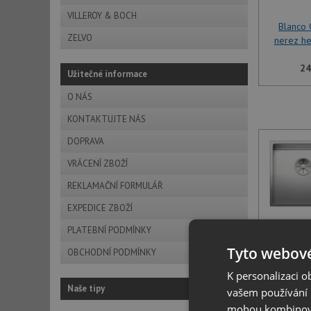
VILLEROY & BOCH
Blanco
ZELVO
nerez h
24
Užitečné informace
O NÁS
KONTAKTUJTE NÁS
DOPRAVA
VRÁCENÍ ZBOŽÍ
REKLAMAČNÍ FORMULÁŘ
EXPEDICE ZBOŽÍ
PLATEBNÍ PODMÍNKY
Tyto webové
Blanco
OBCHODNÍ PODMÍNKY
nerez h
K personalizaci 
Naše tipy
vašem používání n
24
mohou kombinovat