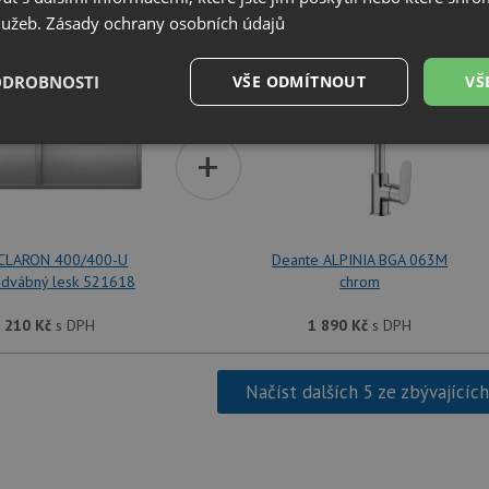
služeb.
Zásady ochrany osobních údajů
SET Blanco CLARON 400/400-U nerez hedvábný lesk 52161
ODROBNOSTI
VŠE ODMÍTNOUT
VŠ
é
Výkonové
Soubory cílení
+
Funkční soubory
soubory
 CLARON 400/400-U
Deante ALPINIA BGA 063M
edvábný lesk 521618
chrom
é soubory
Výkonové soubory
Soubory cílení
Funkční soubory
Neza
 210
Kč
s DPH
1 890
Kč
s DPH
ry cookie umožňují základní funkce webových stránek, jako je přihlášení uživatele a
zbytně nutných souborů cookie správně používat.
Načíst dalších 5 ze zbývajícíc
Poskytovatel
/
Vyprší
Popis
Doména
.drezy-baterie.cz
4 týdny 2
Tento cookie se používá k jedinečné identifika
dny
mají přístup k webové stránce, aby sledovala 
uživatelskou zkušenost.