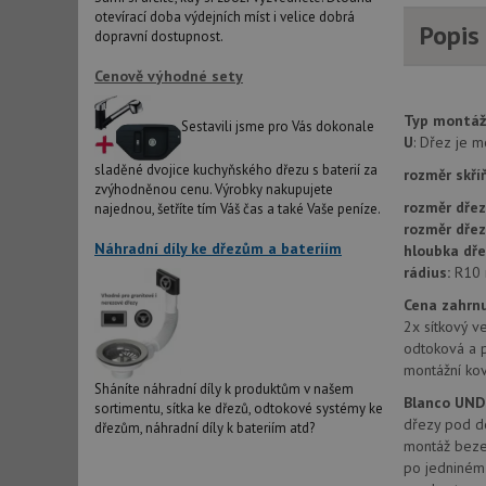
otevírací doba výdejních míst i velice dobrá
Popis
AWSALBCORS
dopravní dostupnost.
Cenově výhodné sety
sid
Typ montáž
Sestavili jsme pro Vás dokonale
U
: Dřez je 
sladěné dvojice kuchyňského dřezu s baterií za
CookieScriptConse
rozměr skří
zvýhodněnou cenu. Výrobky nakupujete
rozměr dřez
najednou, šetříte tím Váš čas a také Vaše peníze.
rozměr dře
AUTORIZACE
Náhradní díly ke dřezům a bateriím
hloubka dře
rádius:
R10
Cena zahrnu
2x sítkový ve
odtoková a 
Název
montážní kov
Název
Sháníte náhradní díly k produktům v našem
_ga
Blanco UNDE
sortimentu, sítka ke dřezů, odtokové systémy ke
VISITOR_PRIVACY_
dřezy pod de
dřezům, náhradní díly k bateriím atd?
montáž beze 
po jedniném 