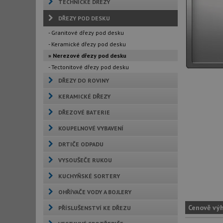
TECHNICKÉ DŘEZY
DŘEZY POD DESKU
- Granitové dřezy pod desku
- Keramické dřezy pod desku
» Nerezové dřezy pod desku
- Tectonitové dřezy pod desku
DŘEZY DO ROVINY
KERAMICKÉ DŘEZY
DŘEZOVÉ BATERIE
KOUPELNOVÉ VYBAVENÍ
DRTIČE ODPADU
VYSOUŠEČE RUKOU
KUCHYŇSKÉ SORTERY
OHŘÍVAČE VODY A BOJLERY
Cenově vý
PŘÍSLUŠENSTVÍ KE DŘEZU