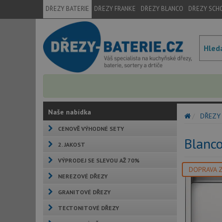
DŘEZY BATERIE
DŘEZY FRANKE
DŘEZY BLANCO
DŘEZY SCH
Naše nabídka
DŘEZY
CENOVĚ VÝHODNÉ SETY
Blanc
2. JAKOST
VÝPRODEJ SE SLEVOU AŽ 70%
DOPRAVA 
NEREZOVÉ DŘEZY
GRANITOVÉ DŘEZY
TECTONITOVÉ DŘEZY