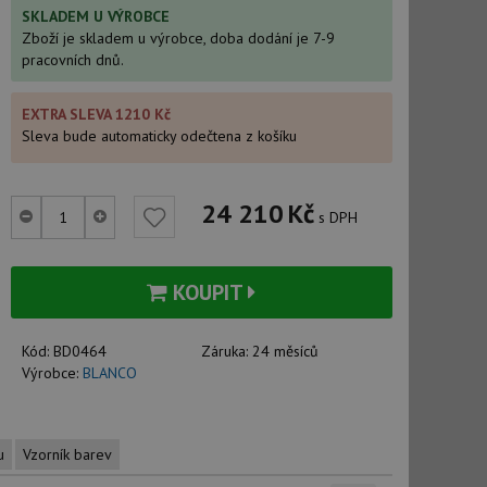
SKLADEM U VÝROBCE
Zboží je skladem u výrobce, doba dodání je 7-9
pracovních dnů.
EXTRA SLEVA 1210 Kč
Sleva bude automaticky odečtena z košíku
24 210
Kč
s DPH
KOUPIT
Kód:
BD0464
Záruka:
24 měsíců
Výrobce:
BLANCO
u
Vzorník barev