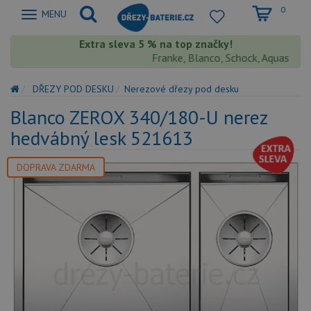
0
Zobrazit
MENU
nabidku
Extra sleva 5 % na top značky!
Franke, Blanco, Schock, Aquastone, Te
DŘEZY POD DESKU
Nerezové dřezy pod desku
Blanco ZEROX 340/180-U nerez
hedvábný lesk 521613
DOPRAVA ZDARMA