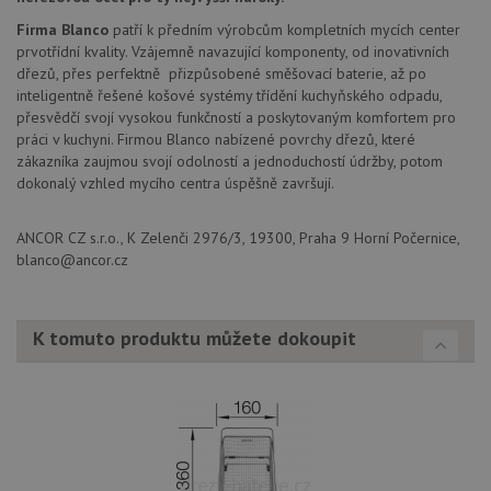
zapam
předvo
Firma Blanco
patří k předním výrobcům kompletních mycích center
souhla
soubor
prvotřídní kvality. Vzájemně navazující komponenty, od inovativních
návště
dřezů, přes perfektně přizpůsobené směšovací baterie, až po
nutné,
banner
inteligentně řešené košové systémy třídění kuchyňského odpadu,
Cookie
přesvědčí svojí vysokou funkčností a poskytovaným komfortem pro
Script
práci v kuchyni. Firmou Blanco nabízené povrchy dřezů, které
fungov
správn
zákazníka zaujmou svojí odolností a jednoduchostí údržby, potom
dokonalý vzhled mycího centra úspěšně završují.
AUTORIZACE
www.drezy-
Zavřením
baterie.cz
prohlížeče
ANCOR CZ s.r.o., K Zelenči 2976/3, 19300, Praha 9 Horní Počernice,
blanco@ancor.cz
K tomuto produktu můžete dokoupit
Poskytovatel
Název
Vyprší
Popis
/
Doména
Poskytovatel
/
Název
Vyprší
Po
_ga
1 rok
Tento název
Google LLC
Doména
1
souboru cookie
.drezy-
měsíc
je spojen s
baterie.cz
VISITOR_PRIVACY_METADATA
6 měsíců
Te
YouTube
Google
coo
.youtube.com
Universal
uk
Analytics - což je
so
významná
uži