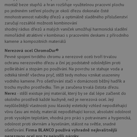
lepivos
mediator.zopim.com
montáž beze stupňů a hran rozšiřuje využitelnou pracovní plochu
případ
po jedniném setření plochy je okolí dřezu dokonale čisté
CORS 
mnohostrannost nabídky dřezů a optimálně sladěného příslušenství
aktuali
Chrom
zaručují rozsáhlé možnosti kombinování
vytvář
shodný rádius dřezů a malých vaniček umožňují harmonická sladění
zásadách ochrany soukromí společnosti Google
soubor
lepivos
mimořádně atraktivní v kombinaci s pracovními deskami z přírodního
každou
kamene a kompozitních materiálů
funkcí 
založe
Nerezová ocel ChromoDur®
trvání
AWSA
Pevné spojení tvrdého chromu a nerezové oceli tvoří trvalou
(ALB).
ochranu nerezového dřezu a činí jej podstatně odolnějším proti
sid
.drezy-baterie.cz
4 týdny 2
Toto j
poškrábání a stopám po používání. Na povrchu se stahuje voda a
dny
běžný 
odtéká téměř všechna pryč, stěží tedy mohou vznikat usazeniny
soubor
vodního kamene. Pro ošetřování stačí v domácnosti běžný hadřík a
ale po
naleze
trochu mycího prostředku. Tím je zaručena trvalá čistota dřezu.
soubor
Nerez
- stěží existuje jiný materiál, který by se dal lépe začlenit do
relace
pravd
okolního prostředí každé kuchyně, než je nerezová ocel. Její
použit
nejdůležitější vlastnosti jsou: klasický estetický vzhled nepodléhající
správu
relace.
vlivu času ani módy, materiál nepodléhající korozi, absolutní odolnost
proti vysokým teplotám, vhodná pro práci s potravinami a hygienická,
CookieScriptConsent
5 měsíců
Tento 
CookieScript
odolnost proti skvrnám a kyselinám, stálost na světle, snadné
4 týdny
cookie
www.drezy-
služba
baterie.cz
ošetřování.
Firma BLANCO používá výhradně nejkvalitnější
Script
nerezovou ocel pro ty nejvyšší nároky.