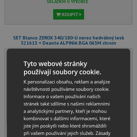
SKLADEM U VÝROBCE
KOUPIT
SET Blanco ZEROX 340/180-U nerez hedvábný lesk
521613 + Deante ALPINIA BGA 063M chrom
Tyto webové stránky
používají soubory cookie.
K personalizaci obsahu, reklam a analýze
návštěvnosti používáme soubory cookie.
Blanco ZEROX 340/180-U nerez hedvábný lesk 521613
Informace o vašem používání našich
20 691
Kč
s DPH
stránek také sdílíme s našimi reklamními
a analytickými partnery, kteří je mohou
+
kombinovat s dalšími informacemi, které
jste jim poskytli nebo které shromáždili
při vašem používání jejich služeb.
Zásady