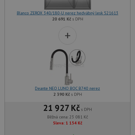
Blanco ZEROX 340/180-U nerez hedvábný lesk 521613
20 691
Kč
s DPH
+
Deante NEO LUNO BOC B740 nerez
2 390
Kč
s DPH
21 927 Kč
s DPH
Běžná cena:
23 081
Kč
Sleva:
1 154
Kč