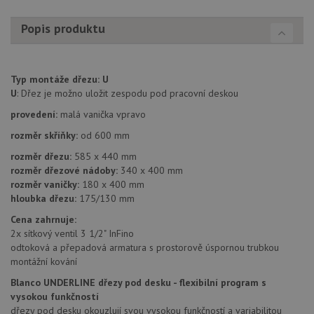
Nezbytně nutné soubory
Výkonové soubory
Popis produktu
Soubory cílení
Funkční soubory
Nezařazené soubory
Typ montáže dřezu:
U
Nezbytně nutné soubory cookie umožňují základní
U
: Dřez je možno uložit zespodu pod pracovní deskou
funkce webových stránek, jako je přihlášení
uživatele a správa účtu. Webové stránky nelze bez
provedení:
malá vanička vpravo
nezbytně nutných souborů cookie správně používat.
rozměr skříňky:
od 600 mm
Poskytovatel
/
Název
Vyprší
Popis
Doména
rozměr dřezu:
585 x 440 mm
rozměr dřezové nádoby:
340 x 400 mm
udid
.drezy-baterie.cz
4 týdny 2
Tento 
rozměr vaničky:
180 x 400 mm
dny
použív
jedine
hloubka dřezu:
175/130 mm
identif
zařízen
Cena zahrnuje:
mají př
2x sítkový ventil 3 1/2" InFino
webové
aby sl
odtoková a přepadová armatura s prostorově úspornou trubkou
použív
montážní kování
zlepšil
uživat
Blanco UNDERLINE dřezy pod desku - flexibilní program s
zkušen
vysokou funkčností
AWSALBCORS
1 týden
Pro po
Amazon.com Inc.
dřezy pod desku okouzlují svou vysokou funkčností a variabilitou
podpo
widget-