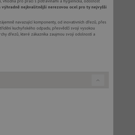
, vhodná pro práci s potravinami a hygienická, odolnost
vu relace.
výhradně nejkvalitnější nerezovou ocel pro ty nejvyšší
t Doubleclick a
vatel používá
Vzájemně navazující komponenty, od inovativních dřezů, přes
ou koncový uživatel
ebu.
třídění kuchyňského odpadu, přesvědčí svojí vysokou
chy dřezů, které zákazníka zaujmou svojí odolností a
, ale pokud je
e pravděpodobně
t DoubleClick
stila, zda prohlížeč
okie.
ke sledování
t Doubleclick a
vatel používá
ou koncový uživatel
ebu.
e sledování
be vložená do
webu používá novou