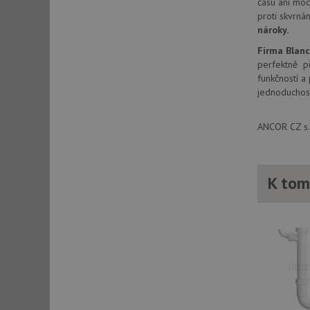
času ani mód
_ga_9T91YFLEPX
__Secure-YNID
proti skvrná
nároky.
IDE
Firma Blan
perfektně př
funkčností a
sid
jednoduchost
test_cookie
ANCOR CZ s.r
YSC
K tom
_gcl_au
__Secure-ROLLOU
VISITOR_INFO1_LIV