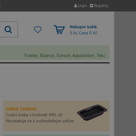
E
Login
Registruj
Nákupní košík
0 ks, Cena
0 Kč
Franke, Blanco, Schock, Aquastone, Teka, Helika, Deante, Sink
DÁREK ZDARMA
Cedící miska v hodnotě 490,- kč
Nevztahuje se k zvýhodněným setům.