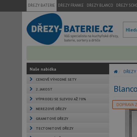
DŘEZY BATERIE
DŘEZY FRANKE
DŘEZY BLANCO
DŘEZY SCH
Naše nabídka
DŘEZY
CENOVĚ VÝHODNÉ SETY
Blanc
2. JAKOST
VÝPRODEJ SE SLEVOU AŽ 70%
DOPRAVA 
NEREZOVÉ DŘEZY
GRANITOVÉ DŘEZY
TECTONITOVÉ DŘEZY