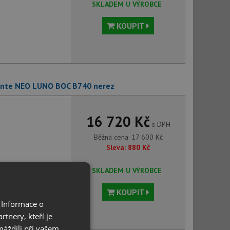
SKLADEM U VÝROBCE
KOUPIT
ante NEO LUNO BOC B740 nerez
16 720 Kč
s DPH
Běžná cena:
17 600
Kč
Sleva:
880
Kč
SKLADEM U VÝROBCE
KOUPIT
 Informace o
tnery, kteří je
máždili při vašem