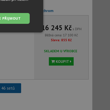
eante ALPINIA BGA 063M chrom
E PŘIJMOUT
16 245 Kč
s DPH
Nezařazené
Běžná cena:
17 100
Kč
soubory
Sleva:
855
Kč
SKLADEM U VÝROBCE
KOUPIT
řazené soubory
 správa účtu. Webové
h 46 setů
ci zařízení, která
používání a zlepšila