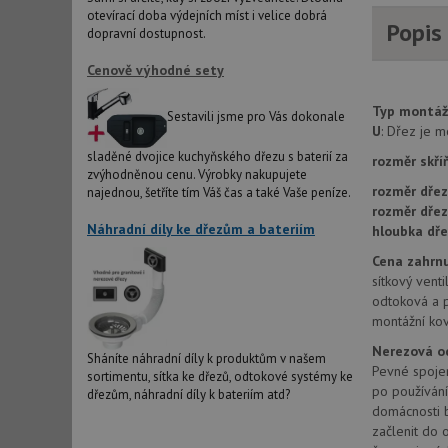
otevírací doba výdejních míst i velice dobrá
Popis
AWSALBCORS
dopravní dostupnost.
Cenově výhodné sety
sid
Typ montáž
Sestavili jsme pro Vás dokonale
U
: Dřez je 
sladěné dvojice kuchyňského dřezu s baterií za
CookieScriptConse
rozměr skří
zvýhodněnou cenu. Výrobky nakupujete
rozměr dřez
najednou, šetříte tím Váš čas a také Vaše peníze.
rozměr dře
AUTORIZACE
Náhradní díly ke dřezům a bateriím
hloubka dře
Cena zahrnu
sítkový venti
odtoková a 
montážní kov
Název
Název
Nerezová o
Sháníte náhradní díly k produktům v našem
_ga
Pevné spojen
sortimentu, sítka ke dřezů, odtokové systémy ke
VISITOR_PRIVACY_
po používání
dřezům, náhradní díly k bateriím atd?
domácnosti b
začlenit do o