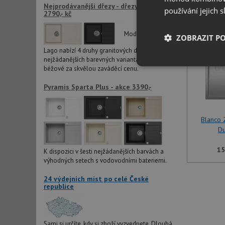
Nejprodávanější dřezy - dřezy LAGO již od
používání jejich 
2790,- kč
Modelová řada
ZOBRAZIT P
Lago nabízí 4 druhy granitových dřezů ve dvou
nejžádanějších barevných variantách černé a
Nezbytně nutn
béžové za skvělou zaváděcí cenu.
soubory
Pyramis Sparta Plus - akce 3390,-
Blanco
D
Nezbytně nutn
15
K dispozici v šesti nejžádanějších barvách a
výhodných setech s vodovodními bateriemi.
Nezbytně nutné soubo
stránky nelze bez ne
24 výdejních míst po celé České
republice
Název
udid
Sami si určíte, kdy si zboží vyzvednete. Dlouhá