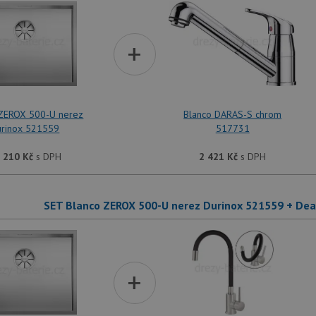
+
 ZEROX 500-U nerez
Blanco DARAS-S chrom
urinox 521559
517731
 210
Kč
s DPH
2 421
Kč
s DPH
SET Blanco ZEROX 500-U nerez Durinox 521559 + De
+