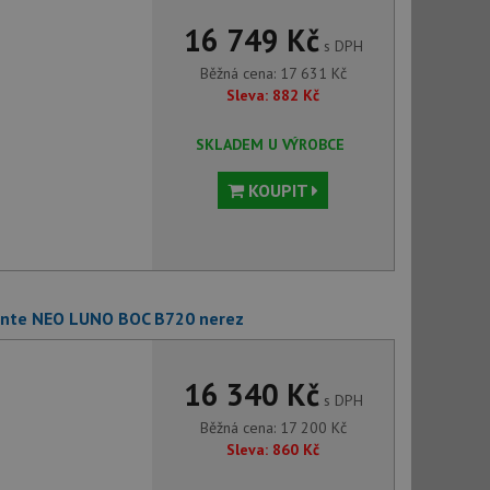
16 749 Kč
s DPH
Běžná cena:
17 631
Kč
Sleva:
882
Kč
SKLADEM U VÝROBCE
KOUPIT
ante NEO LUNO BOC B720 nerez
16 340 Kč
s DPH
Běžná cena:
17 200
Kč
Sleva:
860
Kč