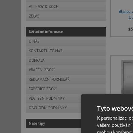
VILLEROY & BOCH
Blanco
ZELVO
D
15
Užitečné informace
O NÁS
KONTAKTUJTE NÁS
DOPRAVA
VRÁCENÍ ZBOŽÍ
REKLAMAČNÍ FORMULÁŘ
EXPEDICE ZBOŽÍ
PLATEBNÍ PODMÍNKY
Tyto webové
Blanco
OBCHODNÍ PODMÍNKY
D
K personalizaci 
Naše tipy
vašem používání n
15
mohou kombinovat