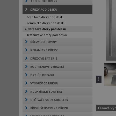
TECHNICKÉ DŘEZY
DŘEZY POD DESKU
- Granitové dřezy pod desku
- Keramické dřezy pod desku
» Nerezové dřezy pod desku
- Tectonitové dřezy pod desku
DŘEZY DO ROVINY
KERAMICKÉ DŘEZY
DŘEZOVÉ BATERIE
KOUPELNOVÉ VYBAVENÍ
‹
DRTIČE ODPADU
VYSOUŠEČE RUKOU
KUCHYŇSKÉ SORTERY
OHŘÍVAČE VODY A BOJLERY
Cenově vý
PŘÍSLUŠENSTVÍ KE DŘEZU