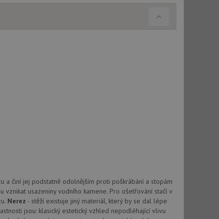
použití CORS po
 cookie lepivosti
ch na trvání s
le pokud je nalezen
bně použit jako pro
cript.com k
y cookie
okie-Script.com
tics - což je
 a činí jej podstatně odolnějším proti poškrábání a stopám
oogle. Tento soubor
uhlasu uživatele a
u vznikat usazeniny vodního kamene. Pro ošetřování stačí v
ím náhodně
ebem. Zaznamenává
í každého požadavku
zásadami ochrany
zu.
Nerez
- stěží existuje jiný materiál, který by se dal lépe
relacích a
 že jejich
stnosti jsou: klasický estetický vzhled nepodléhající vlivu
respektovány.