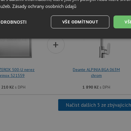
služeb.
Zásady ochrany osobních údajů
SET Blanco ZEROX 500-U nerez Durinox 521559 + D
ODROBNOSTI
VŠE ODMÍTNOUT
VŠ
é
Výkonové
Soubory cílení
+
Funkční soubory
soubory
 ZEROX 500-U nerez
Deante ALPINIA BGA 063M
urinox 521559
chrom
é soubory
Výkonové soubory
Soubory cílení
Funkční soubory
Neza
 210
Kč
s DPH
1 890
Kč
s DPH
ry cookie umožňují základní funkce webových stránek, jako je přihlášení uživatele a
zbytně nutných souborů cookie správně používat.
Načíst dalších 5 ze zbývajícíc
Poskytovatel
/
Vyprší
Popis
Doména
.drezy-baterie.cz
4 týdny 2
Tento cookie se používá k jedinečné identifika
dny
mají přístup k webové stránce, aby sledovala 
uživatelskou zkušenost.