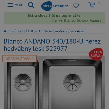
0
Zobrazit
MENU
nabidku
Extra sleva 5 % na top značky!
Franke, Blanco, Schock, Aquastone, Tek
DŘEZY POD DESKU
Nerezové dřezy pod desku
Blanco ANDANO 340/180-U nerez
hedvábný lesk 522977
DOPRAVA ZDARMA