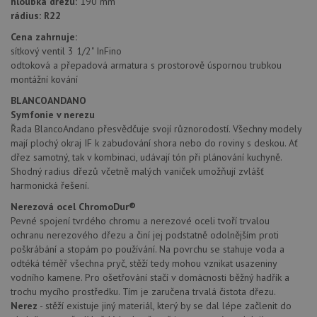
hloubka dřezu:
190 mm
uživat
zkušen
rádius: R22
AWSALBCORS
1 týden
Pro po
Amazon.com Inc.
Cena zahrnuje:
podpo
widget-
sítkový ventil 3 1/2" InFino
lepivos
mediator.zopim.com
případ
odtoková a přepadová armatura s prostorově úspornou trubkou
CORS 
montážní kování
aktuali
Chrom
BLANCOANDANO
vytvář
zásadách ochrany soukromí společnosti Google
soubor
Symfonie v nerezu
lepivos
Řada BlancoAndano přesvědčuje svojí různorodostí. Všechny modely
každou
mají plochý okraj IF k zabudování shora nebo do roviny s deskou. Ať
funkcí 
založe
dřez samotný, tak v kombinaci, udávají tón při plánování kuchyně.
trvání
Shodný radius dřezů včetně malých vaniček umožňují zvlášť
AWSA
(ALB).
harmonická řešení.
sid
.drezy-baterie.cz
4 týdny 2
Toto j
Nerezová ocel ChromoDur®
dny
běžný 
Pevné spojení tvrdého chromu a nerezové oceli tvoří trvalou
soubor
ale po
ochranu nerezového dřezu a činí jej podstatně odolnějším proti
naleze
poškrábání a stopám po používání. Na povrchu se stahuje voda a
soubor
relace
odtéká téměř všechna pryč, stěží tedy mohou vznikat usazeniny
pravd
vodního kamene. Pro ošetřování stačí v domácnosti běžný hadřík a
použit
trochu mycího prostředku. Tím je zaručena trvalá čistota dřezu.
správu
relace.
Nerez
- stěží existuje jiný materiál, který by se dal lépe začlenit do