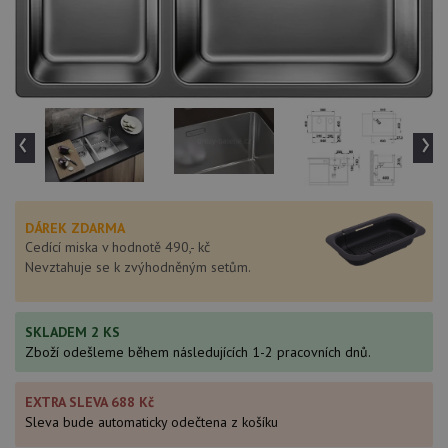
‹
›
DÁREK ZDARMA
Cedící miska v hodnotě 490,- kč
Nevztahuje se k zvýhodněným setům.
SKLADEM 2 KS
Zboží odešleme během následujících 1-2 pracovních dnů.
EXTRA SLEVA 688 Kč
Sleva bude automaticky odečtena z košíku