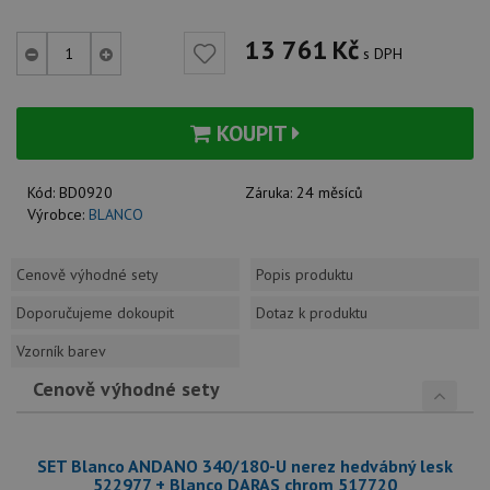
13 761
Kč
s DPH
KOUPIT
Kód:
BD0920
Záruka:
24 měsíců
Výrobce:
BLANCO
Cenově výhodné sety
Popis produktu
Doporučujeme dokoupit
Dotaz k produktu
Vzorník barev
Cenově výhodné sety
SET Blanco ANDANO 340/180-U nerez hedvábný lesk
522977 + Blanco DARAS chrom 517720