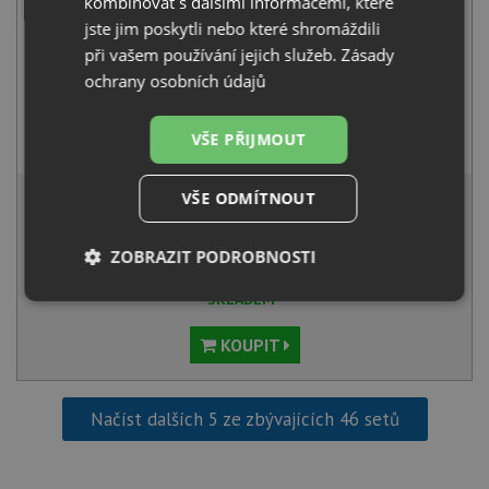
kombinovat s dalšími informacemi, které
jste jim poskytli nebo které shromáždili
při vašem používání jejich služeb.
Zásady
ochrany osobních údajů
Deante ALPINIA BGA 063M chrom
VŠE PŘIJMOUT
1 890
Kč
s DPH
14 868 Kč
VŠE ODMÍTNOUT
s DPH
Běžná cena:
15 651
Kč
Sleva:
783
Kč
ZOBRAZIT PODROBNOSTI
SKLADEM
Nezbytně
Výkonové
Soubory
nutné
soubory
cílení
soubory
KOUPIT
Načíst dalších 5 ze zbývajících 46 setů
Funkční soubory
Nezařazené
soubory