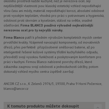
okolního prostředí každé kuchyně, než je nerezová ocel. Její
CookieScriptConsent
5 měsíců
Tento 
CookieScript
4 týdny
cookie
www.drezy-
nejdůležitější vlastnosti jsou: klasický estetický vzhled nepodléhající
služba
baterie.cz
vlivu času ani módy, materiál nepodléhající korozi, absolutní odolnost
Script
proti vysokým teplotám, vhodná pro práci s potravinami a hygienická,
zapam
předvo
odolnost proti skvrnám a kyselinám, stálost na světle, snadné
souhla
ošetřování.
Firma BLANCO používá výhradně nejkvalitnější
soubor
návště
nerezovou ocel pro ty nejvyšší nároky.
nutné,
banner
Firma Blanco
patří k předním výrobcům kompletních mycích center
Cookie
prvotřídní kvality. Vzájemně navazující komponenty, od inovativních
Script
fungov
dřezů, přes perfektně přizpůsobené směšovací baterie, až po
správn
inteligentně řešené košové systémy třídění kuchyňského odpadu,
AUTORIZACE
www.drezy-
Zavřením
přesvědčí svojí vysokou funkčností a poskytovaným komfortem pro
baterie.cz
prohlížeče
práci v kuchyni. Firmou Blanco nabízené povrchy dřezů, které
zákazníka zaujmou svojí odolností a jednoduchostí údržby, potom
dokonalý vzhled mycího centra úspěšně završují.
ANCOR CZ s.r.o., K Zelenči 2976/3, 19300, Praha 9 Horní Počernice,
blanco@ancor.cz
Poskytovatel
Název
Vyprší
Popis
/
Doména
Poskytovatel
/
Název
Vyprší
Po
_ga
1 rok
Tento název
Google LLC
Doména
1
souboru cookie
.drezy-
K tomuto produktu můžete dokoupit
měsíc
je spojen s
baterie.cz
VISITOR_PRIVACY_METADATA
6 měsíců
Te