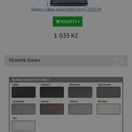
Blanco odkap plast šedo-černý 230734
KOUPIT
1 035
Kč
Vzorník barev