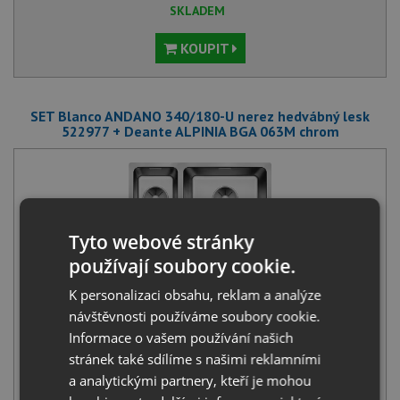
SKLADEM
KOUPIT
SET Blanco ANDANO 340/180-U nerez hedvábný lesk
522977 + Deante ALPINIA BGA 063M chrom
Tyto webové stránky
používají soubory cookie.
Blanco ANDANO 340/180-U nerez hedvábný lesk 522977
K personalizaci obsahu, reklam a analýze
13 761
Kč
s DPH
návštěvnosti používáme soubory cookie.
+
Informace o vašem používání našich
stránek také sdílíme s našimi reklamními
a analytickými partnery, kteří je mohou