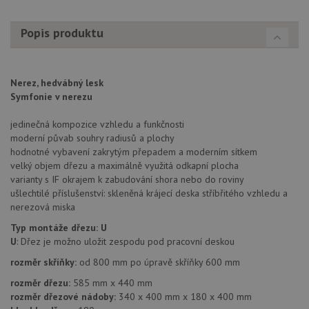
Popis produktu
Nezbytně nutné soubory
Výkonové soubory
Nerez, hedvábný lesk
Soubory cílení
Funkční soubory
Symfonie v nerezu
Nezařazené soubory
jedinečná kompozice vzhledu a funkčnosti
Nezbytně nutné soubory cookie umožňují základní
moderní půvab souhry radiusů a plochy
funkce webových stránek, jako je přihlášení
hodnotné vybavení zakrytým přepadem a moderním sítkem
uživatele a správa účtu. Webové stránky nelze bez
nezbytně nutných souborů cookie správně používat.
velký objem dřezu a maximálně využitá odkapní plocha
varianty s IF okrajem k zabudování shora nebo do roviny
Poskytovatel
/
Název
Vyprší
Popis
ušlechtilé příslušenství: skleněná krájecí deska stříbřitého vzhledu a
Doména
nerezová miska
udid
.drezy-baterie.cz
4 týdny 2
Tento 
dny
použív
Typ montáže dřezu:
U
jedine
U
: Dřez je možno uložit zespodu pod pracovní deskou
identif
zařízen
rozměr skříňky:
od 800 mm po úpravě skříňky 600 mm
mají př
webové
rozměr dřezu:
585 mm x 440 mm
aby sl
použív
rozměr dřezové nádoby:
340 x 400 mm x 180 x 400 mm
zlepšil