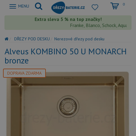
0
Zobrazit
MENU
nabidku
Extra sleva 5 % na top značky!
Franke, Blanco, Schock, Aquastone,
DŘEZY POD DESKU
Nerezové dřezy pod desku
Alveus KOMBINO 50 U MONARCH
bronze
DOPRAVA ZDARMA