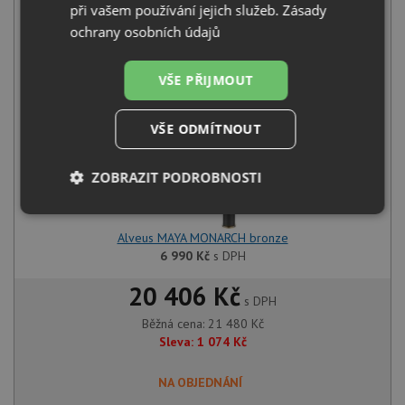
při vašem používání jejich služeb.
Zásady
Alveus KOMBINO 50 U MONARCH bronze
14 490
Kč
s DPH
ochrany osobních údajů
+
VŠE PŘIJMOUT
VŠE ODMÍTNOUT
ZOBRAZIT PODROBNOSTI
Nezbytně
Výkonové
Soubory
nutné
soubory
cílení
Alveus MAYA MONARCH bronze
soubory
6 990
Kč
s DPH
20 406 Kč
s DPH
Funkční soubory
Nezařazené
Běžná cena:
21 480
Kč
soubory
Sleva:
1 074
Kč
NA OBJEDNÁNÍ