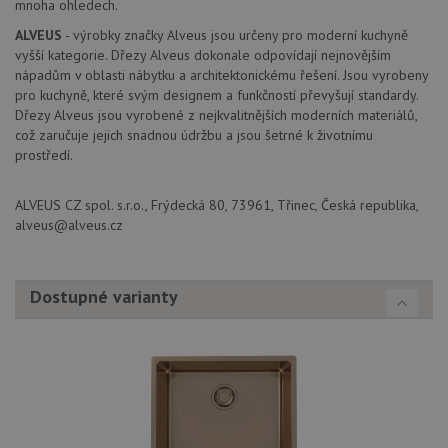
so
mnoha ohledech.
významná
uži
aktualizace
vo
ALVEUS
- výrobky značky Alveus jsou určeny pro moderní kuchyně
běžněji
pro
vyšší kategorie. Dřezy Alveus dokonale odpovídají nejnovějším
používané
int
analytické
we
nápadům v oblasti nábytku a architektonickému řešení. Jsou vyrobeny
služby Google.
Za
pro kuchyně, které svým designem a funkčností převyšují standardy.
Tento soubor
úd
cookie se
Dřezy Alveus jsou vyrobené z nejkvalitnějších moderních materiálů,
so
používá k
náv
což zaručuje jejich snadnou údržbu a jsou šetrné k životnímu
rozlišení
rů
jedinečných
prostředí.
zá
uživatelů
oc
přiřazením
os
náhodně
a 
ALVEUS CZ spol. s.r.o., Frýdecká 80, 73961, Třinec, Česká republika,
vygenerovaného
kte
čísla jako
alveus@alveus.cz
jej
identifikátoru
pre
klienta. Je
bu
součástí
bu
každého
sez
požadavku na
Dostupné varianty
re
stránku na webu
a slouží k
__Secure-YNID
.youtube.com
6 měsíců
výpočtu údajů o
návštěvnících,
IDE
1 rok
Te
Google LLC
relacích a
co
.doubleclick.net
kampaních pro
na
analytické
sp
přehledy webů.
Dou
pr
_ga_9T91YFLEPX
.drezy-
1 rok
Tento soubor
in
baterie.cz
1
cookie používá