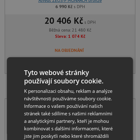
Alveus ZEOS-P MONARCH bronze
6 990
Kč
s DPH
20 406 Kč
s DPH
Běžná cena:
21 480
Kč
Sleva:
1 074
Kč
NA OBJEDNÁNÍ
KOUPIT
Tyto webové stránky
používají soubory cookie.
SET Alveus KOMBINO 50 U MONARCH bronze + Alveus
K personalizaci obsahu, reklam a analýze
MAYA MONARCH bronze
návštěvnosti používáme soubory cookie.
Informace o vašem používání našich
stránek také sdílíme s našimi reklamními
a analytickými partnery, kteří je mohou
kombinovat s dalšími informacemi, které
jste jim poskytli nebo které shromáždili