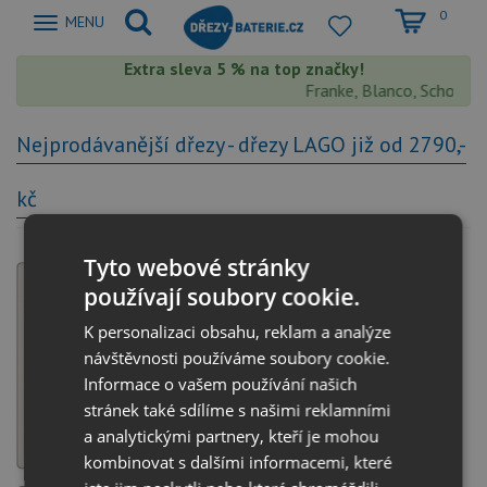
0
Zobrazit
MENU
nabidku
Extra sleva 5 % na top značky!
Franke, Blanco, Schock, A
Nejprodávanější dřezy - dřezy LAGO již od 2790,-
kč
Tyto webové stránky
používají soubory cookie.
K personalizaci obsahu, reklam a analýze
návštěvnosti používáme soubory cookie.
Informace o vašem používání našich
stránek také sdílíme s našimi reklamními
a analytickými partnery, kteří je mohou
kombinovat s dalšími informacemi, které