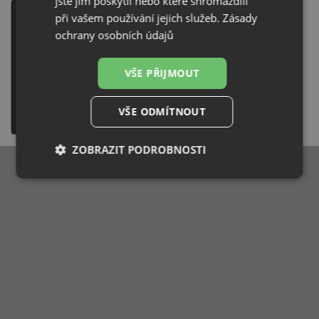
jste jim poskytli nebo které shromáždili
při vašem používání jejich služeb.
Zásady
ochrany osobních údajů
VŠE PŘIJMOUT
VŠE ODMÍTNOUT
ZOBRAZIT PODROBNOSTI
Nezbytně
Výkonové
Soubory
nutné
soubory
cílení
soubory
Funkční soubory
Nezařazené
soubory