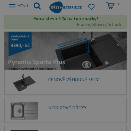
0
Zobrazit
MENU
nabidku
Extra sleva 5 % na top značky!
Franke, Blanco, Schock, Aqua
CENOVĚ VÝHODNÉ SETY
NEREZOVÉ DŘEZY