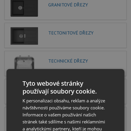
GRANITOVÉ DŘEZY
TECTONITOVÉ DŘEZY
TECHNICKÉ DŘEZY
Tyto webové stránky
DŘEZY POD DESKU
používají soubory cookie.
K personalizaci obsahu, reklam a analýze
návštěvnosti používáme soubory cookie.
Informace o vašem používání našich
DŘEZY DO ROVINY
stránek také sdílíme s našimi reklamními
a analytickými partnery, kteří je mohou