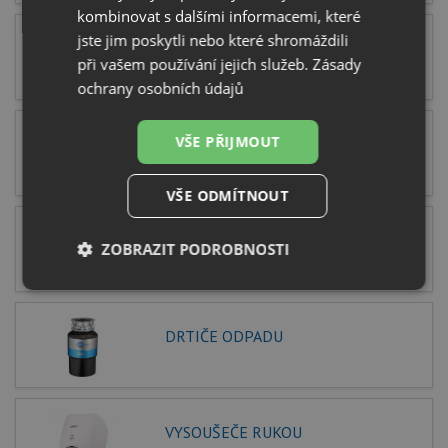
kombinovat s dalšími informacemi, které
jste jim poskytli nebo které shromáždili
KERAMICKÉ DŘEZY
při vašem používání jejich služeb.
Zásady
ochrany osobních údajů
VŠE PŘIJMOUT
DŘEZOVÉ BATERIE
VŠE ODMÍTNOUT
KOUPELNOVÉ VYBAVENÍ
ZOBRAZIT PODROBNOSTI
Nezbytně
Výkonové
Soubory
nutné
soubory
cílení
soubory
DRTIČE ODPADU
Funkční soubory
Nezařazené
soubory
VYSOUŠEČE RUKOU