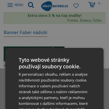
0
Zobrazit
MENU
nabidku
Extra sleva 5 % na top značky!
Franke, Blanco, Schock, A
Banner Faber nádobí
Tyto webové stránky
používají soubory cookie.
K personalizaci obsahu, reklam a analýze
návštěvnosti používáme soubory cookie.
Informace o vašem používání našich
stránek také sdílíme s našimi reklamními
a analytickými partnery, kteří je mohou
kombinovat s dalšími informacemi, které