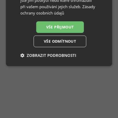
jste jim poskytli nebo které shromáždili
při vašem používání jejich služeb.
Zásady
ochrany osobních údajů
VŠE PŘIJMOUT
VŠE ODMÍTNOUT
ZOBRAZIT PODROBNOSTI
Nezbytně
Výkonové
Soubory
nutné
soubory
cílení
soubory
Funkční soubory
Nezařazené
soubory