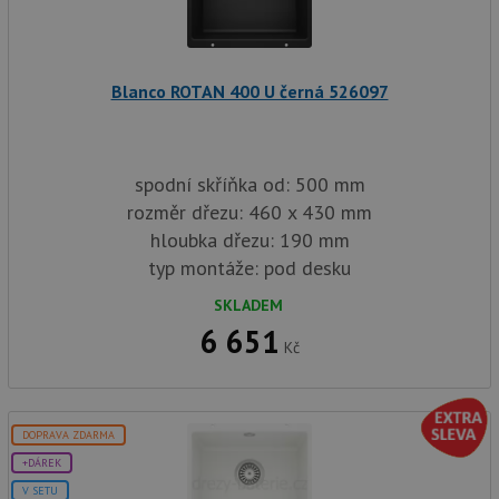
so
ale
nal
so
rel
Blanco ROTAN 400 U černá 526097
pr
pou
spr
rel
test_cookie
15 minut
Te
Google LLC
spodní skříňka od: 500 mm
co
.doubleclick.net
na
rozměr dřezu: 460 x 430 mm
sp
Do
hloubka dřezu: 190 mm
(kt
typ montáže: pod desku
sp
Goo
zji
SKLADEM
pro
ná
6 651
we
Kč
po
so
YSC
Zavřením
Te
Google LLC
prohlížeče
co
.youtube.com
DOPRAVA ZDARMA
na
Yo
+DÁREK
sl
zo
V SETU