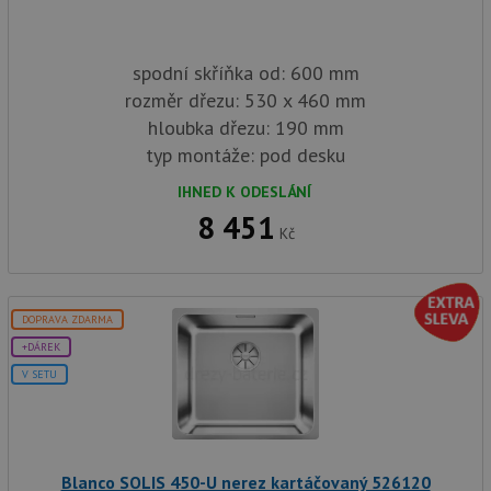
spodní skříňka od: 600 mm
rozměr dřezu: 530 x 460 mm
hloubka dřezu: 190 mm
typ montáže: pod desku
IHNED K ODESLÁNÍ
8 451
Kč
DOPRAVA ZDARMA
+DÁREK
V SETU
Blanco SOLIS 450-U nerez kartáčovaný 526120