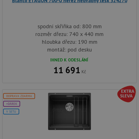
Blanco ETAGON 700-U nerez hedvábný lesk 524270
spodní skříňka od: 800 mm
rozměr dřezu: 740 x 440 mm
hloubka dřezu: 190 mm
montáž: pod desku
IHNED K ODESLÁNÍ
11 691
Kč
DOPRAVA ZDARMA
+DÁREK
V SETU