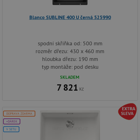
AWSA
(ALB).
sid
.drezy-baterie.cz
4 týdny 2
Toto j
Blanco SUBLINE 400 U černá 525990
dny
běžný 
soubor
ale po
naleze
soubor
relace
spodní skříňka od: 500 mm
pravd
použit
rozměr dřezu: 430 x 460 mm
správu
hloubka dřezu: 190 mm
relace.
typ montáže: pod desku
CookieScriptConsent
5 měsíců
Tento 
CookieScript
4 týdny
cookie
www.drezy-
služba
baterie.cz
SKLADEM
Script
7 821
zapam
Kč
předvo
souhla
soubor
návště
nutné,
banner
DOPRAVA ZDARMA
Cookie
Script
+DÁREK
fungov
správn
V SETU
AUTORIZACE
www.drezy-
Zavřením