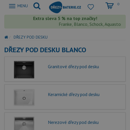
0
Zobrazit
MENU
nabidku
Extra sleva 5 % na top značky!
Franke, Blanco, Schock, Aquastone, Teka
DŘEZY POD DESKU
DŘEZY POD DESKU BLANCO
Granitové dřezy pod desku
Keramické dřezy pod desku
Nerezové dřezy pod desku