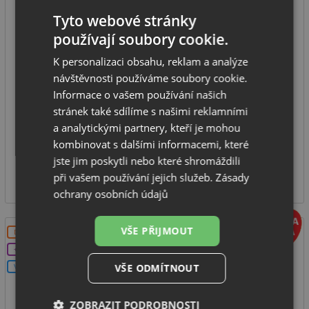
Tyto webové stránky
Blanco ETAGON 500-U bílá soft 527075
používají soubory cookie.
K personalizaci obsahu, reklam a analýze
spodní skříňka od: 600 mm
návštěvnosti používáme soubory cookie.
rozměr dřezu: 530 x 460 mm
Informace o vašem používání našich
hloubka dřezu: 200 mm
stránek také sdílíme s našimi reklamními
a analytickými partnery, kteří je mohou
typ montáže: pod desku
kombinovat s dalšími informacemi, které
IHNED K ODESLÁNÍ
jste jim poskytli nebo které shromáždili
11 241
při vašem používání jejich služeb.
Zásady
Kč
ochrany osobních údajů
VŠE PŘIJMOUT
DOPRAVA ZDARMA
+DÁREK
VŠE ODMÍTNOUT
V SETU
ZOBRAZIT PODROBNOSTI