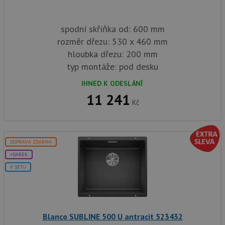
spodní skříňka od: 600 mm
rozměr dřezu: 530 x 460 mm
hloubka dřezu: 200 mm
typ montáže: pod desku
IHNED K ODESLÁNÍ
11 241
Kč
DOPRAVA ZDARMA
+DÁREK
V SETU
Blanco SUBLINE 500 U antracit 523432