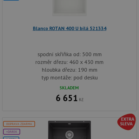
vlo
_gcl_au
3 měsíce
Te
Google LLC
co
.drezy-
na
baterie.cz
sp
Dou
Blanco ROTAN 400 U bílá 521334
pr
in
tom
ko
uži
we
spodní skříňka od: 500 mm
a j
rozměr dřezu: 460 x 430 mm
rek
ko
hloubka dřezu: 190 mm
uži
vid
typ montáže: pod desku
ná
uv
SKLADEM
we
6 651
__Secure-ROLLOUT_TOKEN
.youtube.com
6 měsíců
Kč
VISITOR_INFO1_LIVE
6 měsíců
Te
Google LLC
co
.youtube.com
na
Yo
sl
DOPRAVA ZDARMA
uži
př
+DÁREK
vi