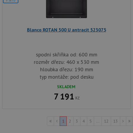
V SETU
vl
we
tak
ná
we
no
sta
Blanco ROTAN 500 U antracit 523075
roz
Yo
spodní skříňka od: 600 mm
rozměr dřezu: 460 x 530 mm
hloubka dřezu: 190 mm
typ montáže: pod desku
SKLADEM
7 191
Kč
1
2
3
4
5
...
12
13