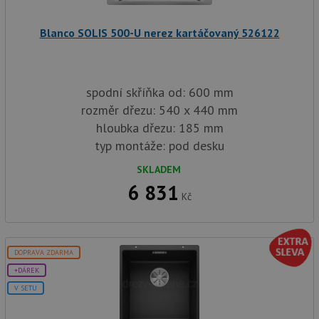
Poskytovatel
/
Název
Vyprší
Popis
Doména
Blanco SOLIS 500-U nerez kartáčovaný 526122
udid
.drezy-baterie.cz
4 týdny 2
Tento 
dny
použív
jedine
identif
spodní skříňka od: 600 mm
zařízen
mají př
rozměr dřezu: 540 x 440 mm
webové
aby sl
hloubka dřezu: 185 mm
použív
zlepšil
typ montáže: pod desku
uživat
zkušen
SKLADEM
AWSALBCORS
1 týden
Pro po
Amazon.com Inc.
6 831
podpo
widget-
Kč
lepivos
mediator.zopim.com
případ
CORS 
aktuali
Chrom
vytvář
DOPRAVA ZDARMA
zásadách ochrany soukromí společnosti Google
soubor
lepivos
+DÁREK
každou
V SETU
funkcí 
založe
trvání