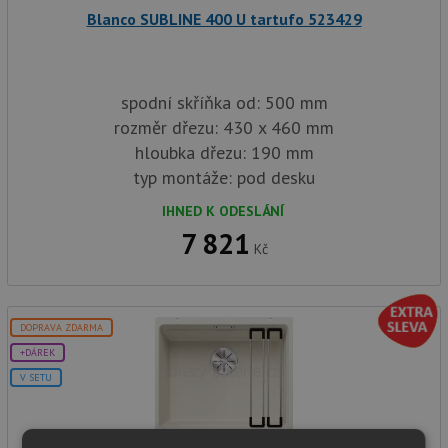
Blanco SUBLINE 400 U tartufo 523429
spodní skříňka od: 500 mm
rozměr dřezu: 430 x 460 mm
hloubka dřezu: 190 mm
typ montáže: pod desku
IHNED K ODESLÁNÍ
7 821
Kč
DOPRAVA ZDARMA
+DÁREK
V SETU