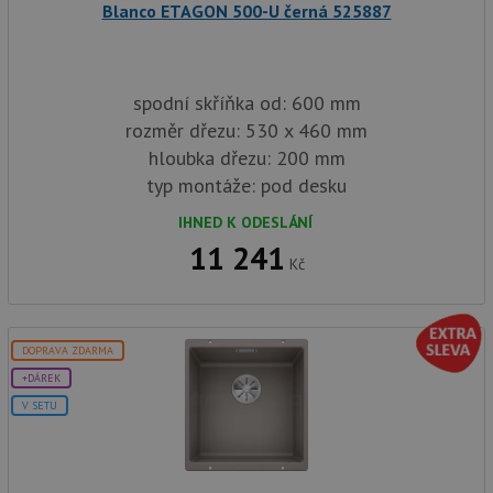
Blanco ETAGON 500-U černá 525887
spodní skříňka od: 600 mm
rozměr dřezu: 530 x 460 mm
hloubka dřezu: 200 mm
typ montáže: pod desku
IHNED K ODESLÁNÍ
11 241
Kč
DOPRAVA ZDARMA
+DÁREK
V SETU