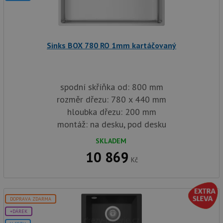
vlo
_gcl_au
3 měsíce
Te
Google LLC
co
.drezy-
na
baterie.cz
sp
Dou
Sinks BOX 780 RO 1mm kartáčovaný
pr
in
tom
ko
uži
we
spodní skříňka od: 800 mm
a j
rozměr dřezu: 780 x 440 mm
rek
ko
hloubka dřezu: 200 mm
uži
vid
montáž: na desku, pod desku
ná
uv
SKLADEM
we
10 869
__Secure-ROLLOUT_TOKEN
.youtube.com
6 měsíců
Kč
VISITOR_INFO1_LIVE
6 měsíců
Te
Google LLC
co
.youtube.com
na
Yo
sl
DOPRAVA ZDARMA
uži
př
+DÁREK
vi