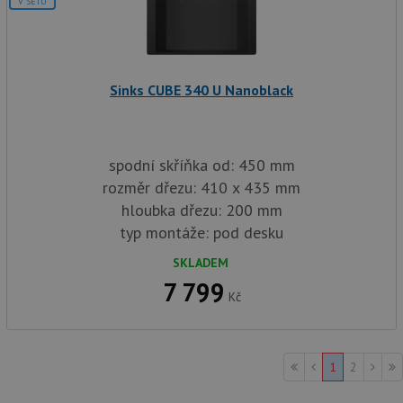
V SETU
vl
we
tak
ná
we
no
sta
Sinks CUBE 340 U Nanoblack
roz
Yo
spodní skříňka od: 450 mm
rozměr dřezu: 410 x 435 mm
hloubka dřezu: 200 mm
typ montáže: pod desku
SKLADEM
7 799
Kč
1
2