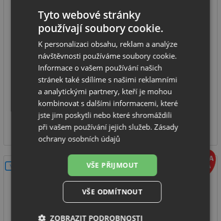
Tyto webové stránky
Sinks UNDERMOUNT 190 V matný
používají soubory cookie.
K personalizaci obsahu, reklam a analýze
spodní skříňka od: 300 mm
návštěvnosti používáme soubory cookie.
rozměr dřezu: 190 x 340 mm
Informace o vašem používání našich
hloubka dřezu: 120 mm
stránek také sdílíme s našimi reklamními
a analytickými partnery, kteří je mohou
typ montáže: pod desku
kombinovat s dalšími informacemi, které
SKLADEM
jste jim poskytli nebo které shromáždili
1 379
při vašem používání jejich služeb.
Zásady
Kč
ochrany osobních údajů
VŠE PŘIJMOUT
V SETU
VŠE ODMÍTNOUT
ZOBRAZIT PODROBNOSTI