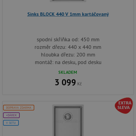
Poskytovatel
/
Název
Vyprší
Popis
Doména
Sinks BLOCK 440 V 1mm kartáčovaný
udid
.drezy-baterie.cz
4 týdny 2
Tento 
dny
použív
jedine
identif
spodní skříňka od: 450 mm
zařízen
mají př
rozměr dřezu: 440 x 440 mm
webové
aby sl
hloubka dřezu: 200 mm
použív
zlepšil
montáž: na desku, pod desku
uživat
zkušen
SKLADEM
AWSALBCORS
1 týden
Pro po
Amazon.com Inc.
3 099
podpo
widget-
Kč
lepivos
mediator.zopim.com
případ
CORS 
aktuali
Chrom
vytvář
DOPRAVA ZDARMA
zásadách ochrany soukromí společnosti Google
soubor
lepivos
+DÁREK
každou
V SETU
funkcí 
založe
trvání