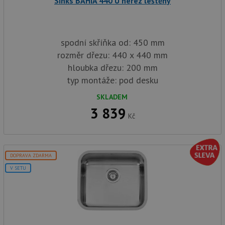
Sinks BAHIA 440 U nerez leštěný
spodní skříňka od: 450 mm
rozměr dřezu: 440 x 440 mm
hloubka dřezu: 200 mm
typ montáže: pod desku
SKLADEM
3 839
Kč
DOPRAVA ZDARMA
V SETU