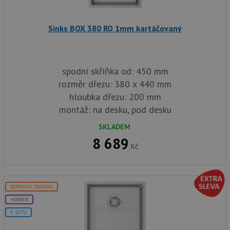
AWSA
(ALB).
sid
.drezy-baterie.cz
4 týdny 2
Toto j
Sinks BOX 380 RO 1mm kartáčovaný
dny
běžný 
soubor
ale po
naleze
soubor
relace
spodní skříňka od: 450 mm
pravd
použit
rozměr dřezu: 380 x 440 mm
správu
hloubka dřezu: 200 mm
relace.
montáž: na desku, pod desku
CookieScriptConsent
5 měsíců
Tento 
CookieScript
4 týdny
cookie
www.drezy-
služba
baterie.cz
SKLADEM
Script
8 689
zapam
Kč
předvo
souhla
soubor
návště
nutné,
banner
DOPRAVA ZDARMA
Cookie
Script
+DÁREK
fungov
správn
V SETU
AUTORIZACE
www.drezy-
Zavřením