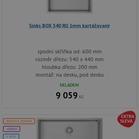
so
ale
nal
so
rel
Sinks BOX 540 RO 1mm kartáčovaný
pr
pou
spr
rel
test_cookie
15 minut
Te
Google LLC
spodní skříňka od: 600 mm
co
.doubleclick.net
na
rozměr dřezu: 540 x 440 mm
sp
Do
hloubka dřezu: 200 mm
(kt
montáž: na desku, pod desku
sp
Goo
zji
SKLADEM
pro
ná
9 059
we
Kč
po
so
YSC
Zavřením
Te
Google LLC
prohlížeče
co
.youtube.com
DOPRAVA ZDARMA
na
Yo
+DÁREK
sl
zo
V SETU