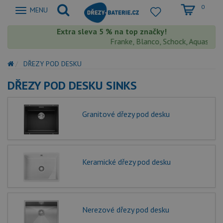
0
Zobrazit
MENU
nabidku
Extra sleva 5 % na top značky!
Franke, Blanco, Schock, Aquastone, T
DŘEZY POD DESKU
DŘEZY POD DESKU SINKS
Granitové dřezy pod desku
Keramické dřezy pod desku
Nerezové dřezy pod desku