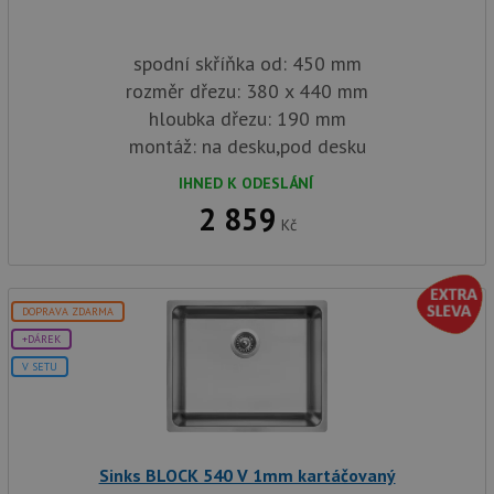
spodní skříňka od: 450 mm
rozměr dřezu: 380 x 440 mm
hloubka dřezu: 190 mm
montáž: na desku,pod desku
IHNED K ODESLÁNÍ
2 859
Kč
DOPRAVA ZDARMA
+DÁREK
V SETU
Sinks BLOCK 540 V 1mm kartáčovaný