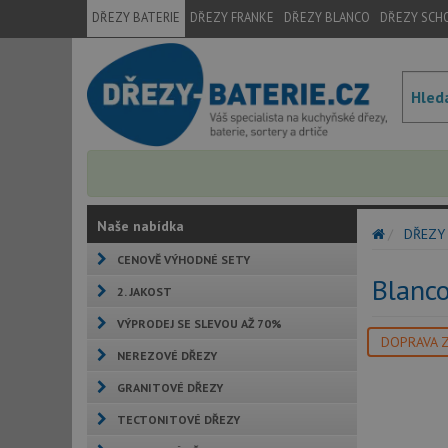
DŘEZY BATERIE
DŘEZY FRANKE
DŘEZY BLANCO
DŘEZY SCH
Naše nabídka
DŘEZY
CENOVĚ VÝHODNÉ SETY
Blanc
2. JAKOST
VÝPRODEJ SE SLEVOU AŽ 70%
DOPRAVA 
NEREZOVÉ DŘEZY
GRANITOVÉ DŘEZY
TECTONITOVÉ DŘEZY