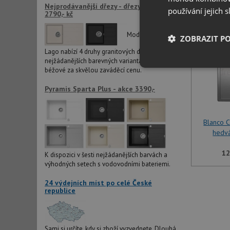
Nejprodávanější dřezy - dřezy LAGO již od
používání jejich 
2790,- kč
Modelová řada
ZOBRAZIT P
Lago nabízí 4 druhy granitových dřezů ve dvou
nejžádanějších barevných variantách černé a
Nezbytně nutn
béžové za skvělou zaváděcí cenu.
soubory
Pyramis Sparta Plus - akce 3390,-
Blanco 
hedv
Nezbytně nutn
12
K dispozici v šesti nejžádanějších barvách a
výhodných setech s vodovodními bateriemi.
Nezbytně nutné soubo
stránky nelze bez ne
24 výdejních míst po celé České
republice
Název
udid
Sami si určíte, kdy si zboží vyzvednete. Dlouhá