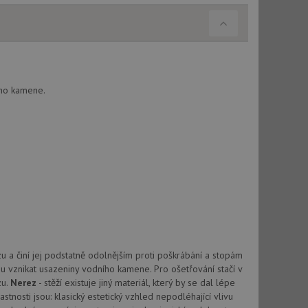
použití CORS po
 cookie lepivosti
ch na trvání s
le pokud je nalezen
bně použit jako pro
ého kamene.
cript.com k
y cookie
okie-Script.com
tics - což je
 a činí jej podstatně odolnějším proti poškrábání a stopám
oogle. Tento soubor
uhlasu uživatele a
u vznikat usazeniny vodního kamene. Pro ošetřování stačí v
ím náhodně
ebem. Zaznamenává
í každého požadavku
zásadami ochrany
zu.
Nerez
- stěží existuje jiný materiál, který by se dal lépe
relacích a
 že jejich
stnosti jsou: klasický estetický vzhled nepodléhající vlivu
respektovány.