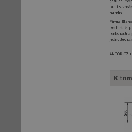
času ani mód
_ga_9T91YFLEPX
__Secure-YNID
proti skvrná
nároky.
IDE
Firma Blan
perfektně př
funkčností a
sid
jednoduchost
test_cookie
ANCOR CZ s.r
YSC
K tom
_gcl_au
__Secure-ROLLOU
VISITOR_INFO1_LIV