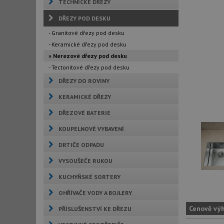
TECHNICKÉ DŘEZY
DŘEZY POD DESKU
- Granitové dřezy pod desku
- Keramické dřezy pod desku
» Nerezové dřezy pod desku
- Tectonitové dřezy pod desku
DŘEZY DO ROVINY
KERAMICKÉ DŘEZY
DŘEZOVÉ BATERIE
KOUPELNOVÉ VYBAVENÍ
DRTIČE ODPADU
VYSOUŠEČE RUKOU
KUCHYŇSKÉ SORTERY
OHŘÍVAČE VODY A BOJLERY
Cenově vý
PŘÍSLUŠENSTVÍ KE DŘEZU