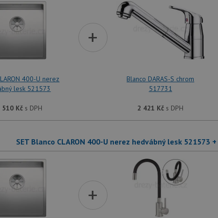
+
CLARON 400-U nerez
Blanco DARAS-S chrom
ábný lesk 521573
517731
 510
Kč
s DPH
2 421
Kč
s DPH
SET Blanco CLARON 400-U nerez hedvábný lesk 521573 
+