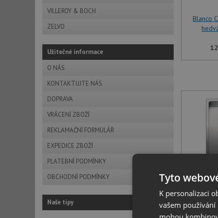
VILLEROY & BOCH
Blanco 
ZELVO
hedv
12
Užitečné informace
O NÁS
KONTAKTUJTE NÁS
DOPRAVA
VRÁCENÍ ZBOŽÍ
REKLAMAČNÍ FORMULÁŘ
EXPEDICE ZBOŽÍ
PLATEBNÍ PODMÍNKY
Tyto webové
Blanco 
OBCHODNÍ PODMÍNKY
hedv
K personalizaci 
Naše tipy
vašem používání n
12
mohou kombinovat