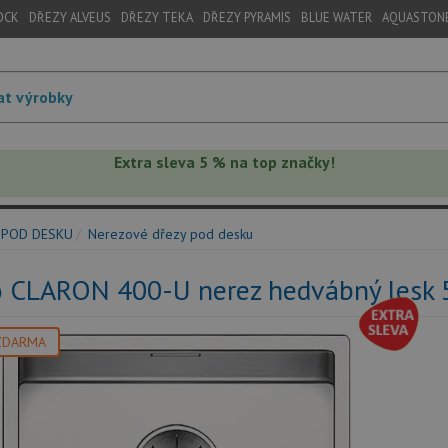
OCK
DŘEZY ALVEUS
DŘEZY TEKA
DŘEZY PYRAMIS
BLUE WATER
AQUASTON
Extra sleva 5 % na top značky!
 POD DESKU
Nerezové dřezy pod desku
o CLARON 400-U nerez hedvábný lesk
ZDARMA