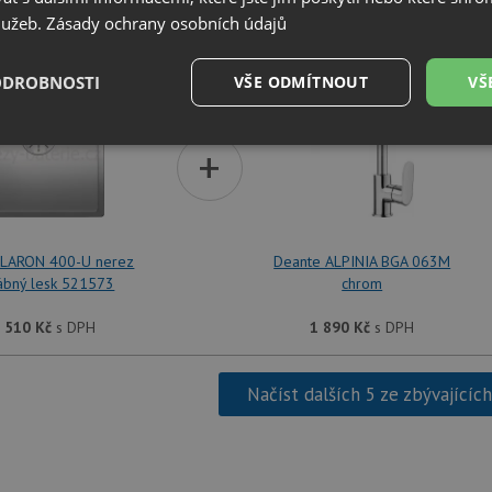
služeb.
Zásady ochrany osobních údajů
SET Blanco CLARON 400-U nerez hedvábný lesk 521573 
ODROBNOSTI
VŠE ODMÍTNOUT
VŠ
é
Výkonové
Soubory cílení
+
Funkční soubory
soubory
CLARON 400-U nerez
Deante ALPINIA BGA 063M
ábný lesk 521573
chrom
é soubory
Výkonové soubory
Soubory cílení
Funkční soubory
Neza
 510
Kč
s DPH
1 890
Kč
s DPH
ry cookie umožňují základní funkce webových stránek, jako je přihlášení uživatele a
zbytně nutných souborů cookie správně používat.
Načíst dalších 5 ze zbývajícíc
Poskytovatel
/
Vyprší
Popis
Doména
.drezy-baterie.cz
4 týdny 2
Tento cookie se používá k jedinečné identifika
dny
mají přístup k webové stránce, aby sledovala 
uživatelskou zkušenost.