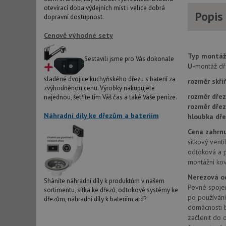
otevírací doba výdejních míst i velice dobrá
Popis
AWSALBCORS
dopravní dostupnost.
Cenově výhodné sety
sid
Typ montáž
Sestavili jsme pro Vás dokonale
U-
montáž dř
sladěné dvojice kuchyňského dřezu s baterií za
CookieScriptConse
rozměr skří
zvýhodněnou cenu. Výrobky nakupujete
rozměr dřez
najednou, šetříte tím Váš čas a také Vaše peníze.
rozměr dře
AUTORIZACE
Náhradní díly ke dřezům a bateriím
hloubka dře
Cena zahrnu
sítkový venti
odtoková a 
montážní kov
Název
Název
Nerezová o
Sháníte náhradní díly k produktům v našem
_ga
Pevné spojen
sortimentu, sítka ke dřezů, odtokové systémy ke
VISITOR_PRIVACY_
po používání
dřezům, náhradní díly k bateriím atd?
domácnosti b
začlenit do o