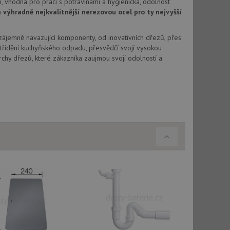
, vhodná pro práci s potravinami a hygienická, odolnost
vu relace.
výhradně nejkvalitnější nerezovou ocel pro ty nejvyšší
t Doubleclick a
vatel používá
Vzájemně navazující komponenty, od inovativních dřezů, přes
ou koncový uživatel
ebu.
třídění kuchyňského odpadu, přesvědčí svojí vysokou
chy dřezů, které zákazníka zaujmou svojí odolností a
, ale pokud je
e pravděpodobně
t DoubleClick
stila, zda prohlížeč
okie.
ke sledování
t Doubleclick a
vatel používá
ou koncový uživatel
ebu.
e sledování
be vložená do
webu používá novou