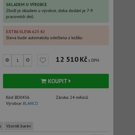
SKLADEM U VÝROBCE
Zboží je skladem u výrobce, doba dodání je 7-9
pracovních dnů.
EXTRA SLEVA 625 Kč
Sleva bude automaticky odečtena z košíku
12 510
Kč
s DPH
KOUPIT
Kód:
BD0456
Záruka:
24 měsíců
Výrobce:
BLANCO
u
Vzorník barev