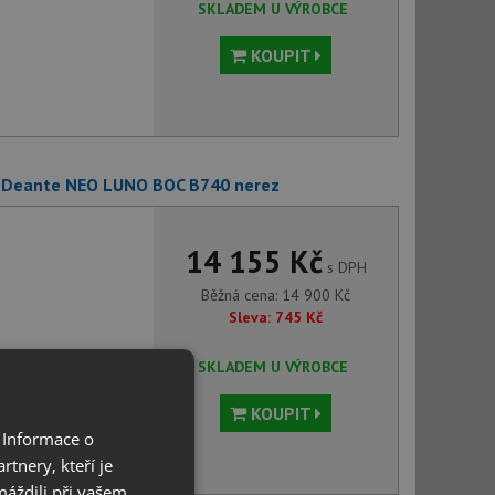
SKLADEM U VÝROBCE
KOUPIT
+ Deante NEO LUNO BOC B740 nerez
14 155 Kč
s DPH
Běžná cena:
14 900
Kč
Sleva:
745
Kč
SKLADEM U VÝROBCE
KOUPIT
 Informace o
tnery, kteří je
máždili při vašem