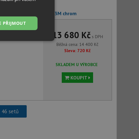
+ Deante ALPINIA BGA 063M chrom
E PŘIJMOUT
13 680 Kč
s DPH
Nezařazené
Běžná cena:
14 400
Kč
soubory
Sleva:
720
Kč
SKLADEM U VÝROBCE
KOUPIT
řazené soubory
 správa účtu. Webové
h 46 setů
ci zařízení, která
používání a zlepšila