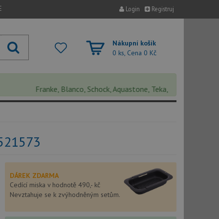
E
Login
Registruj
Nákupní košík
0 ks, Cena
0 Kč
Franke, Blanco, Schock, Aquastone, Teka, Helika, Deante, Sinks
 521573
DÁREK ZDARMA
Cedící miska v hodnotě 490,- kč
Nevztahuje se k zvýhodněným setům.