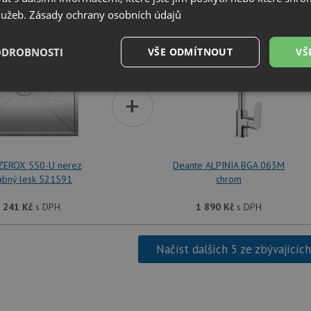
služeb.
Zásady ochrany osobních údajů
SET Blanco ZEROX 550-U nerez hedvábný lesk 521591 
ODROBNOSTI
VŠE ODMÍTNOUT
VŠ
é
Výkonové
Soubory cílení
+
Funkční soubory
soubory
 ZEROX 550-U nerez
Deante ALPINIA BGA 063M
ábný lesk 521591
chrom
é soubory
Výkonové soubory
Soubory cílení
Funkční soubory
Neza
 241
Kč
s DPH
1 890
Kč
s DPH
ry cookie umožňují základní funkce webových stránek, jako je přihlášení uživatele a
zbytně nutných souborů cookie správně používat.
Načíst dalších 5 ze zbývajícíc
Poskytovatel
/
Vyprší
Popis
Doména
.drezy-baterie.cz
4 týdny 2
Tento cookie se používá k jedinečné identifika
dny
mají přístup k webové stránce, aby sledovala 
uživatelskou zkušenost.