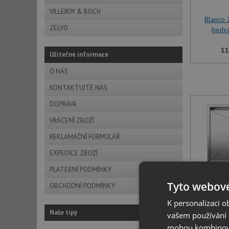
VILLEROY & BOCH
Blanco
ZELVO
hedv
11
Užitečné informace
O NÁS
KONTAKTUJTE NÁS
DOPRAVA
VRÁCENÍ ZBOŽÍ
REKLAMAČNÍ FORMULÁŘ
EXPEDICE ZBOŽÍ
PLATEBNÍ PODMÍNKY
Tyto webové
Blanco
OBCHODNÍ PODMÍNKY
hedv
K personalizaci 
Naše tipy
vašem používání n
11
mohou kombinovat