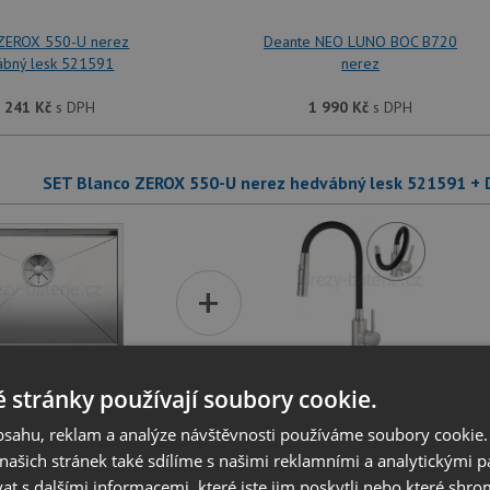
 ZEROX 550-U nerez
Deante NEO LUNO BOC B720
ábný lesk 521591
nerez
 241
Kč
s DPH
1 990
Kč
s DPH
SET Blanco ZEROX 550-U nerez hedvábný lesk 521591 +
+
 stránky používají soubory cookie.
 ZEROX 550-U nerez
Deante NEO LUNO BOC B740
ábný lesk 521591
nerez
obsahu, reklam a analýze návštěvnosti používáme soubory cookie.
ašich stránek také sdílíme s našimi reklamními a analytickými par
 241
Kč
s DPH
2 390
Kč
s DPH
 s dalšími informacemi, které jste jim poskytli nebo které shro