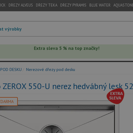
OCK
DŘEZY ALVEUS
DŘEZY TEKA
DŘEZY PYRAMIS
BLUE WATER
AQUASTON
Extra sleva 5 % na top značky!
 POD DESKU
Nerezové dřezy pod desku
o ZEROX 550-U nerez hedvábný lesk 5
ZDARMA