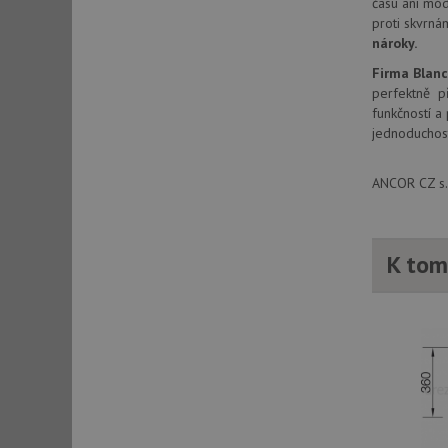
času ani mód
_ga_9T91YFLEPX
__Secure-YNID
proti skvrná
nároky.
IDE
Firma Blan
perfektně př
funkčností a
sid
jednoduchost
test_cookie
ANCOR CZ s.r
YSC
K tom
_gcl_au
__Secure-ROLLOU
VISITOR_INFO1_LIV