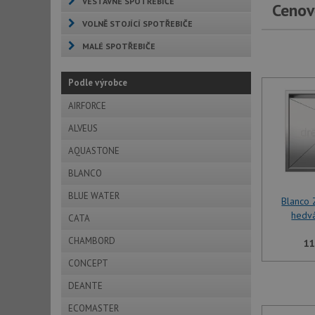
VESTAVNÉ SPOTŘEBIČE
Cenov
VOLNĚ STOJÍCÍ SPOTŘEBIČE
MALÉ SPOTŘEBIČE
Podle výrobce
AIRFORCE
ALVEUS
AQUASTONE
BLANCO
BLUE WATER
Blanco
hedv
CATA
CHAMBORD
11
CONCEPT
DEANTE
ECOMASTER