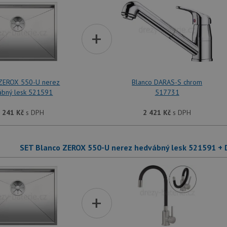
+
 ZEROX 550-U nerez
Blanco DARAS-S chrom
ábný lesk 521591
517731
 241
Kč
s DPH
2 421
Kč
s DPH
SET Blanco ZEROX 550-U nerez hedvábný lesk 521591 +
+