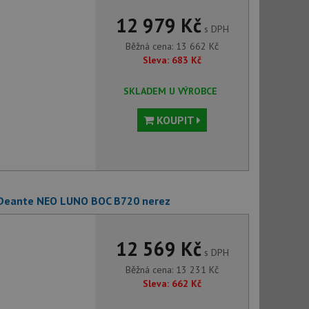
12 979 Kč
s DPH
Běžná cena:
13 662
Kč
Sleva:
683
Kč
SKLADEM U VÝROBCE
KOUPIT
 Deante NEO LUNO BOC B720 nerez
12 569 Kč
s DPH
Běžná cena:
13 231
Kč
Sleva:
662
Kč