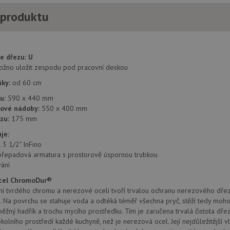
 produktu
1 týden
Pro pokračující podporu lepivosti s případy 
Amazon.com Inc.
aktualizaci Chromium vytváříme další soubory
widget-
pro každou z těchto funkcí lepivosti založený
mediator.zopim.com
názvem AWSALBCORS (ALB).
.drezy-baterie.cz
4 týdny 2
Toto je velmi běžný název souboru cookie, a
e dřezu:
U
dny
jako soubor cookie relace, bude pravděpodo
správu stavu relace.
možno uložit zespodu pod pracovní deskou
zásadách ochrany soukromí společnosti Google
nt
5 měsíců
Tento soubor cookie používá služba Cookie-S
CookieScript
ňky:
od 60 cm
4 týdny
zapamatování předvoleb souhlasu se soubor
www.drezy-
návštěvníků. Je nutné, aby banner cookie Co
baterie.cz
u:
590 x 440 mm
fungoval správně.
zové nádoby:
550 x 400 mm
www.drezy-
Zavřením
zu:
175 mm
baterie.cz
prohlížeče
je:
l 3 1/2" InFino
přepadová armatura s prostorově úspornou trubkou
Poskytovatel
ání
Vyprší
Popis
/
Doména
Poskytovatel
/
Vyprší
Popis
cel ChromoDur®
Doména
1 rok
Tento název souboru cookie je spojen s Google Universal Analy
Google LLC
í tvrdého chromu a nerezové oceli tvoří trvalou ochranu nerezového dřezu
1
významná aktualizace běžněji používané analytické služby G
.drezy-
METADATA
6 měsíců
Tento soubor cookie slouží k ukládání so
YouTube
. Na povrchu se stahuje voda a odtéká téměř všechna pryč, stěží tedy moho
měsíc
cookie se používá k rozlišení jedinečných uživatelů přiřazen
baterie.cz
volby soukromí pro jejich interakci s w
.youtube.com
vygenerovaného čísla jako identifikátoru klienta. Je součást
údaje o souhlasu návštěvníka s různými 
ěžný hadřík a trochu mycího prostředku. Tím je zaručena trvalá čistota dře
na stránku na webu a slouží k výpočtu údajů o návštěvnících, 
osobních údajů a nastavením, které zajistí,
kolního prostředí každé kuchyně, než je nerezová ocel. Její nejdůležitější vla
kampaních pro analytické přehledy webů.
preference budou v budoucích sezeních 