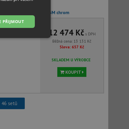
+ Deante ALPINIA BGA 063M chrom
E PŘIJMOUT
12 474 Kč
s DPH
Nezařazené
Běžná cena:
13 131
Kč
soubory
Sleva:
657
Kč
SKLADEM U VÝROBCE
KOUPIT
řazené soubory
 správa účtu. Webové
h 46 setů
ci zařízení, která
používání a zlepšila