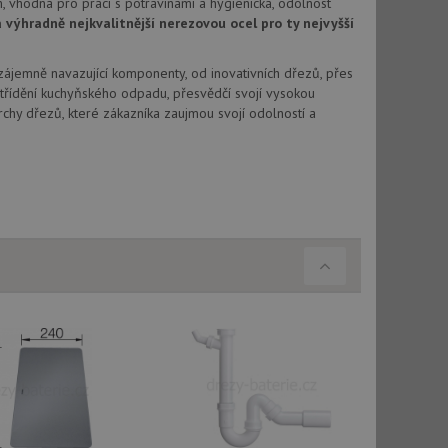
, vhodná pro práci s potravinami a hygienická, odolnost
vu relace.
výhradně nejkvalitnější nerezovou ocel pro ty nejvyšší
t Doubleclick a
vatel používá
Vzájemně navazující komponenty, od inovativních dřezů, přes
ou koncový uživatel
ebu.
třídění kuchyňského odpadu, přesvědčí svojí vysokou
chy dřezů, které zákazníka zaujmou svojí odolností a
, ale pokud je
e pravděpodobně
t DoubleClick
stila, zda prohlížeč
okie.
ke sledování
t Doubleclick a
vatel používá
ou koncový uživatel
ebu.
e sledování
be vložená do
webu používá novou