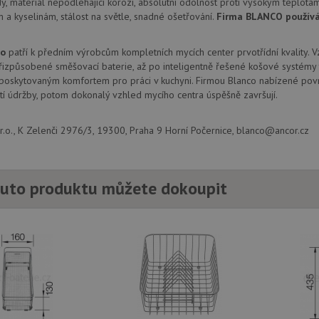
y, materiál nepodléhající korozi, absolutní odolnost proti vysokým teplotám
.drezy-
1 rok
Tento soubor cookie používá Google Analytics k zachování sta
.youtube.com
6 měsíců
m a kyselinám, stálost na světle, snadné ošetřování.
Firma BLANCO používá 
baterie.cz
1
měsíc
1 rok
Tento soubor cookie nastavuje společnos
Google LLC
provádí informace o tom, jak koncový uži
.doubleclick.net
co
patří k předním výrobcům kompletních mycích center prvotřídní kvality. 
webové stránky a jakoukoli reklamu, kter
mohl vidět před návštěvou uvedeného w
izpůsobené směšovací baterie, až po inteligentně řešené košové systémy 
 poskytovaným komfortem pro práci v kuchyni. Firmou Blanco nabízené povr
.seznam.cz
4 týdny 2
Toto je velmi běžný název souboru cookie
dny
nalezen jako soubor cookie relace, bud
í údržby, potom dokonalý vzhled mycího centra úspěšně završují.
použit jako pro správu stavu relace.
15 minut
Tento soubor cookie nastavuje společnos
Google LLC
.o., K Zelenči 2976/3, 19300, Praha 9 Horní Počernice, blanco@ancor.cz
(kterou vlastní společnost Google), aby zji
.doubleclick.net
návštěvníka webu podporuje soubory co
Zavřením
Tento soubor cookie nastavuje YouTube 
Google LLC
prohlížeče
zobrazení vložených videí.
.youtube.com
uto produktu můžete dokoupit
3 měsíce
Tento soubor cookie nastavuje společnos
Google LLC
provádí informace o tom, jak koncový uži
.drezy-
webové stránky a jakoukoli reklamu, kter
baterie.cz
mohl vidět před návštěvou uvedeného w
T_TOKEN
.youtube.com
6 měsíců
E
6 měsíců
Tento soubor cookie nastavuje Youtube k
Google LLC
uživatelských předvoleb pro videa Youtu
.youtube.com
webů; může také určit, zda návštěvník 
nebo starou verzi rozhraní Youtube.