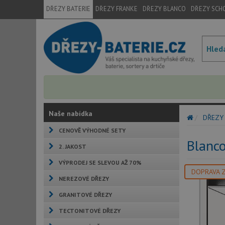
DŘEZY BATERIE
DŘEZY FRANKE
DŘEZY BLANCO
DŘEZY SCH
Naše nabídka
DŘEZY
CENOVĚ VÝHODNÉ SETY
Blanc
2. JAKOST
VÝPRODEJ SE SLEVOU AŽ 70%
DOPRAVA 
NEREZOVÉ DŘEZY
GRANITOVÉ DŘEZY
TECTONITOVÉ DŘEZY