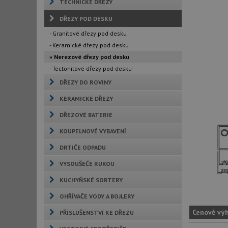
TECHNICKÉ DŘEZY
DŘEZY POD DESKU
- Granitové dřezy pod desku
- Keramické dřezy pod desku
» Nerezové dřezy pod desku
- Tectonitové dřezy pod desku
DŘEZY DO ROVINY
KERAMICKÉ DŘEZY
DŘEZOVÉ BATERIE
KOUPELNOVÉ VYBAVENÍ
DRTIČE ODPADU
VYSOUŠEČE RUKOU
KUCHYŇSKÉ SORTERY
OHŘÍVAČE VODY A BOJLERY
Cenově vý
PŘÍSLUŠENSTVÍ KE DŘEZU