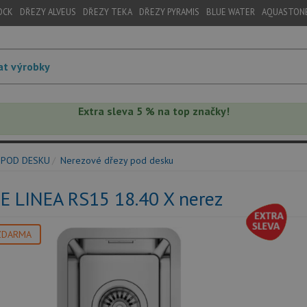
OCK
DŘEZY ALVEUS
DŘEZY TEKA
DŘEZY PYRAMIS
BLUE WATER
AQUASTON
Extra sleva 5 % na top značky!
 POD DESKU
Nerezové dřezy pod desku
E LINEA RS15 18.40 X nerez
ZDARMA