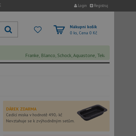
E
Login
Registruj
Nákupní košík
0 ks, Cena
0 Kč
Franke, Blanco, Schock, Aquastone, Teka, Helika, Deante, Sin
DÁREK ZDARMA
Cedící miska v hodnotě 490,- kč
Nevztahuje se k zvýhodněným setům.