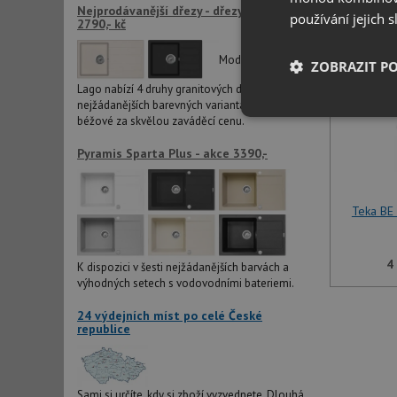
Nejprodávanější dřezy - dřezy LAGO již od
používání jejich 
2790,- kč
Modelová řada
ZOBRAZIT P
Lago nabízí 4 druhy granitových dřezů ve dvou
nejžádanějších barevných variantách černé a
Nezbytně nutn
béžové za skvělou zaváděcí cenu.
soubory
Pyramis Sparta Plus - akce 3390,-
Teka BE
Nezbytně nutn
4
K dispozici v šesti nejžádanějších barvách a
výhodných setech s vodovodními bateriemi.
Nezbytně nutné soubo
stránky nelze bez ne
24 výdejních míst po celé České
republice
Název
udid
Sami si určíte, kdy si zboží vyzvednete. Dlouhá