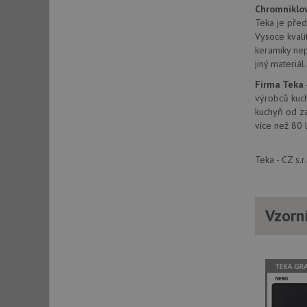
Chromniklov
_ga_9T91YFLEPX
__Secure-YNID
Teka je před
IDE
Vysoce kvali
keramiky nep
jiný materiál.
sid
Firma Teka
výrobců kuch
kuchyň od za
test_cookie
více než 80 
YSC
Teka - CZ s.
_gcl_au
Vzorn
__Secure-ROLLOU
VISITOR_INFO1_LIV