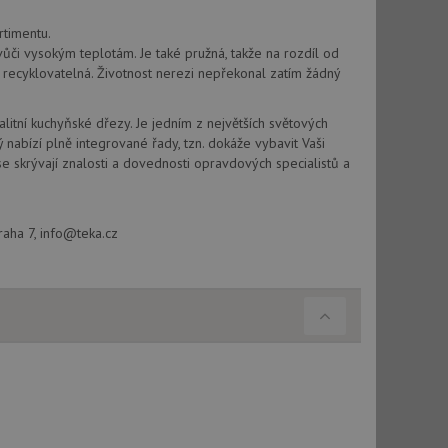
vu relace.
rtimentu.
t Doubleclick a
vůči vysokým teplotám. Je také pružná, takže na rozdíl od
vatel používá
ě recyklovatelná. Životnost nerezi nepřekonal zatím žádný
ou koncový uživatel
ebu.
, ale pokud je
alitní kuchyňské dřezy. Je jedním z největších světových
e pravděpodobně
abízí plně integrované řady, tzn. dokáže vybavit Vaši
 skrývají znalosti a dovednosti opravdových specialistů a
t DoubleClick
stila, zda prohlížeč
okie.
ke sledování
raha 7, info@teka.cz
t Doubleclick a
vatel používá
ou koncový uživatel
ebu.
e sledování
be vložená do
webu používá novou