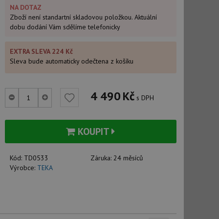
NA DOTAZ
Zboží není standartní skladovou položkou. Aktuální
dobu dodání Vám sdělíme telefonicky
EXTRA SLEVA 224 Kč
Sleva bude automaticky odečtena z košíku
4 490
Kč
s DPH
KOUPIT
Kód:
TD0533
Záruka:
24 měsíců
Výrobce:
TEKA