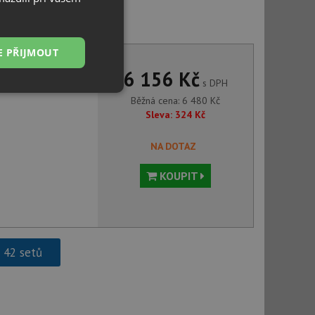
nte LIMA BBM F62M nerez
E PŘIJMOUT
6 156 Kč
s DPH
Nezařazené
Běžná cena:
6 480
Kč
soubory
Sleva:
324
Kč
NA DOTAZ
KOUPIT
řazené soubory
 správa účtu. Webové
h 42 setů
ci zařízení, která
používání a zlepšila