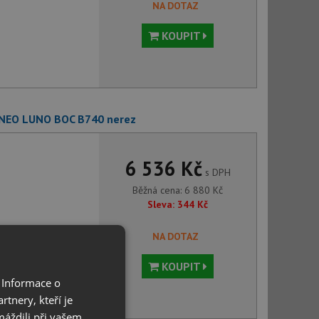
NA DOTAZ
KOUPIT
e NEO LUNO BOC B740 nerez
6 536 Kč
s DPH
Běžná cena:
6 880
Kč
Sleva:
344
Kč
NA DOTAZ
KOUPIT
 Informace o
tnery, kteří je
máždili při vašem