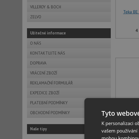
VILLEROY & BOCH
Teka BE
ZELVO
4
Užitečné informace
O NÁS
KONTAKTUJTE NÁS
DOPRAVA
VRÁCENÍ ZBOŽÍ
REKLAMAČNÍ FORMULÁŘ
EXPEDICE ZBOŽÍ
PLATEBNÍ PODMÍNKY
Tyto webové
Teka BE
OBCHODNÍ PODMÍNKY
K personalizaci 
Naše tipy
vašem používání n
4
mohou kombinovat