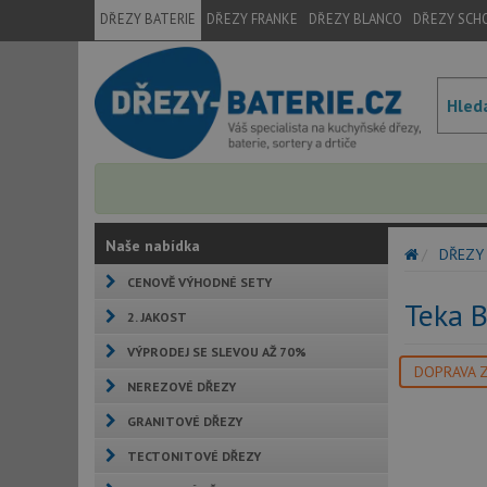
DŘEZY BATERIE
DŘEZY FRANKE
DŘEZY BLANCO
DŘEZY SCH
Naše nabídka
DŘEZY
CENOVĚ VÝHODNÉ SETY
Teka B
2. JAKOST
VÝPRODEJ SE SLEVOU AŽ 70%
DOPRAVA 
NEREZOVÉ DŘEZY
GRANITOVÉ DŘEZY
TECTONITOVÉ DŘEZY