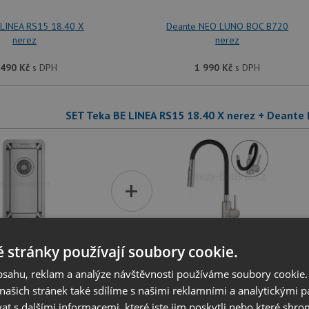
 LINEA RS15 18.40 X
Deante NEO LUNO BOC B720
nerez
nerez
 490
Kč
s DPH
1 990
Kč
s DPH
SET Teka BE LINEA RS15 18.40 X nerez + Deant
+
 stránky používají soubory cookie.
 LINEA RS15 18.40 X
Deante NEO LUNO BOC B740
nerez
nerez
obsahu, reklam a analýze návštěvnosti používáme soubory cookie.
ašich stránek také sdílíme s našimi reklamními a analytickými par
 490
Kč
s DPH
2 390
Kč
s DPH
 s dalšími informacemi, které jste jim poskytli nebo které shro