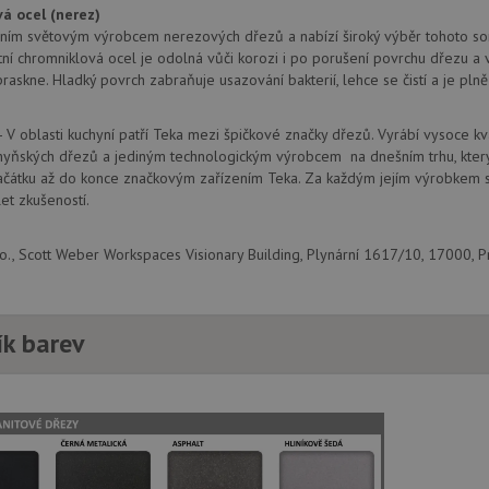
á ocel (nerez)
.drezy-
1 rok
Tento soubor cookie používá Google Analytics k zachování sta
.youtube.com
6 měsíců
baterie.cz
1
ním světovým výrobcem nerezových dřezů a nabízí široký výběr tohoto so
měsíc
1 rok
Tento soubor cookie nastavuje společnos
Google LLC
tní chromniklová ocel je odolná vůči korozi i po porušení povrchu dřezu a 
provádí informace o tom, jak koncový uži
.doubleclick.net
raskne. Hladký povrch zabraňuje usazování bakterií, lehce se čistí a je pln
webové stránky a jakoukoli reklamu, kter
mohl vidět před návštěvou uvedeného w
.seznam.cz
4 týdny 2
Toto je velmi běžný název souboru cookie
- V oblasti kuchyní patří Teka mezi špičkové značky dřezů. Vyrábí vysoce kv
dny
nalezen jako soubor cookie relace, bud
yňských dřezů a jediným technologickým výrobcem na dnešním trhu, který n
použit jako pro správu stavu relace.
čátku až do konce značkovým zařízením Teka. Za každým jejím výrobkem se
15 minut
Tento soubor cookie nastavuje společnos
Google LLC
let zkušeností.
(kterou vlastní společnost Google), aby zji
.doubleclick.net
návštěvníka webu podporuje soubory co
Zavřením
Tento soubor cookie nastavuje YouTube 
Google LLC
r.o., Scott Weber Workspaces Visionary Building, Plynární 1617/10, 17000, P
prohlížeče
zobrazení vložených videí.
.youtube.com
3 měsíce
Tento soubor cookie nastavuje společnos
Google LLC
provádí informace o tom, jak koncový uži
.drezy-
webové stránky a jakoukoli reklamu, kter
baterie.cz
ík barev
mohl vidět před návštěvou uvedeného w
T_TOKEN
.youtube.com
6 měsíců
E
6 měsíců
Tento soubor cookie nastavuje Youtube k
Google LLC
uživatelských předvoleb pro videa Youtu
.youtube.com
webů; může také určit, zda návštěvník 
nebo starou verzi rozhraní Youtube.