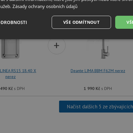
služeb.
Zásady ochrany osobních údajů
SET Teka BE LINEA RS15 18.40 X nerez + Dea
ODROBNOSTI
VŠE ODMÍTNOUT
VŠ
é
Výkonové
Soubory cílení
+
Funkční soubory
soubory
 LINEA RS15 18.40 X
Deante LIMA BBM F62M nerez
nerez
é soubory
Výkonové soubory
Soubory cílení
Funkční soubory
Neza
 490
Kč
s DPH
1 990
Kč
s DPH
ry cookie umožňují základní funkce webových stránek, jako je přihlášení uživatele a
zbytně nutných souborů cookie správně používat.
Načíst dalších 5 ze zbývajícíc
Poskytovatel
/
Vyprší
Popis
Doména
.drezy-baterie.cz
4 týdny 2
Tento cookie se používá k jedinečné identifika
dny
mají přístup k webové stránce, aby sledovala 
uživatelskou zkušenost.