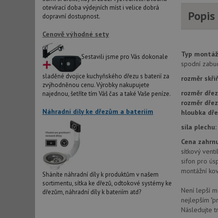
otevírací doba výdejních míst i velice dobrá
Popis
AWSALBCORS
dopravní dostupnost.
Cenově výhodné sety
sid
Typ montáž
Sestavili jsme pro Vás dokonale
spodní zabu
sladěné dvojice kuchyňského dřezu s baterií za
CookieScriptConse
rozměr skří
zvýhodněnou cenu. Výrobky nakupujete
rozměr dřez
najednou, šetříte tím Váš čas a také Vaše peníze.
rozměr dře
AUTORIZACE
Náhradní díly ke dřezům a bateriím
hloubka dře
síla plechu:
Cena zahrnu
sítkový venti
Název
sifon pro ús
Název
montážní kov
Sháníte náhradní díly k produktům v našem
_ga
sortimentu, sítka ke dřezů, odtokové systémy ke
VISITOR_PRIVACY_
Není lepší m
dřezům, náhradní díly k bateriím atd?
nejlepším "p
Následujte t