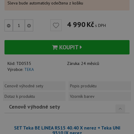
Sleva bude automaticky odečtena z košíku
4 990
Kč
s DPH
KOUPIT
Kód:
TD0535
Záruka:
24 měsíců
Výrobce:
TEKA
Cenově výhodné sety
Popis produktu
Dotaz k produktu
Vzorník barev
Cenově výhodné sety
SET Teka BE LINEA RS15 40.40 X nerez + Teka UNI
9310 IX nerez