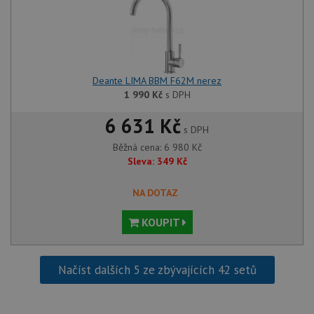
pravd
použit
správu
relace.
CookieScriptConsent
5 měsíců
Tento 
CookieScript
4 týdny
cookie
www.drezy-
služba
baterie.cz
Deante LIMA BBM F62M nerez
Script
zapam
1 990
Kč
s DPH
předvo
souhla
6 631 Kč
soubor
s DPH
návště
nutné,
Běžná cena:
6 980
Kč
banner
Cookie
Sleva:
349
Kč
Script
fungov
správn
NA DOTAZ
AUTORIZACE
www.drezy-
Zavřením
baterie.cz
prohlížeče
KOUPIT
Načíst dalších 5 ze zbývajících 42 setů
Poskytovatel
Název
Vyprší
Popis