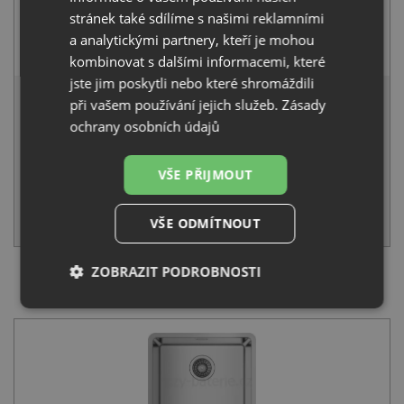
stránek také sdílíme s našimi reklamními
Deante NEO LUNO BOC B720 nerez
a analytickými partnery, kteří je mohou
1 990
Kč
s DPH
kombinovat s dalšími informacemi, které
jste jim poskytli nebo které shromáždili
6 631 Kč
s DPH
při vašem používání jejich služeb.
Zásady
Běžná cena:
6 980
Kč
ochrany osobních údajů
Sleva:
349
Kč
VŠE PŘIJMOUT
NA DOTAZ
KOUPIT
VŠE ODMÍTNOUT
ZOBRAZIT PODROBNOSTI
SET Teka BE LINEA RS15 40.40 X nerez + Deante NEO
LUNO BOC B740 nerez
Nezbytně
Výkonové
Soubory
nutné
soubory
cílení
soubory