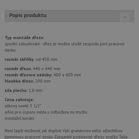
/
Doména
Poskytovatel
/
Název
Vyprší
Po
_ga
1 rok
Tento název
Google LLC
Doména
Popis produktu
1
souboru cookie
.drezy-
měsíc
je spojen s
baterie.cz
VISITOR_PRIVACY_METADATA
6 měsíců
Te
YouTube
Google
coo
.youtube.com
Universal
uk
Analytics - což je
so
významná
Typ montáže dřezu:
uži
aktualizace
vo
spodní zabudování - dřez je možno uložit zespodu pod pracovní
běžněji
pro
používané
desku
int
analytické
we
služby Google.
rozměr skříňky:
od 450 mm
Za
Tento soubor
úd
cookie se
so
rozměr dřezu:
440 x 440 mm
používá k
náv
rozměr dřezové nádoby:
400 x 400 mm
rozlišení
rů
jedinečných
hloubka dřezu:
200 mm
zá
uživatelů
oc
přiřazením
os
síla plechu:
1,0 mm
náhodně
a 
vygenerovaného
kte
Cena zahrnuje:
čísla jako
jej
sítkový ventil 3 1/2"
identifikátoru
pre
klienta. Je
bu
sifon pro úsporu místa s odbočkou na myčku
součástí
bu
montážní kování
každého
sez
požadavku na
re
stránku na webu
Není lepší možnost, jak doplnit Vaši granitovou nebo ušlechtilou
a slouží k
__Secure-YNID
.youtube.com
6 měsíců
výpočtu údajů o
kamennou pracovní desku. Elegantní podstavné dřezy značky Teka