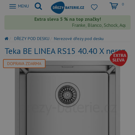
0
Zobrazit
MENU
nabidku
Extra sleva 5 % na top značky!
Franke, Blanco, Schock, Aquastone
DŘEZY POD DESKU
Nerezové dřezy pod desku
Teka BE LINEA RS15 40.40 X nerez
DOPRAVA ZDARMA