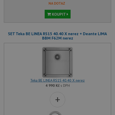
mají př
NA DOTAZ
webové
aby sl
použív
KOUPIT
zlepšil
uživat
zkušen
AWSALBCORS
1 týden
Pro po
Amazon.com Inc.
podpo
widget-
SET Teka BE LINEA RS15 40.40 X nerez + Deante LIMA
lepivos
mediator.zopim.com
BBM F62M nerez
případ
CORS 
aktuali
Chrom
vytvář
zásadách ochrany soukromí společnosti Google
soubor
lepivos
každou
funkcí 
založe
trvání
AWSA
Teka BE LINEA RS15 40.40 X nerez
(ALB).
4 990
Kč
s DPH
sid
.drezy-baterie.cz
4 týdny 2
Toto j
dny
běžný 
+
soubor
ale po
naleze
soubor
relace