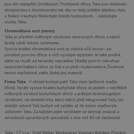
návštěvnících,
IDE
1 rok
Te
jsou tím nejlepším "protikusem". Podstavné dřezy Teka jsou dokonale
Google LLC
relacích a
co
.doubleclick.net
designovány a zkonstruovány tak, aby se staly unikátní ukázkou stylu
kampaních pro
na
analytické
a funkce v kuchyni. Následujte trendy budoucnosti.....následujte
sp
přehledy webů.
Dou
značku Teka.
pr
_ga_9T91YFLEPX
.drezy-
1 rok
Tento soubor
in
Chromniklová ocel (nerez)
baterie.cz
1
cookie používá
tom
měsíc
Google Analytics
Teka je předním světovým výrobcem nerezových dřezů a nabízí
ko
k zachování
uži
široký výběr tohoto sortimentu.
stavu relace.
we
Vysoce kvalitní chromniklová ocel je odolná vůči korozi i po
a j
rek
porušení povrchu dřezu a vůči vysokým teplotám. Je také pružná,
ko
takže na rozdíl od keramiky nepraskne. Hladký povrch zabraňuje
uži
vid
usazování bakterií, lehce se čistí a je plně recyklovatelná. Životnost
ná
nerezi nepřekonal zatím žádný jiný materiál.
uv
we
Firma Teka
- V oblasti kuchyní patří Teka mezi špičkové značky
dřezů. Vyrábí vysoce kvalitní kuchyňské dřezy. Je jedním z největších
sid
.seznam.cz
4 týdny 2
Tot
dny
bě
světových výrobců kuchyňských dřezů a jediným technologickým
so
výrobcem na dnešním trhu, který nabízí plně integrované řady, tzn.
ale
nal
dokáže vybavit Vaši kuchyň od začátku až do konce značkovým
so
zařízením Teka. Za každým jejím výrobkem se skrývají znalosti a
rel
pr
dovednosti opravdových specialistů a více než 80 let zkušeností.
pou
spr
rel
Teka - CZ s.r.o., Scott Weber Workspaces Visionary Building, Plynární