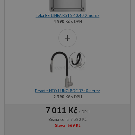
Funkční soubory
Nezařazené
soubory
Teka BE LINEA RS15 40.40 X nerez
4 990
Kč
s DPH
+
Nezbytně nutné soubory
Výkonové soubory
Soubory cílení
Funkční soubory
Nezařazené soubory
Nezbytně nutné soubory cookie umožňují základní
funkce webových stránek, jako je přihlášení
uživatele a správa účtu. Webové stránky nelze bez
Deante NEO LUNO BOC B740 nerez
nezbytně nutných souborů cookie správně používat.
2 390
Kč
s DPH
Poskytovatel
/
Název
Vyprší
Popis
Doména
7 011 Kč
s DPH
udid
.drezy-baterie.cz
4 týdny 2
Tento 
dny
použív
Běžná cena:
7 380
Kč
jedine
Sleva:
369
Kč
identif
zařízen