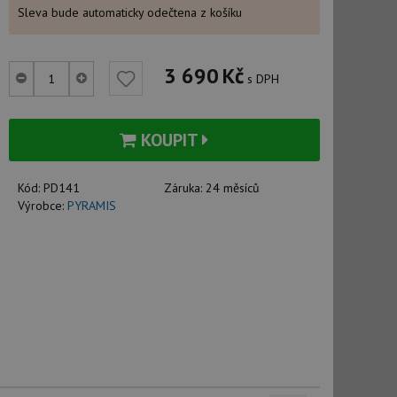
Sleva bude automaticky odečtena z košíku
3 690
Kč
s DPH
KOUPIT
Kód:
PD141
Záruka:
24 měsíců
Výrobce:
PYRAMIS