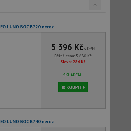
 NEO LUNO BOC B720 nerez
5 396 Kč
s DPH
Běžná cena:
5 680
Kč
Sleva:
284
Kč
SKLADEM
KOUPIT
 NEO LUNO BOC B740 nerez