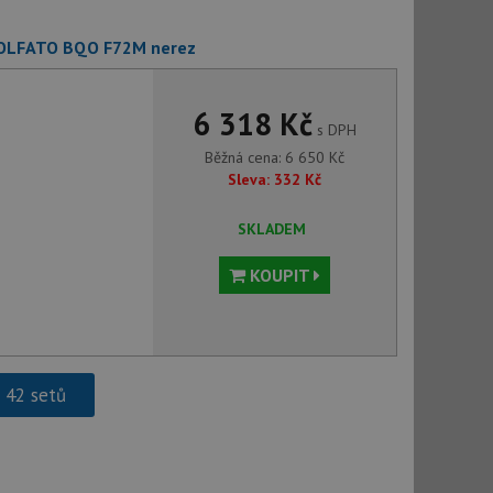
ci zařízení, která
používání a zlepšila
e OLFATO BQO F72M nerez
použití CORS po
 cookie lepivosti
ch na trvání s
6 318 Kč
s DPH
Běžná cena:
6 650
Kč
le pokud je nalezen
bně použit jako pro
Sleva:
332
Kč
cript.com k
SKLADEM
y cookie
okie-Script.com
KOUPIT
h 42 setů
tics - což je
oogle. Tento soubor
uhlasu uživatele a
ím náhodně
ebem. Zaznamenává