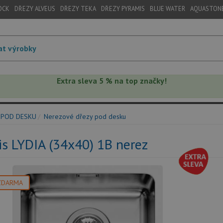
OCK
DŘEZY ALVEUS
DŘEZY TEKA
DŘEZY PYRAMIS
BLUE WATER
AQUASTON
Extra sleva 5 % na top značky!
 POD DESKU
Nerezové dřezy pod desku
s LYDIA (34x40) 1B nerez
ZDARMA