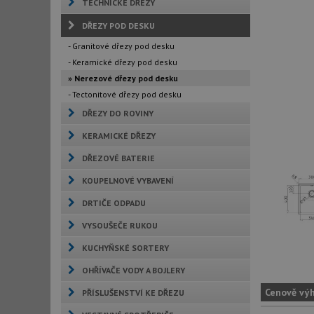
TECHNICKÉ DŘEZY
DŘEZY POD DESKU
- Granitové dřezy pod desku
- Keramické dřezy pod desku
» Nerezové dřezy pod desku
- Tectonitové dřezy pod desku
DŘEZY DO ROVINY
KERAMICKÉ DŘEZY
DŘEZOVÉ BATERIE
KOUPELNOVÉ VYBAVENÍ
DRTIČE ODPADU
VYSOUŠEČE RUKOU
KUCHYŇSKÉ SORTERY
OHŘÍVAČE VODY A BOJLERY
Cenově vý
PŘÍSLUŠENSTVÍ KE DŘEZU