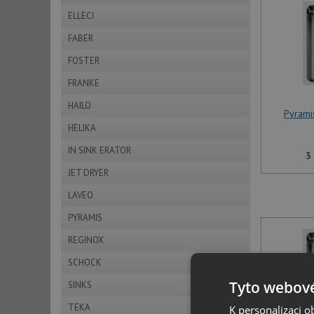
ELLECI
FABER
FOSTER
FRANKE
HAILO
Pyrami
HELIKA
IN SINK ERATOR
3
JET DRYER
LAVEO
PYRAMIS
REGINOX
SCHOCK
Tyto webové
SINKS
TEKA
K personalizaci 