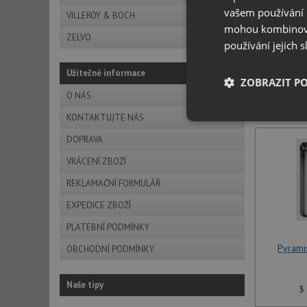
vašem používání n
VILLEROY & BOCH
Pyrami
mohou kombinovat
ZELVO
používání jejich 
3
Užitečné informace
ZOBRAZIT P
O NÁS
KONTAKTUJTE NÁS
Nezbytně nutn
soubory
DOPRAVA
VRÁCENÍ ZBOŽÍ
REKLAMAČNÍ FORMULÁŘ
EXPEDICE ZBOŽÍ
PLATEBNÍ PODMÍNKY
Nezbytně nutn
Pyrami
OBCHODNÍ PODMÍNKY
Nezbytně nutné soubo
stránky nelze bez ne
Naše tipy
3
Název