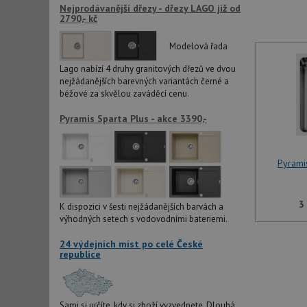
Nejprodávanější dřezy - dřezy LAGO již od
udid
2790,- kč
Modelová řada
AWSALBCORS
Lago nabízí 4 druhy granitových dřezů ve dvou
nejžádanějších barevných variantách černé a
béžové za skvělou zaváděcí cenu.
sid
Pyramis Sparta Plus - akce 3390,-
CookieScriptConse
Pyrami
AUTORIZACE
3
K dispozici v šesti nejžádanějších barvách a
výhodných setech s vodovodními bateriemi.
24 výdejních míst po celé České
republice
Název
Název
_ga
VISITOR_PRIVACY_
Sami si určíte, kdy si zboží vyzvednete. Dlouhá