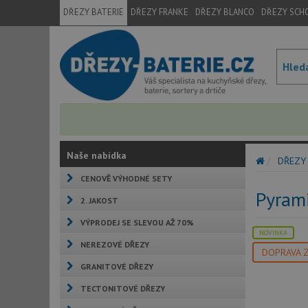
DŘEZY BATERIE
DŘEZY FRANKE
DŘEZY BLANCO
DŘEZY SCH
Naše nabídka
DŘEZY
CENOVĚ VÝHODNÉ SETY
Pyrami
2. JAKOST
VÝPRODEJ SE SLEVOU AŽ 70%
NOVINKA
NEREZOVÉ DŘEZY
DOPRAVA 
GRANITOVÉ DŘEZY
TECTONITOVÉ DŘEZY