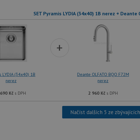
.drezy-baterie.cz
4 týdny 2
Tento cookie se používá k jedinečné identifika
dny
mají přístup k webové stránce, aby sledovala 
SET Pyramis LYDIA (34x40) 1B nerez + Deant
uživatelskou zkušenost.
1 týden
Pro pokračující podporu lepivosti s případy 
Amazon.com Inc.
aktualizaci Chromium vytváříme další soubory
widget-
pro každou z těchto funkcí lepivosti založený
mediator.zopim.com
názvem AWSALBCORS (ALB).
+
.drezy-baterie.cz
4 týdny 2
Toto je velmi běžný název souboru cookie, a
dny
jako soubor cookie relace, bude pravděpodo
správu stavu relace.
zásadách ochrany soukromí společnosti Google
nt
5 měsíců
Tento soubor cookie používá služba Cookie-S
CookieScript
4 týdny
zapamatování předvoleb souhlasu se soubor
www.drezy-
návštěvníků. Je nutné, aby banner cookie Co
baterie.cz
s LYDIA (34x40) 1B
Deante OLFATO BQO F72M
fungoval správně.
nerez
nerez
www.drezy-
Zavřením
baterie.cz
prohlížeče
 690
Kč
s DPH
2 960
Kč
s DPH
Načíst dalších 5 ze zbývajícíc
Poskytovatel
Vyprší
Popis
/
Doména
Poskytovatel
/
Vyprší
Popis
Doména
1 rok
Tento název souboru cookie je spojen s Google Universal Analy
Google LLC
1
významná aktualizace běžněji používané analytické služby G
.drezy-
METADATA
6 měsíců
Tento soubor cookie slouží k ukládání so
YouTube
měsíc
cookie se používá k rozlišení jedinečných uživatelů přiřazen
baterie.cz
volby soukromí pro jejich interakci s w
.youtube.com