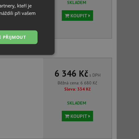
SKLADEM
tnery, kteří je
máždili při vašem
KOUPIT
E PŘIJMOUT
e LIMA BBM F72 M nerez
Nezařazené
soubory
6 346 Kč
s DPH
Běžná cena:
6 680
Kč
Sleva:
334
Kč
SKLADEM
řazené soubory
KOUPIT
 správa účtu. Webové