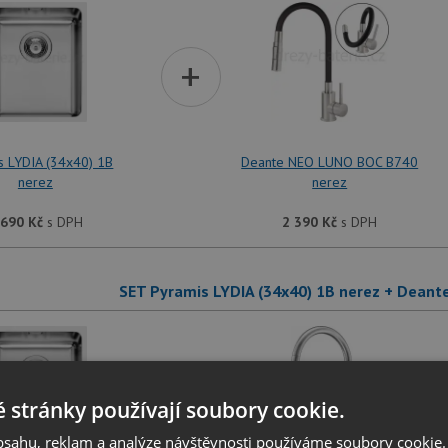
+
s LYDIA (34x40) 1B
Deante NEO LUNO BOC B740
nerez
nerez
 690
Kč
s DPH
2 390
Kč
s DPH
SET Pyramis LYDIA (34x40) 1B nerez + Dean
+
 stránky používají soubory cookie.
obsahu, reklam a analýze návštěvnosti používáme soubory cookie.