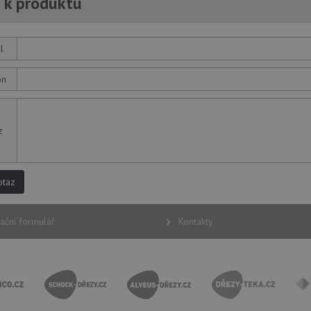
 k produktu
nebo starou verzi rozhraní Youtube.
l
on
z
otaz
ační formulář
Kontakty