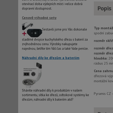
otevírací doba výdejních míst i velice dobrá
Popis
dopravní dostupnost.
_ga_9T91YFLEPX
__Secure-YNID
Cenově výhodné sety
IDE
Typ montáž
Sestavili jsme pro Vás dokonale
spodní zabu
sladěné dvojice kuchyňského dřezu s baterií za
rozměr skří
sid
zvýhodněnou cenu. Výrobky nakupujete
rozměr dřez
najednou, šetříte tím Váš čas a také Vaše peníze.
rozměr dře
test_cookie
Náhradní díly ke dřezům a bateriím
hloubka:
20
rádius 25 m
YSC
Cena zahrnu
dřezová výp
_gcl_au
montážní kov
Sháníte náhradní díly k produktům v našem
Pyramis CZ –
sortimentu, sítka ke dřezů, odtokové systémy ke
__Secure-ROLLOU
dřezům, náhradní díly k bateriím atd?
VISITOR_INFO1_LIV