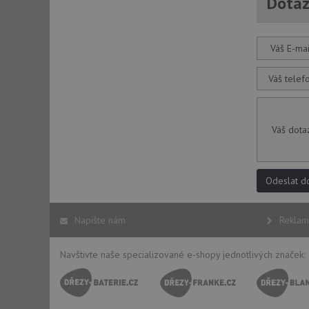
Dotaz
Váš E-mai
Váš telef
Váš dota
Odeslat d
Napište nám
Reklam
Navštivte naše specializované e-shopy jednotlivých značek: