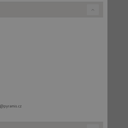
í každého požadavku
zásadami ochrany
relacích a
 že jejich
respektovány.
vu relace.
t Doubleclick a
vatel používá
ou koncový uživatel
ebu.
, ale pokud je
e pravděpodobně
t DoubleClick
stila, zda prohlížeč
okie.
ke sledování
t Doubleclick a
vatel používá
ou koncový uživatel
ebu.
fo@pyramis.cz
e sledování
be vložená do
webu používá novou