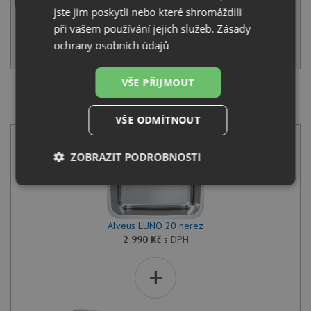
jste jim poskytli nebo které shromáždili
NA DOTAZ
při vašem používání jejich služeb.
Zásady
ochrany osobních údajů
KOUPIT
VŠE PŘIJMOUT
SET Alveus LUNO 20 nerez + Deante TUBO BUT 060M
chrom
VŠE ODMÍTNOUT
ZOBRAZIT PODROBNOSTI
Nezbytně
Výkonové
Soubory
nutné
soubory
cílení
soubory
Alveus LUNO 20 nerez
2 990
Kč
s DPH
Funkční soubory
Nezařazené
+
soubory