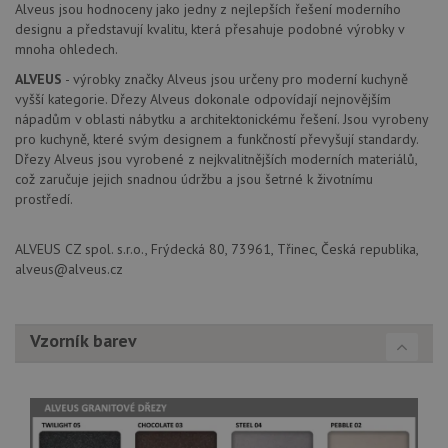
pr
Alveus jsou hodnoceny jako jedny z nejlepších řešení moderního
_ga_9T91YFLEPX
.drezy-
1 rok
Tento soubor
in
designu a představují kvalitu, která přesahuje podobné výrobky v
baterie.cz
1
cookie používá
tom
měsíc
Google Analytics
mnoha ohledech.
ko
k zachování
uži
stavu relace.
we
ALVEUS
- výrobky značky Alveus jsou určeny pro moderní kuchyně
a j
vyšší kategorie. Dřezy Alveus dokonale odpovídají nejnovějším
rek
nápadům v oblasti nábytku a architektonickému řešení. Jsou vyrobeny
ko
uži
pro kuchyně, které svým designem a funkčností převyšují standardy.
vid
Dřezy Alveus jsou vyrobené z nejkvalitnějších moderních materiálů,
ná
uv
což zaručuje jejich snadnou údržbu a jsou šetrné k životnímu
we
prostředí.
sid
.seznam.cz
4 týdny 2
Tot
dny
bě
so
ALVEUS CZ spol. s.r.o., Frýdecká 80, 73961, Třinec, Česká republika,
ale
alveus@alveus.cz
nal
so
rel
pr
pou
Vzorník barev
spr
rel
test_cookie
15 minut
Te
Google LLC
co
.doubleclick.net
na
sp
Do