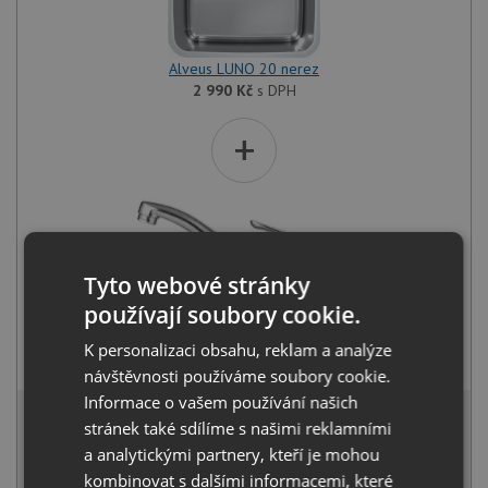
Alveus LUNO 20 nerez
2 990
Kč
s DPH
+
Tyto webové stránky
používají soubory cookie.
Alveus RIVIERA X chrom
K personalizaci obsahu, reklam a analýze
1 030
Kč
s DPH
návštěvnosti používáme soubory cookie.
Informace o vašem používání našich
3 819 Kč
s DPH
stránek také sdílíme s našimi reklamními
Běžná cena:
4 020
Kč
a analytickými partnery, kteří je mohou
Sleva:
201
Kč
kombinovat s dalšími informacemi, které