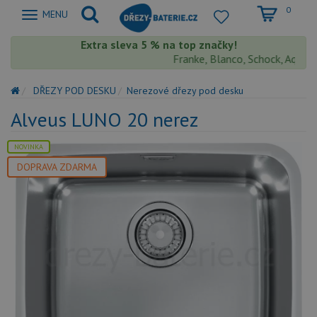
0
Zobrazit
MENU
nabidku
Extra sleva 5 % na top značky!
Franke, Blanco, Schock, Aquaston
DŘEZY POD DESKU
Nerezové dřezy pod desku
Alveus LUNO 20 nerez
NOVINKA
DOPRAVA ZDARMA