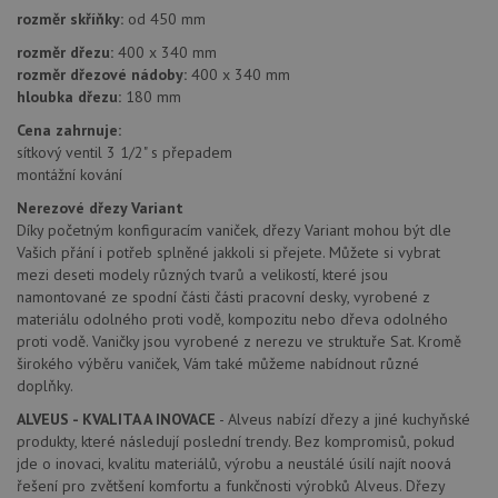
Google
coo
.youtube.com
Universal
rozměr skříňky:
od 450 mm
uk
Analytics - což je
so
významná
rozměr dřezu:
400 x 340 mm
uži
aktualizace
vo
rozměr dřezové nádoby:
400 x 340 mm
běžněji
pro
používané
hloubka dřezu:
180 mm
int
analytické
we
služby Google.
Cena zahrnuje:
Za
Tento soubor
úd
sítkový ventil 3 1/2" s přepadem
cookie se
so
používá k
montážní kování
náv
rozlišení
rů
jedinečných
Nerezové dřezy Variant
zá
uživatelů
oc
Díky početným konfiguracím vaniček, dřezy Variant mohou být dle
přiřazením
os
náhodně
Vašich přání i potřeb splněné jakkoli si přejete. Můžete si vybrat
a 
vygenerovaného
kte
mezi deseti modely různých tvarů a velikostí, které jsou
čísla jako
jej
namontované ze spodní části části pracovní desky, vyrobené z
identifikátoru
pre
klienta. Je
bu
materiálu odolného proti vodě, kompozitu nebo dřeva odolného
součástí
bu
proti vodě. Vaničky jsou vyrobené z nerezu ve struktuře Sat. Kromě
každého
sez
požadavku na
širokého výběru vaniček, Vám také můžeme nabídnout různé
re
stránku na webu
doplňky.
a slouží k
__Secure-YNID
.youtube.com
6 měsíců
výpočtu údajů o
ALVEUS - KVALITA A INOVACE
- Alveus nabízí dřezy a jiné kuchyňské
návštěvnících,
IDE
1 rok
Te
Google LLC
relacích a
produkty, které následují poslední trendy. Bez kompromisů, pokud
co
.doubleclick.net
kampaních pro
na
jde o inovaci, kvalitu materiálů, výrobu a neustálé úsilí najít noová
analytické
sp
přehledy webů.
řešení pro zvětšení komfortu a funkčnosti výrobků Alveus. Dřezy
Dou