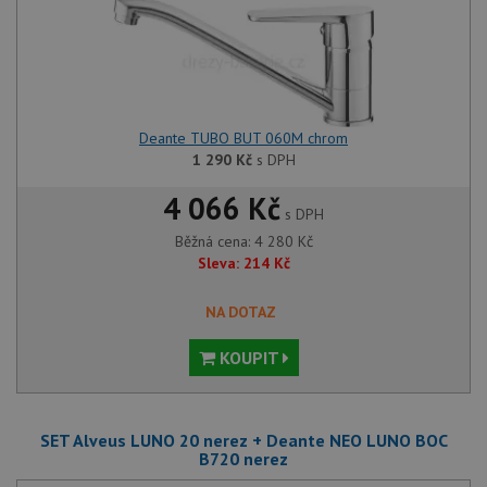
Nezbytně nutné soubory
Výkonové soubory
Soubory cílení
Funkční soubory
Deante TUBO BUT 060M chrom
Nezařazené soubory
1 290
Kč
s DPH
Nezbytně nutné soubory cookie umožňují základní
4 066 Kč
s DPH
funkce webových stránek, jako je přihlášení
uživatele a správa účtu. Webové stránky nelze bez
Běžná cena:
4 280
Kč
nezbytně nutných souborů cookie správně používat.
Sleva:
214
Kč
Poskytovatel
/
Název
Vyprší
Popis
Doména
NA DOTAZ
udid
.drezy-baterie.cz
4 týdny 2
Tento 
dny
použív
KOUPIT
jedine
identif
zařízen
mají př
webové
aby sl
SET Alveus LUNO 20 nerez + Deante NEO LUNO BOC
použív
B720 nerez
zlepšil
uživat