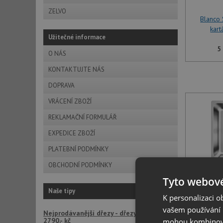
ZELVO
Blanco
kar
Užitečné informace
5
O NÁS
KONTAKTUJTE NÁS
DOPRAVA
VRÁCENÍ ZBOŽÍ
REKLAMAČNÍ FORMULÁŘ
EXPEDICE ZBOŽÍ
PLATEBNÍ PODMÍNKY
OBCHODNÍ PODMÍNKY
Tyto webové
Blanco
kar
Naše tipy
K personalizaci 
vašem používání n
5
Nejprodávanější dřezy - dřezy LAGO již od
2790,- kč
mohou kombinovat