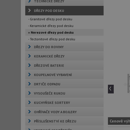
TECHNICKÉ DŘEZY
DŘEZY POD DESKU
- Granitové dřezy pod desku
- Keramické dřezy pod desku
» Nerezové dřezy pod desku
- Tectonitové dřezy pod desku
DŘEZY DO ROVINY
KERAMICKÉ DŘEZY
DŘEZOVÉ BATERIE
KOUPELNOVÉ VYBAVENÍ
‹
DRTIČE ODPADU
VYSOUŠEČE RUKOU
KUCHYŇSKÉ SORTERY
OHŘÍVAČE VODY A BOJLERY
Cenově vý
PŘÍSLUŠENSTVÍ KE DŘEZU