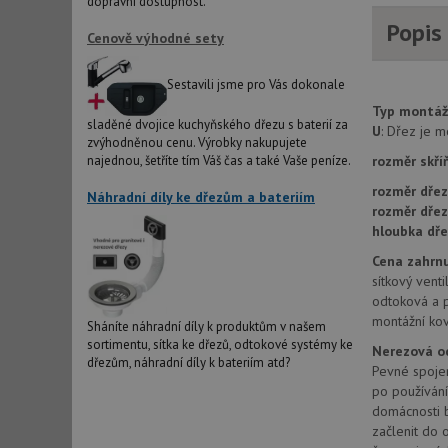
dopravní dostupnost.
Popis
AWSALBCORS
Cenově výhodné sety
Sestavili jsme pro Vás dokonale
sid
Typ montáž
sladěné dvojice kuchyňského dřezu s baterií za
U
: Dřez je 
zvýhodněnou cenu. Výrobky nakupujete
CookieScriptConse
rozměr skří
najednou, šetříte tím Váš čas a také Vaše peníze.
rozměr dřez
Náhradní díly ke dřezům a bateriím
rozměr dře
AUTORIZACE
hloubka dře
Cena zahrnu
sítkový venti
odtoková a 
montážní kov
Název
Sháníte náhradní díly k produktům v našem
Název
sortimentu, sítka ke dřezů, odtokové systémy ke
Nerezová o
dřezům, náhradní díly k bateriím atd?
_ga
Pevné spojen
VISITOR_PRIVACY_
po používání
domácnosti b
začlenit do o