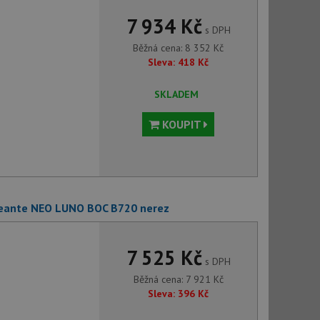
7 934 Kč
s DPH
Běžná cena:
8 352
Kč
Sleva:
418
Kč
SKLADEM
KOUPIT
Deante NEO LUNO BOC B720 nerez
7 525 Kč
s DPH
Běžná cena:
7 921
Kč
Sleva:
396
Kč