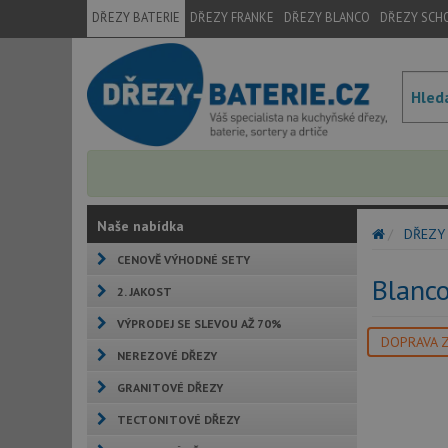
DŘEZY BATERIE
DŘEZY FRANKE
DŘEZY BLANCO
DŘEZY SCH
Naše nabídka
DŘEZY
CENOVĚ VÝHODNÉ SETY
Blanc
2. JAKOST
VÝPRODEJ SE SLEVOU AŽ 70%
DOPRAVA 
NEREZOVÉ DŘEZY
GRANITOVÉ DŘEZY
TECTONITOVÉ DŘEZY