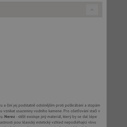
použití CORS po
 cookie lepivosti
ch na trvání s
le pokud je nalezen
bně použit jako pro
cript.com k
y cookie
okie-Script.com
tics - což je
 a činí jej podstatně odolnějším proti poškrábání a stopám
oogle. Tento soubor
uhlasu uživatele a
u vznikat usazeniny vodního kamene. Pro ošetřování stačí v
ím náhodně
ebem. Zaznamenává
í každého požadavku
zásadami ochrany
zu.
Nerez
- stěží existuje jiný materiál, který by se dal lépe
relacích a
 že jejich
stnosti jsou: klasický estetický vzhled nepodléhající vlivu
respektovány.