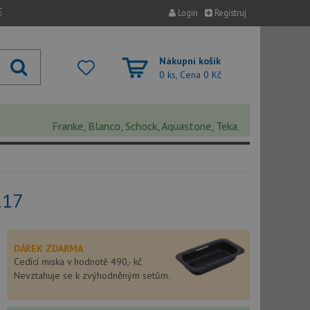
E
Login
Registruj
Nákupní košík
0 ks, Cena
0 Kč
Franke, Blanco, Schock, Aquastone, Teka, Helika, Deante, Sink
117
DÁREK ZDARMA
Cedící miska v hodnotě 490,- kč
Nevztahuje se k zvýhodněným setům.