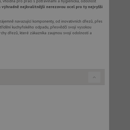
, vhodná pro práci s potravinami a hygienická, odolnost
vu relace.
výhradně nejkvalitnější nerezovou ocel pro ty nejvyšší
t Doubleclick a
vatel používá
Vzájemně navazující komponenty, od inovativních dřezů, přes
ou koncový uživatel
ebu.
třídění kuchyňského odpadu, přesvědčí svojí vysokou
chy dřezů, které zákazníka zaujmou svojí odolností a
, ale pokud je
e pravděpodobně
t DoubleClick
stila, zda prohlížeč
okie.
ke sledování
t Doubleclick a
vatel používá
ou koncový uživatel
ebu.
e sledování
be vložená do
webu používá novou