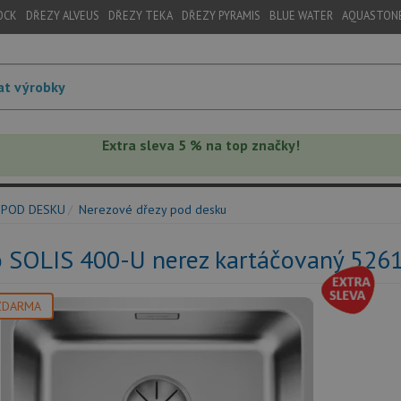
OCK
DŘEZY ALVEUS
DŘEZY TEKA
DŘEZY PYRAMIS
BLUE WATER
AQUASTON
Extra sleva 5 % na top značky!
 POD DESKU
Nerezové dřezy pod desku
o SOLIS 400-U nerez kartáčovaný 526
ZDARMA