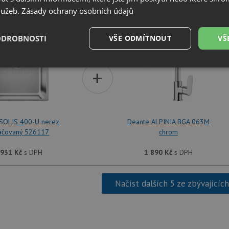
služeb.
Zásady ochrany osobních údajů
SET Blanco SOLIS 400-U nerez kartáčovaný 526117 +
ODROBNOSTI
VŠE ODMÍTNOUT
VŠ
é
Výkonové
Soubory cílení
+
Funkční soubory
soubory
 SOLIS 400-U nerez
Deante ALPINIA BGA 063M
táčovaný 526117
chrom
é soubory
Výkonové soubory
Soubory cílení
Funkční soubory
Neza
 931
Kč
s DPH
1 890
Kč
s DPH
ry cookie umožňují základní funkce webových stránek, jako je přihlášení uživatele a
zbytně nutných souborů cookie správně používat.
Načíst dalších 5 ze zbývajícíc
Poskytovatel
/
Vyprší
Popis
Doména
.drezy-baterie.cz
4 týdny 2
Tento cookie se používá k jedinečné identifika
dny
mají přístup k webové stránce, aby sledovala 
uživatelskou zkušenost.