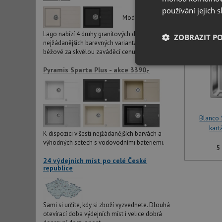
používání jejich 
Modelová řada
Lago nabízí 4 druhy granitových dřezů ve dvou
ZOBRAZIT P
nejžádanějších barevných variantách černé a
béžové za skvělou zaváděcí cenu.
Nezbytně nutn
Pyramis Sparta Plus - akce 3390,-
soubory
Blanco
kar
K dispozici v šesti nejžádanějších barvách a
výhodných setech s vodovodními bateriemi.
Nezbytně nutn
5
24 výdejních míst po celé České
Nezbytně nutné soubo
republice
stránky nelze bez ne
Název
Sami si určíte, kdy si zboží vyzvednete. Dlouhá
udid
otevírací doba výdejních míst i velice dobrá