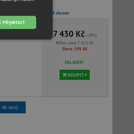
 Deante ALPINIA BGA 063M chrom
E PŘIJMOUT
7 430 Kč
s DPH
Nezařazené
Běžná cena:
7 821
Kč
soubory
Sleva:
391
Kč
SKLADEM
KOUPIT
řazené soubory
 správa účtu. Webové
h 46 setů
ci zařízení, která
používání a zlepšila