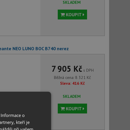
SKLADEM
KOUPIT
Deante NEO LUNO BOC B740 nerez
7 905 Kč
s DPH
Běžná cena:
8 321
Kč
Sleva:
416
Kč
SKLADEM
KOUPIT
 Informace o
tnery, kteří je
máždili při vašem