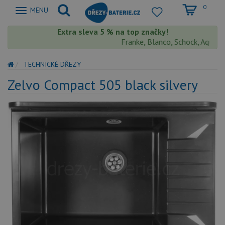
0
Zobrazit
MENU
nabidku
Extra sleva 5 % na top značky!
Franke, Blanco, Schock, Aquaston
TECHNICKÉ DŘEZY
Zelvo Compact 505 black silvery