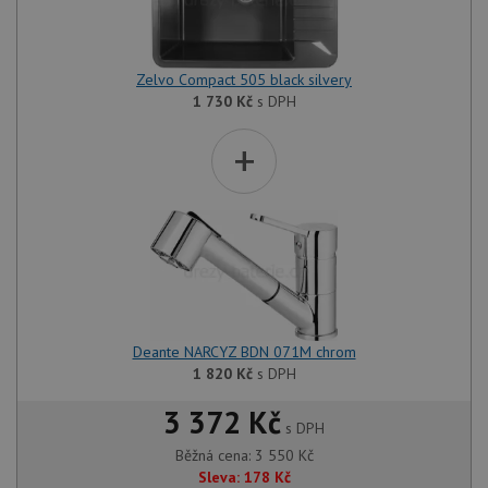
zkušen
AWSALBCORS
1 týden
Pro po
Amazon.com Inc.
podpo
widget-
lepivos
mediator.zopim.com
Zelvo Compact 505 black silvery
případ
CORS 
1 730
Kč
s DPH
aktuali
Chrom
+
vytvář
zásadách ochrany soukromí společnosti Google
soubor
lepivos
každou
funkcí 
založe
trvání
AWSA
(ALB).
sid
.drezy-baterie.cz
4 týdny 2
Toto j
dny
běžný 
soubor
ale po
Deante NARCYZ BDN 071M chrom
naleze
1 820
Kč
s DPH
soubor
relace
pravd
3 372 Kč
použit
s DPH
správu
relace.
Běžná cena:
3 550
Kč
Sleva:
178
Kč
CookieScriptConsent
5 měsíců
Tento 
CookieScript