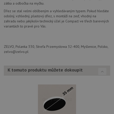
pr
zátka a odbočka na myčku.
_ga_9T91YFLEPX
.drezy-
1 rok
Tento soubor
in
baterie.cz
1
cookie používá
tom
měsíc
Google Analytics
Dřez se stal velmi oblíbeným a vyhledávaným typem. Pokud hledáte
ko
k zachování
uži
odolný, vzhledný, plastový dřez, s montáží na zeď, vhodný na
stavu relace.
we
zahradu nebo jakýkoliv technický účel je Compact ve třech barevných
a j
rek
variantách to pravé pro Vás.
ko
uži
vid
ná
uv
ZELVO, Polanka 330, Strefa Przemysłowa 32-400, Myślenice, Polsko,
we
zelvo@zelvo.pl
sid
.seznam.cz
4 týdny 2
Tot
dny
bě
so
ale
nal
K tomuto produktu můžete dokoupit
so
rel
pr
pou
spr
rel
test_cookie
15 minut
Te
Google LLC
co
.doubleclick.net
na
sp
Do