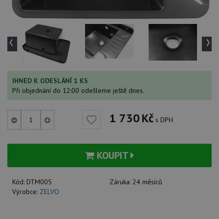
‹
›
IHNED K ODESLÁNÍ 1 KS
Při objednání do 12:00 odešleme ještě dnes.
1 730
Kč
s DPH
KOUPIT
Kód:
DTM005
Záruka:
24 měsíců
Výrobce:
ZELVO