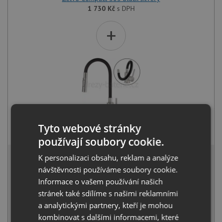
1 730
Kč
s DPH
+
Deante NEO LUNO BOC B740 nerez
Tyto webové stránky
2 390
Kč
s DPH
používají soubory cookie.
3 914 Kč
K personalizaci obsahu, reklam a analýze
s DPH
návštěvnosti používáme soubory cookie.
Běžná cena:
4 120
Kč
Sleva:
206
Kč
Informace o vašem používání našich
stránek také sdílíme s našimi reklamními
IHNED K ODESLÁNÍ
a analytickými partnery, kteří je mohou
kombinovat s dalšími informacemi, které