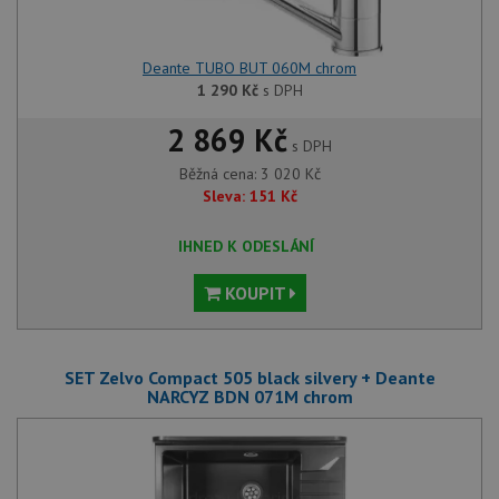
Deante TUBO BUT 060M chrom
1 290
Kč
s DPH
Nezbytně nutné soubory
Výkonové soubory
Soubory cílení
Funkční soubory
2 869 Kč
s DPH
Nezařazené soubory
Běžná cena:
3 020
Kč
Sleva:
151
Kč
Nezbytně nutné soubory cookie umožňují základní
funkce webových stránek, jako je přihlášení
uživatele a správa účtu. Webové stránky nelze bez
IHNED K ODESLÁNÍ
nezbytně nutných souborů cookie správně používat.
Poskytovatel
/
KOUPIT
Název
Vyprší
Popis
Doména
udid
.drezy-baterie.cz
4 týdny 2
Tento 
dny
použív
jedine
SET Zelvo Compact 505 black silvery + Deante
identif
NARCYZ BDN 071M chrom
zařízen
mají př
webové
aby sl
použív
zlepšil
uživat