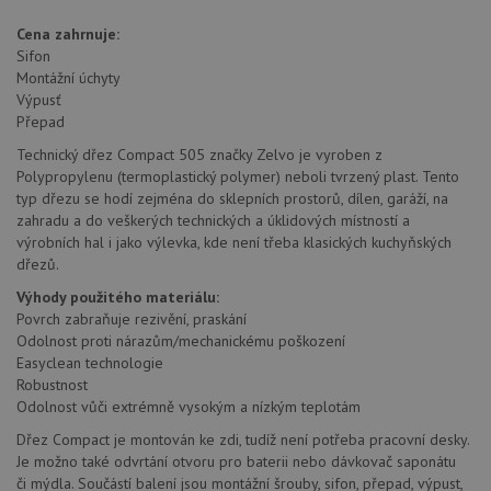
coo
.youtube.com
Universal
uk
Analytics - což je
so
Cena zahrnuje:
významná
uži
Sifon
aktualizace
vo
běžněji
Montážní úchyty
pro
používané
int
Výpusť
analytické
we
služby Google.
Přepad
Za
Tento soubor
úd
cookie se
Technický dřez Compact 505 značky Zelvo je vyroben z
so
používá k
náv
Polypropylenu (termoplastický polymer) neboli tvrzený plast. Tento
rozlišení
rů
jedinečných
typ dřezu se hodí zejména do sklepních prostorů, dílen, garáží, na
zá
uživatelů
oc
zahradu a do veškerých technických a úklidových místností a
přiřazením
os
výrobních hal i jako výlevka, kde není třeba klasických kuchyňských
náhodně
a 
vygenerovaného
kte
dřezů.
čísla jako
jej
identifikátoru
pre
Výhody použitého materiálu:
klienta. Je
bu
Povrch zabraňuje rezivění, praskání
součástí
bu
každého
sez
Odolnost proti nárazům/mechanickému poškození
požadavku na
re
Easyclean technologie
stránku na webu
a slouží k
Robustnost
__Secure-YNID
.youtube.com
6 měsíců
výpočtu údajů o
Odolnost vůči extrémně vysokým a nízkým teplotám
návštěvnících,
IDE
1 rok
Te
Google LLC
relacích a
co
.doubleclick.net
Dřez Compact je montován ke zdi, tudíž není potřeba pracovní desky.
kampaních pro
na
analytické
Je možno také odvrtání otvoru pro baterii nebo dávkovač saponátu
sp
přehledy webů.
Dou
či mýdla. Součástí balení jsou montážní šrouby, sifon, přepad, výpust,