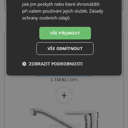
KOUPIT
jste jim poskytli nebo které shromáždili
při vašem používání jejich služeb.
Zásady
ochrany osobních údajů
SET Zelvo Compact 505 black silvery + Deante TUBO
BUT 060M chrom
VŠE PŘIJMOUT
VŠE ODMÍTNOUT
ZOBRAZIT PODROBNOSTI
Zelvo Compact 505 black silvery
Nezbytně
Výkonové
Soubory
1 730
Kč
s DPH
nutné
soubory
cílení
soubory
+
Funkční soubory
Nezařazené
soubory