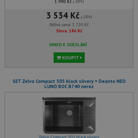
1 990
Kč
s DPH
3 534 Kč
s DPH
Běžná cena:
3 720
Kč
Sleva:
186
Kč
IHNED K ODESLÁNÍ
KOUPIT
SET Zelvo Compact 505 black silvery + Deante NEO
LUNO BOC B740 nerez
Zelvo Compact 505 black silvery