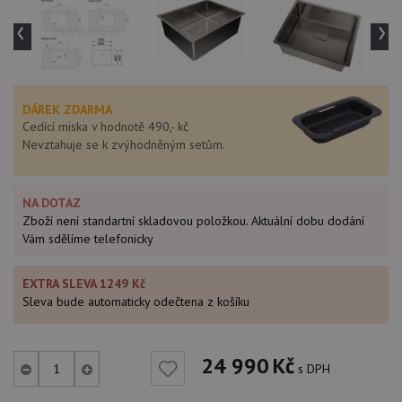
‹
›
DÁREK ZDARMA
Cedící miska v hodnotě 490,- kč
Nevztahuje se k zvýhodněným setům.
NA DOTAZ
Zboží není standartní skladovou položkou. Aktuální dobu dodání
Vám sdělíme telefonicky
EXTRA SLEVA 1249 Kč
Sleva bude automaticky odečtena z košíku
24 990
Kč
s DPH