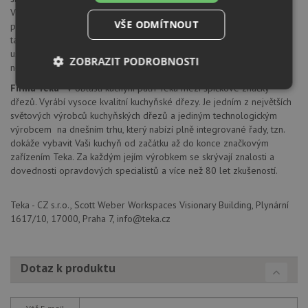
Vysoce kvalitní chromniklová ocel je odolná vůči korozi i po
VŠE ODMÍTNOUT
porušení povrchu dřezu a vůči vysokým teplotám. Je také pružná,
takže na rozdíl od keramiky nepraskne. Hladký povrch zabraňuje
usazování bakterií, lehce se čistí a je plně recyklovatelná. Životnost
ZOBRAZIT PODROBNOSTI
nerezi nepřekonal zatím žádný jiný materiál.
Firma Teka
- V oblasti kuchyní patří Teka mezi špičkové značky
Nezbytně
Výkonové
Soubory
nutné
soubory
cílení
dřezů. Vyrábí vysoce kvalitní kuchyňské dřezy. Je jedním z největších
soubory
světových výrobců kuchyňských dřezů a jediným technologickým
výrobcem na dnešním trhu, který nabízí plně integrované řady, tzn.
dokáže vybavit Vaši kuchyň od začátku až do konce značkovým
zařízením Teka. Za každým jejím výrobkem se skrývají znalosti a
Funkční soubory
Nezařazené
dovednosti opravdových specialistů a více než 80 let zkušeností.
soubory
Teka - CZ s.r.o., Scott Weber Workspaces Visionary Building, Plynární
1617/10, 17000, Praha 7, info@teka.cz
Dotaz k produktu
Nezbytně nutné soubory
Výkonové soubory
Soubory cílení
Funkční soubory