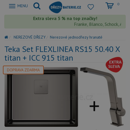
0
Zobrazit
MENU
nabidku
Extra sleva 5 % na top značky!
Franke, Blanco, Schock, Aquas
NEREZOVÉ DŘEZY
Nerezové jednodřezy hranaté
Teka Set FLEXLINEA RS15 50.40 X
titan + ICC 915 titan
DOPRAVA ZDARMA