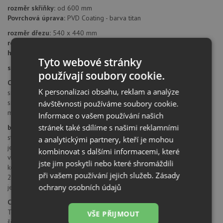
rozměr skříňky:
od 600 mm
Povrchová úprava:
PVD Coating - barva titan
rozměr dřezu:
540 x 440 mm
rozměr dřezové nádoby:
500 x 400 mm
hloubka dřezu:
200 mm
Tyto webové stránky
síla plechu:
1,0 mm
používají soubory cookie.
Cena zahrnuje:
K personalizaci obsahu, reklam a analýze
sítkový ventil 3 1/2"
sifon pro úsporu místa s odbočkou na myčku
návštěvnosti používáme soubory cookie.
montážní kování
Informace o vašem používání našich
stránek také sdílíme s našimi reklamními
baterie ICC 915
stojánková dřezová baterie otočná
a analytickými partnery, kteří je mohou
jednopáková baterie klasická
kombinovat s dalšími informacemi, které
výška baterie 292 mm
jste jim poskytli nebo které shromáždili
keramické kartuše
při vašem používání jejich služeb.
Zásady
2 pružné propojovací hadice o délce 350 mm
ochrany osobních údajů
je zapotřebí otvor o průměru 35 mm
Chromniklová ocel (nerez)
Teka je předním světovým výrobcem nerezových dřezů a nabízí
VŠE PŘIJMOUT
široký výběr tohoto sortimentu.