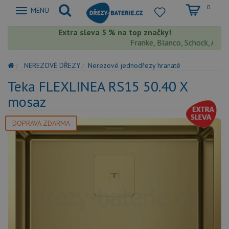
0
Zobrazit
MENU
nabidku
Extra sleva 5 % na top značky!
Franke, Blanco, Schock, Aquas
NEREZOVÉ DŘEZY
Nerezové jednodřezy hranaté
Teka FLEXLINEA RS15 50.40 X
mosaz
DOPRAVA ZDARMA