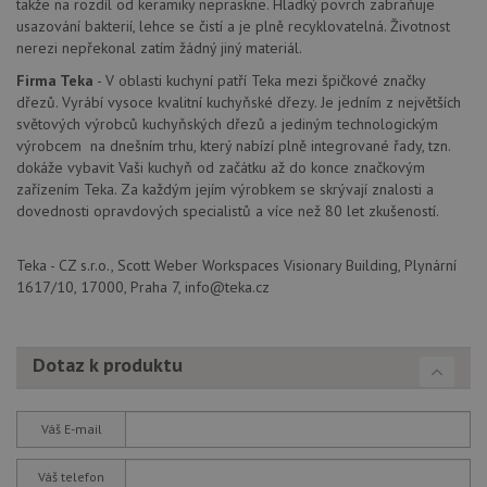
takže na rozdíl od keramiky nepraskne. Hladký povrch zabraňuje
případ
usazování bakterií, lehce se čistí a je plně recyklovatelná. Životnost
CORS 
aktuali
nerezi nepřekonal zatím žádný jiný materiál.
Chrom
vytvář
Firma Teka
- V oblasti kuchyní patří Teka mezi špičkové značky
zásadách ochrany soukromí společnosti Google
soubor
dřezů. Vyrábí vysoce kvalitní kuchyňské dřezy. Je jedním z největších
lepivos
každou
světových výrobců kuchyňských dřezů a jediným technologickým
funkcí 
výrobcem na dnešním trhu, který nabízí plně integrované řady, tzn.
založe
trvání
dokáže vybavit Vaši kuchyň od začátku až do konce značkovým
AWSA
zařízením Teka. Za každým jejím výrobkem se skrývají znalosti a
(ALB).
dovednosti opravdových specialistů a více než 80 let zkušeností.
sid
.drezy-baterie.cz
4 týdny 2
Toto j
dny
běžný 
soubor
Teka - CZ s.r.o., Scott Weber Workspaces Visionary Building, Plynární
ale po
1617/10, 17000, Praha 7, info@teka.cz
naleze
soubor
relace
pravd
použit
Dotaz k produktu
správu
relace.
CookieScriptConsent
5 měsíců
Tento 
CookieScript
4 týdny
cookie
www.drezy-
Váš E-mail
služba
baterie.cz
Script
zapam
Váš telefon
předvo