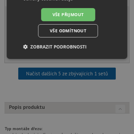
25 631 Kč
s DPH
VŠE PŘIJMOUT
Běžná cena:
26 980
Kč
Sleva:
1 349
Kč
VŠE ODMÍTNOUT
NA DOTAZ
ZOBRAZIT PODROBNOSTI
KOUPIT
Nezbytně
Výkonové
Soubory
nutné
soubory
cílení
soubory
Načíst dalších 5 ze zbývajících 1 setů
Funkční soubory
Nezařazené
soubory
Popis produktu
Typ montáže dřezu: