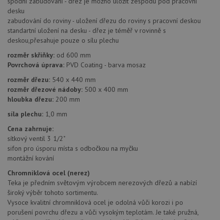
spodní zabudování - dřez je možno uložit zespodu pod pracovní
Nezbytně nutné soubory
Výkonové soubory
desku
zabudování do roviny - uložení dřezu do roviny s pracovní deskou
Soubory cílení
Funkční soubory
standartní uložení na desku - dřez je téměř v rovinně s
Nezařazené soubory
deskou,přesahuje pouze o sílu plechu
Nezbytně nutné soubory cookie umožňují základní
rozměr skříňky:
od 600 mm
funkce webových stránek, jako je přihlášení
Povrchová úprava:
PVD Coating - barva mosaz
uživatele a správa účtu. Webové stránky nelze bez
nezbytně nutných souborů cookie správně používat.
rozměr dřezu:
540 x 440 mm
rozměr dřezové nádoby:
500 x 400 mm
Poskytovatel
/
Název
Vyprší
Popis
hloubka dřezu:
200 mm
Doména
síla plechu:
1,0 mm
udid
.drezy-baterie.cz
4 týdny 2
Tento 
dny
použív
Cena zahrnuje:
jedine
identif
sítkový ventil 3 1/2"
zařízen
sifon pro úsporu místa s odbočkou na myčku
mají př
webové
montážní kování
aby sl
použív
Chromniklová ocel (nerez)
zlepšil
Teka je předním světovým výrobcem nerezových dřezů a nabízí
uživat
zkušen
široký výběr tohoto sortimentu.
Vysoce kvalitní chromniklová ocel je odolná vůči korozi i po
AWSALBCORS
1 týden
Pro po
Amazon.com Inc.
podpo
porušení povrchu dřezu a vůči vysokým teplotám. Je také pružná,
widget-
lepivos
mediator.zopim.com