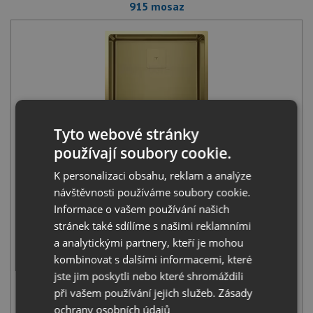
915 mosaz
Teka FLEXLINEA RS15 50.40 X mosaz
Tyto webové stránky
18 990
Kč
s DPH
používají soubory cookie.
+
K personalizaci obsahu, reklam a analýze
návštěvnosti používáme soubory cookie.
Informace o vašem používání našich
stránek také sdílíme s našimi reklamními
a analytickými partnery, kteří je mohou
kombinovat s dalšími informacemi, které
jste jim poskytli nebo které shromáždili
při vašem používání jejich služeb.
Zásady
Teka ICC 915 mosaz
ochrany osobních údajů
7 990
Kč
s DPH