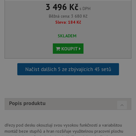
CookieScriptConsent
5 měsíců
Tento 
CookieScript
3 496 Kč
4 týdny
cookie
www.drezy-
s DPH
služba
baterie.cz
Script
Běžná cena:
3 680
Kč
zapam
Sleva:
184
Kč
předvo
souhla
soubor
SKLADEM
návště
nutné,
banner
KOUPIT
Cookie
Script
fungov
správn
Načíst dalších 5 ze zbývajících 45 setů
AUTORIZACE
www.drezy-
Zavřením
baterie.cz
prohlížeče
Popis produktu
Poskytovatel
Název
Vyprší
Popis
/
Doména
Poskytovatel
/
Název
Vyprší
Po
dřezy pod desku okouzlují svou vysokou funkčností a variabilitou
_ga
1 rok
Tento název
Google LLC
Doména
1
souboru cookie
.drezy-
montáž beze stupňů a hran rozšiřuje využitelnou pracovní plochu
měsíc
je spojen s
baterie.cz
VISITOR_PRIVACY_METADATA
6 měsíců
Te