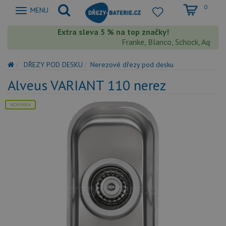
0
Zobrazit
MENU
nabidku
Extra sleva 5 % na top značky!
Franke, Blanco, Schock, Aquaston
DŘEZY POD DESKU
Nerezové dřezy pod desku
Alveus VARIANT 110 nerez
NOVINKA