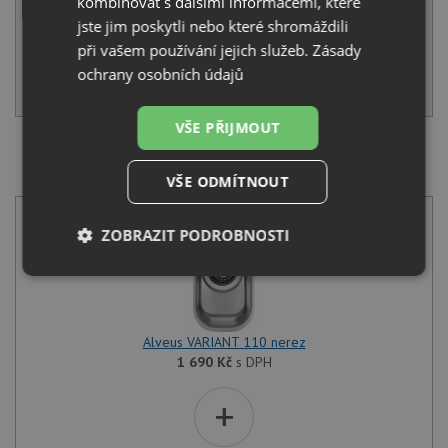
kombinovat s dalšími informacemi, které
jste jim poskytli nebo které shromáždili
SKLADEM
při vašem používání jejich služeb.
Zásady
ochrany osobních údajů
KOUPIT
VŠE PŘIJMOUT
SET Alveus VARIANT 110 nerez + Deante TUBO BUT
060M chrom
VŠE ODMÍTNOUT
ZOBRAZIT PODROBNOSTI
Nezbytně
Výkonové
Soubory
nutné
soubory
cílení
soubory
Alveus VARIANT 110 nerez
1 690
Kč
s DPH
Funkční soubory
Nezařazené
+
soubory