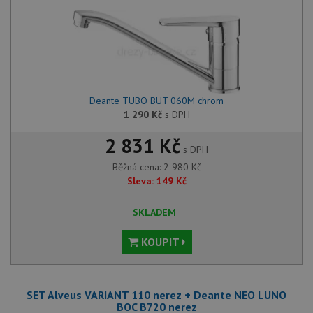
Nezbytně nutné soubory
Výkonové soubory
Soubory cílení
Funkční soubory
Deante TUBO BUT 060M chrom
Nezařazené soubory
1 290
Kč
s DPH
Nezbytně nutné soubory cookie umožňují základní
2 831 Kč
funkce webových stránek, jako je přihlášení
s DPH
uživatele a správa účtu. Webové stránky nelze bez
nezbytně nutných souborů cookie správně používat.
Běžná cena:
2 980
Kč
Sleva:
149
Kč
Poskytovatel
/
Název
Vyprší
Popis
Doména
SKLADEM
udid
.drezy-baterie.cz
4 týdny 2
Tento 
dny
použív
jedine
KOUPIT
identif
zařízen
mají př
webové
aby sl
SET Alveus VARIANT 110 nerez + Deante NEO LUNO
použív
BOC B720 nerez
zlepšil