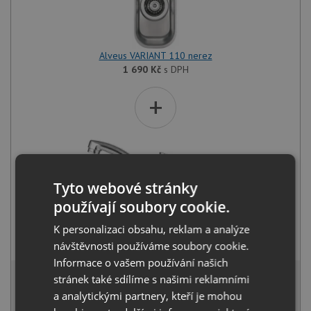
Alveus VARIANT 110 nerez
1 690
Kč
s DPH
+
Tyto webové stránky
používají soubory cookie.
K personalizaci obsahu, reklam a analýze
Alveus RIVIERA X chrom
1 030
Kč
s DPH
návštěvnosti používáme soubory cookie.
Informace o vašem používání našich
2 584 Kč
s DPH
stránek také sdílíme s našimi reklamními
a analytickými partnery, kteří je mohou
Běžná cena:
2 720
Kč
Sleva:
136
Kč