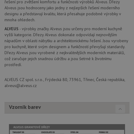
Dou
řešení pro zvětšení komfortu a funkčnosti výrobků Alveus. Dřezy
pr
_ga_9T91YFLEPX
.drezy-
1 rok
Tento soubor
Alveus jsou hodnoceny jako jedny z nejlepších řešení moderního
in
baterie.cz
1
cookie používá
tom
designu a představují kvalitu, která přesahuje podobné výrobky v
měsíc
Google Analytics
ko
mnoha ohledech.
k zachování
uži
stavu relace.
we
ALVEUS
- výrobky značky Alveus jsou určeny pro moderní kuchyně
a j
rek
vyšší kategorie. Dřezy Alveus dokonale odpovídají nejnovějším
ko
nápadům v oblasti nábytku a architektonickému řešení. Jsou vyrobeny
uži
pro kuchyně, které svým designem a funkčností převyšují standardy.
vid
ná
Dřezy Alveus jsou vyrobené z nejkvalitnějších moderních materiálů,
uv
což zaručuje jejich snadnou údržbu a jsou šetrné k životnímu
we
prostředí.
sid
.seznam.cz
4 týdny 2
Tot
dny
bě
so
ALVEUS CZ spol. s.r.o., Frýdecká 80, 73961, Třinec, Česká republika,
ale
nal
alveus@alveus.cz
so
rel
pr
pou
spr
Vzorník barev
rel
test_cookie
15 minut
Te
Google LLC
co
.doubleclick.net
na
sp