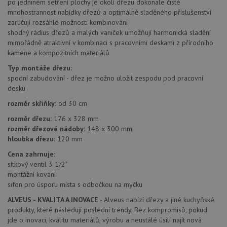
YouTube
po jedniném setření plochy je okolí dřezu dokonale čisté
Google
coo
.youtube.com
mnohostrannost nabídky dřezů a optimálně sladěného příslušenství
Universal
uk
Analytics - což je
so
zaručují rozsáhlé možnosti kombinování
významná
uži
shodný rádius dřezů a malých vaniček umožňují harmonická sladění
aktualizace
vo
běžněji
mimořádně atraktivní v kombinaci s pracovními deskami z přírodního
pro
používané
int
kamene a kompozitních materiálů
analytické
we
služby Google.
Za
Typ montáže dřezu:
Tento soubor
úd
cookie se
spodní zabudování - dřez je možno uložit zespodu pod pracovní
so
používá k
náv
desku
rozlišení
rů
jedinečných
zá
rozměr skříňky:
od 30 cm
uživatelů
oc
přiřazením
os
rozměr dřezu:
176 x 328 mm
náhodně
a 
vygenerovaného
kte
rozměr dřezové nádoby:
148 x 300 mm
čísla jako
jej
hloubka dřezu:
120 mm
identifikátoru
pre
klienta. Je
bu
Cena zahrnuje:
součástí
bu
každého
sez
sítkový ventil 3 1/2"
požadavku na
re
montážní kování
stránku na webu
a slouží k
sifon pro úsporu místa s odbočkou na myčku
__Secure-YNID
.youtube.com
6 měsíců
výpočtu údajů o
návštěvnících,
ALVEUS - KVALITA A INOVACE
- Alveus nabízí dřezy a jiné kuchyňské
IDE
1 rok
Te
Google LLC
relacích a
co
.doubleclick.net
produkty, které následují poslední trendy. Bez kompromisů, pokud
kampaních pro
na
analytické
jde o inovaci, kvalitu materiálů, výrobu a neustálé úsilí najít nová
sp
přehledy webů.