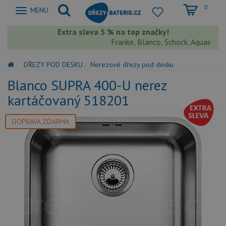
0
Zobrazit
MENU
nabidku
Extra sleva 5 % na top značky!
Franke, Blanco, Schock, Aquastone, T
DŘEZY POD DESKU
Nerezové dřezy pod desku
Blanco SUPRA 400-U nerez
kartáčovaný 518201
DOPRAVA ZDARMA