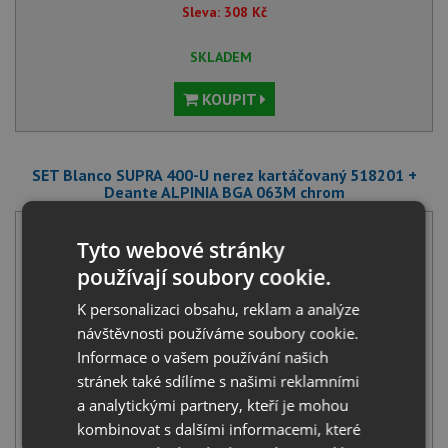
Sleva:
308
Kč
SKLADEM
KOUPIT
SET Blanco SUPRA 400-U nerez kartáčovaný 518201 +
Deante ALPINIA BGA 063M chrom
Tyto webové stránky
používají soubory cookie.
K personalizaci obsahu, reklam a analýze
návštěvnosti používáme soubory cookie.
Informace o vašem používání našich
Blanco SUPRA 400-U nerez kartáčovaný 518201
3 771
Kč
s DPH
stránek také sdílíme s našimi reklamními
a analytickými partnery, kteří je mohou
+
kombinovat s dalšími informacemi, které