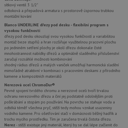
sítkový ventil 3 1/2"
AWSALBCORS
1 týden
Pro po
Amazon.com Inc.
odtoková a přepadová armatura s prostorově úspornou trubkou
podpo
widget-
lepivos
mediator.zopim.com
montážní kování
případ
CORS 
Blanco UNDERLINE dřezy pod desku - flexibilní program s
aktuali
vysokou funkčností
Chrom
vytvář
dřezy pod desku okouzlují svou vysokou funkčností a variabilitou
zásadách ochrany soukromí společnosti Google
soubor
montáž beze stupňů a hran rozšiřuje využitelnou pracovní plochu
lepivos
po jedniném setření plochy je okolí dřezu dokonale čisté
každou
funkcí 
mnohostrannost nabídky dřezů a optimálně sladěného příslušenství
založe
zaručují rozsáhlé možnosti kombinování
trvání
AWSA
shodný rádius dřezů a malých vaniček umožňují harmonická sladění
(ALB).
mimořádně atraktivní v kombinaci s pracovními deskami z přírodního
sid
.drezy-baterie.cz
4 týdny 2
Toto j
kamene a kompozitních materiálů
dny
běžný 
soubor
Nerezová ocel ChromoDur®
ale po
Pevné spojení tvrdého chromu a nerezové oceli tvoří trvalou
naleze
soubor
ochranu nerezového dřezu a činí jej podstatně odolnějším proti
relace
poškrábání a stopám po používání. Na povrchu se stahuje voda a
pravd
odtéká téměř všechna pryč, stěží tedy mohou vznikat usazeniny
použit
správu
vodního kamene. Pro ošetřování stačí v domácnosti běžný hadřík a
relace.
trochu mycího prostředku. Tím je zaručena trvalá čistota dřezu.
CookieScriptConsent
5 měsíců
Tento 
CookieScript
Nerez
- stěží existuje jiný materiál, který by se dal lépe začlenit do