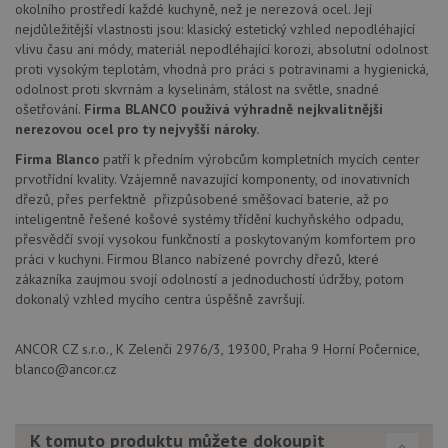
4 týdny
cookie
www.drezy-
okolního prostředí každé kuchyně, než je nerezová ocel. Její
služba
baterie.cz
nejdůležitější vlastnosti jsou: klasický estetický vzhled nepodléhající
Script
zapam
vlivu času ani módy, materiál nepodléhající korozi, absolutní odolnost
předvo
proti vysokým teplotám, vhodná pro práci s potravinami a hygienická,
souhla
soubor
odolnost proti skvrnám a kyselinám, stálost na světle, snadné
návště
ošetřování.
Firma BLANCO používá výhradně nejkvalitnější
nutné,
banner
nerezovou ocel pro ty nejvyšší nároky.
Cookie
Script
Firma Blanco
patří k předním výrobcům kompletních mycích center
fungov
prvotřídní kvality. Vzájemně navazující komponenty, od inovativních
správn
dřezů, přes perfektně přizpůsobené směšovací baterie, až po
AUTORIZACE
www.drezy-
Zavřením
inteligentně řešené košové systémy třídění kuchyňského odpadu,
baterie.cz
prohlížeče
přesvědčí svojí vysokou funkčností a poskytovaným komfortem pro
práci v kuchyni. Firmou Blanco nabízené povrchy dřezů, které
zákazníka zaujmou svojí odolností a jednoduchostí údržby, potom
dokonalý vzhled mycího centra úspěšně završují.
ANCOR CZ s.r.o., K Zelenči 2976/3, 19300, Praha 9 Horní Počernice,
Poskytovatel
Název
Vyprší
Popis
/
Doména
blanco@ancor.cz
Poskytovatel
/
Název
Vyprší
Po
_ga
1 rok
Tento název
Google LLC
Doména
1
souboru cookie
.drezy-
měsíc
je spojen s
baterie.cz
VISITOR_PRIVACY_METADATA
6 měsíců
Te
YouTube
Google
K tomuto produktu můžete dokoupit
coo
.youtube.com