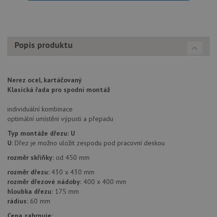
Nezbytně nutné soubory
Výkonové soubory
Popis produktu
Soubory cílení
Funkční soubory
Nezařazené soubory
Nerez ocel, kartáčovaný
Nezbytně nutné soubory cookie umožňují základní
Klasická řada pro spodní montáž
funkce webových stránek, jako je přihlášení
uživatele a správa účtu. Webové stránky nelze bez
nezbytně nutných souborů cookie správně používat.
individuální kombinace
optimální umístění výpusti a přepadu
Poskytovatel
/
Název
Vyprší
Popis
Doména
Typ montáže dřezu:
U
udid
.drezy-baterie.cz
4 týdny 2
Tento 
U
: Dřez je možno uložit zespodu pod pracovní deskou
dny
použív
jedine
rozměr skříňky:
od 450 mm
identif
zařízen
rozměr dřezu:
430 x 430 mm
mají př
rozměr dřezové nádoby:
400 x 400 mm
webové
aby sl
hloubka dřezu:
175 mm
použív
rádius:
60 mm
zlepšil
uživat
Cena zahrnuje:
zkušen