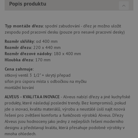
Popis produktu
fungov
správn
AUTORIZACE
www.drezy-
Zavřením
baterie.cz
prohlížeče
Typ montáže dřezu:
spodní zabudování - dřez je možno uložit
zespodu pod pracovní desku (pouze pro nesavé pracovní desky)
Rozměr skříňky:
od 400 mm
Rozměr dřezu:
220 x 440 mm
Rozměr dřezové nádoby:
180 x 400 mm
Hloubka dřezu:
170 mm
Poskytovatel
Název
Vyprší
Popis
/
Doména
Cena zahrnuje:
Poskytovatel
/
Název
Vyprší
Po
_ga
1 rok
Tento název
Google LLC
Doména
sítkový ventil 3 1/2" + skrytý přepad
1
souboru cookie
.drezy-
sifon pro úsporu místa s odbočkou na myčku
měsíc
je spojen s
baterie.cz
VISITOR_PRIVACY_METADATA
6 měsíců
Te
YouTube
Google
montážní kování
coo
.youtube.com
Universal
uk
Analytics - což je
so
ALVEUS - KVALITA A INOVACE
- Alveus nabízí dřezy a jiné kuchyňské
významná
uži
produkty, které následují poslední trendy. Bez kompromisů, pokud
aktualizace
vo
běžněji
jde o inovaci, kvalitu materiálů, výrobu a neustálé úsilí najít noová
pro
používané
int
řešení pro zvětšení komfortu a funkčnosti výrobků Alveus. Dřezy
analytické
we
služby Google.
Alveus jsou hodnoceny jako jedny z nejlepších řešení moderního
Za
Tento soubor
úd
designu a představují kvalitu, která přesahuje podobné výrobky v
cookie se
so
mnoha ohledech.
používá k
náv