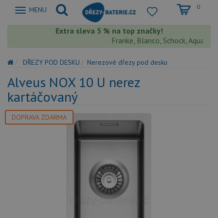
0
Zobrazit
MENU
nabidku
Extra sleva 5 % na top značky!
Franke, Blanco, Schock, Aquastone,
DŘEZY POD DESKU
Nerezové dřezy pod desku
Alveus NOX 10 U nerez
kartáčovaný
DOPRAVA ZDARMA