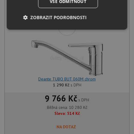
VŠE ODMÍTNOUT
Alveus NOX 10 U nerez kartáčovaný
8 990
Kč
s DPH
ZOBRAZIT PODROBNOSTI
+
Nezbytně
Výkonové
Soubory
nutné
soubory
cílení
soubory
Funkční soubory
Nezařazené
soubory
Deante TUBO BUT 060M chrom
1 290
Kč
s DPH
9 766 Kč
s DPH
Běžná cena:
10 280
Kč
Nezbytně nutné soubory
Výkonové soubory
Sleva:
514
Kč
Soubory cílení
Funkční soubory
NA DOTAZ
Nezařazené soubory