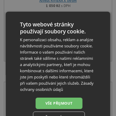
Alveus RIVIERA X chrom
1 030
Kč
s DPH
9 519 Kč
s DPH
Tyto webové stránky
Běžná cena:
10 020
Kč
používají soubory cookie.
Sleva:
501
Kč
K personalizaci obsahu, reklam a analýze
NA DOTAZ
návštěvnosti používáme soubory cookie.
Informace o vašem používání našich
KOUPIT
stránek také sdílíme s našimi reklamními
a analytickými partnery, kteří je mohou
kombinovat s dalšími informacemi, které
SET Alveus NOX 10 U nerez kartáčovaný + Deante
jste jim poskytli nebo které shromáždili
TUBO BUT 060M chrom
při vašem používání jejich služeb.
Zásady
ochrany osobních údajů
VŠE PŘIJMOUT