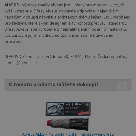
rozlišení
rů
jedinečných
ALVEUS
- výrobky značky Alveus jsou určeny pro moderní kuchyně
zá
uživatelů
oc
vyšší kategorie. Dřezy Alveus dokonale odpovídají nejnovějším
přiřazením
os
nápadům v oblasti nábytku a architektonickému řešení. Jsou vyrobeny
náhodně
a 
vygenerovaného
kte
pro kuchyně, které svým designem a funkčností převyšují standardy.
čísla jako
jej
Dřezy Alveus jsou vyrobené z nejkvalitnějších moderních materiálů,
identifikátoru
pre
klienta. Je
což zaručuje jejich snadnou údržbu a jsou šetrné k životnímu
bu
součástí
bu
prostředí.
každého
sez
požadavku na
re
stránku na webu
a slouží k
ALVEUS CZ spol. s.r.o., Frýdecká 80, 73961, Třinec, Česká republika,
__Secure-YNID
.youtube.com
6 měsíců
výpočtu údajů o
alveus@alveus.cz
návštěvnících,
IDE
1 rok
Te
Google LLC
relacích a
co
.doubleclick.net
kampaních pro
na
analytické
sp
přehledy webů.
Dou
K tomuto produktu můžete dokoupit
pr
_ga_9T91YFLEPX
.drezy-
1 rok
Tento soubor
in
baterie.cz
1
cookie používá
tom
měsíc
Google Analytics
ko
k zachování
uži
stavu relace.
we
a j
rek
ko
uži
vid
ná
Alveus ALLSHINE pasta k čištění nerezových dřezů