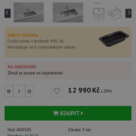
‹
›
DÁREK ZDARMA
Cedící miska v hodnotě 490,- kč
Nevztahuje se k zvýhodněným setům.
NA OBJEDNÁNÍ
Zboží je pouze na objednávku
12 990
Kč
s DPH
KOUPIT
Kód:
AD0545
Záruka:
5 let
Výrobce:
ALVEUS