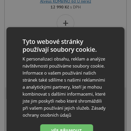
Alveus KOMBINO 60 U nerez
12 990
Kč
s DPH
+
Tyto webové stránky
používají soubory cookie.
K personalizaci obsahu, reklam a analýze
návštěvnosti používáme soubory cookie.
Informace o vašem používání našich
Alveus RIVIERA X chrom
stránek také sdílíme s našimi reklamními
1 030
Kč
s DPH
a analytickými partnery, kteří je mohou
13 319 Kč
kombinovat s dalšími informacemi, které
s DPH
jste jim poskytli nebo které shromáždili
Běžná cena:
14 020
Kč
při vašem používání jejich služeb.
Zásady
Sleva:
701
Kč
ochrany osobních údajů
NA OBJEDNÁNÍ
VŠE PŘIJMOUT