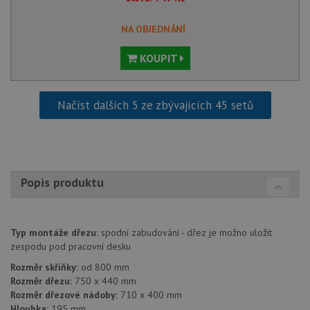
nutné,
banner
Cookie
NA OBJEDNÁNÍ
Script
fungov
správn
KOUPIT
AUTORIZACE
www.drezy-
Zavřením
baterie.cz
prohlížeče
Načíst dalších 5 ze zbývajících 45 setů
Poskytovatel
Název
Vyprší
Popis
/
Doména
Popis produktu
Poskytovatel
/
Název
Vyprší
Po
_ga
1 rok
Tento název
Google LLC
Doména
1
souboru cookie
.drezy-
měsíc
je spojen s
baterie.cz
VISITOR_PRIVACY_METADATA
6 měsíců
Te
YouTube
Google
coo
.youtube.com
Typ montáže dřezu:
spodní zabudování - dřez je možno uložit
Universal
uk
zespodu pod pracovní desku
Analytics - což je
so
významná
uži
Rozměr skříňky:
od 800 mm
aktualizace
vo
běžněji
pro
Rozměr dřezu:
750 x 440 mm
používané
int
Rozměr dřezové nádoby:
710 x 400 mm
analytické
we
služby Google.
Hloubka:
195 mm
Za