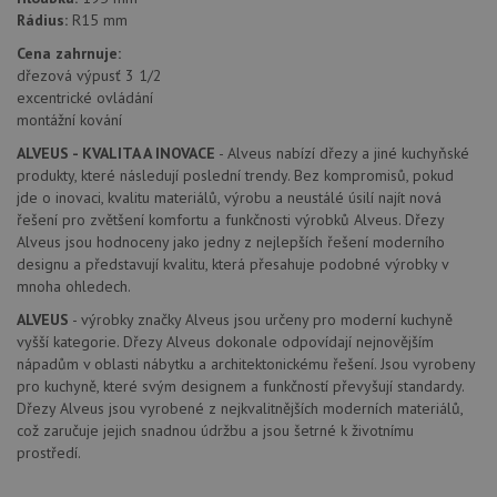
Tento soubor
úd
Rádius:
R15 mm
cookie se
so
používá k
náv
Cena zahrnuje:
rozlišení
rů
jedinečných
dřezová výpusť 3 1/2
zá
uživatelů
oc
excentrické ovládání
přiřazením
os
náhodně
montážní kování
a 
vygenerovaného
kte
čísla jako
ALVEUS - KVALITA A INOVACE
- Alveus nabízí dřezy a jiné kuchyňské
jej
identifikátoru
pre
produkty, které následují poslední trendy. Bez kompromisů, pokud
klienta. Je
bu
součástí
jde o inovaci, kvalitu materiálů, výrobu a neustálé úsilí najít nová
bu
každého
sez
řešení pro zvětšení komfortu a funkčnosti výrobků Alveus. Dřezy
požadavku na
re
Alveus jsou hodnoceny jako jedny z nejlepších řešení moderního
stránku na webu
a slouží k
__Secure-YNID
.youtube.com
6 měsíců
designu a představují kvalitu, která přesahuje podobné výrobky v
výpočtu údajů o
mnoha ohledech.
návštěvnících,
IDE
1 rok
Te
Google LLC
relacích a
co
.doubleclick.net
ALVEUS
- výrobky značky Alveus jsou určeny pro moderní kuchyně
kampaních pro
na
analytické
vyšší kategorie. Dřezy Alveus dokonale odpovídají nejnovějším
sp
přehledy webů.
Dou
nápadům v oblasti nábytku a architektonickému řešení. Jsou vyrobeny
pr
_ga_9T91YFLEPX
.drezy-
1 rok
Tento soubor
pro kuchyně, které svým designem a funkčností převyšují standardy.
in
baterie.cz
1
cookie používá
tom
Dřezy Alveus jsou vyrobené z nejkvalitnějších moderních materiálů,
měsíc
Google Analytics
ko
k zachování
což zaručuje jejich snadnou údržbu a jsou šetrné k životnímu
uži
stavu relace.
we
prostředí.
a j
rek
ko