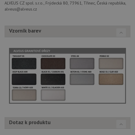
ALVEUS CZ spol. s.r.o., Frýdecká 80, 73961, Třinec, Česká republika,
uži
vid
alveus@alveus.cz
ná
uv
we
Vzorník barev
sid
.seznam.cz
4 týdny 2
Tot
dny
bě
so
ale
nal
so
rel
pr
pou
spr
rel
test_cookie
15 minut
Te
Google LLC
co
.doubleclick.net
na
sp
Do
(kt
sp
Goo
zji
pro
Dotaz k produktu
ná
we
po