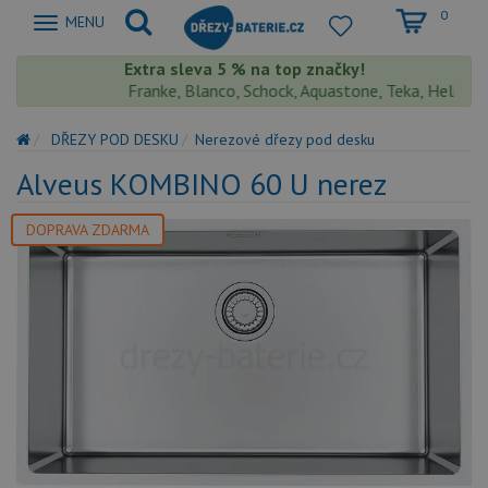
0
Zobrazit
MENU
nabidku
Extra sleva 5 % na top značky!
Franke, Blanco, Schock, Aquastone, Teka, Helika, De
DŘEZY POD DESKU
Nerezové dřezy pod desku
Alveus KOMBINO 60 U nerez
DOPRAVA ZDARMA