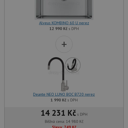
Chrom
vytvář
zásadách ochrany soukromí společnosti Google
soubor
lepivos
každou
funkcí 
Alveus KOMBINO 60 U nerez
založe
12 990
Kč
s DPH
trvání
AWSA
(ALB).
+
sid
.drezy-baterie.cz
4 týdny 2
Toto j
dny
běžný 
soubor
ale po
naleze
soubor
relace
pravd
použit
správu
relace.
CookieScriptConsent
5 měsíců
Tento 
CookieScript
Deante NEO LUNO BOC B720 nerez
4 týdny
cookie
www.drezy-
1 990
Kč
s DPH
služba
baterie.cz
Script
zapam
14 231 Kč
předvo
s DPH
souhla
Běžná cena:
14 980
Kč
soubor
návště
Sleva:
749
Kč