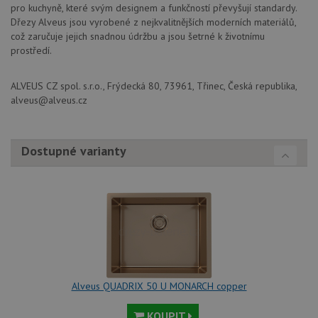
pro kuchyně, které svým designem a funkčností převyšují standardy.
AUTORIZACE
www.drezy-
Zavřením
baterie.cz
prohlížeče
Dřezy Alveus jsou vyrobené z nejkvalitnějších moderních materiálů,
což zaručuje jejich snadnou údržbu a jsou šetrné k životnímu
prostředí.
ALVEUS CZ spol. s.r.o., Frýdecká 80, 73961, Třinec, Česká republika,
alveus@alveus.cz
Poskytovatel
Název
Vyprší
Popis
/
Doména
Poskytovatel
/
Název
Vyprší
Po
_ga
1 rok
Tento název
Google LLC
Doména
Dostupné varianty
1
souboru cookie
.drezy-
měsíc
je spojen s
baterie.cz
VISITOR_PRIVACY_METADATA
6 měsíců
Te
YouTube
Google
coo
.youtube.com
Universal
uk
Analytics - což je
so
významná
uži
aktualizace
vo
běžněji
pro
používané
int
analytické
we
služby Google.
Za
Tento soubor
úd
cookie se
so
používá k
náv
Alveus QUADRIX 50 U MONARCH copper
rozlišení
rů
jedinečných
zá
uživatelů
oc
KOUPIT