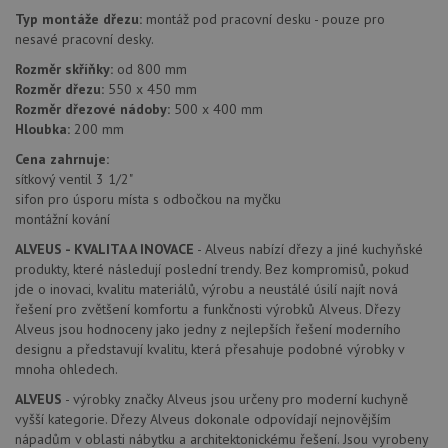
trvání
Typ montáže dřezu:
montáž pod pracovní desku - pouze pro
AWSA
nesavé pracovní desky.
(ALB).
Rozměr skříňky:
od 800 mm
sid
.drezy-baterie.cz
4 týdny 2
Toto j
dny
běžný 
Rozměr dřezu:
550 x 450 mm
soubor
Rozměr dřezové nádoby:
500 x 400 mm
ale po
naleze
Hloubka:
200 mm
soubor
relace
Cena zahrnuje:
pravd
sítkový ventil 3 1/2"
použit
správu
sifon pro úsporu místa s odbočkou na myčku
relace.
montážní kování
CookieScriptConsent
5 měsíců
Tento 
CookieScript
ALVEUS - KVALITA A INOVACE
- Alveus nabízí dřezy a jiné kuchyňské
4 týdny
cookie
www.drezy-
služba
baterie.cz
produkty, které následují poslední trendy. Bez kompromisů, pokud
Script
jde o inovaci, kvalitu materiálů, výrobu a neustálé úsilí najít nová
zapam
řešení pro zvětšení komfortu a funkčnosti výrobků Alveus. Dřezy
předvo
souhla
Alveus jsou hodnoceny jako jedny z nejlepších řešení moderního
soubor
designu a představují kvalitu, která přesahuje podobné výrobky v
návště
nutné,
mnoha ohledech.
banner
Cookie
ALVEUS
- výrobky značky Alveus jsou určeny pro moderní kuchyně
Script
vyšší kategorie. Dřezy Alveus dokonale odpovídají nejnovějším
fungov
správn
nápadům v oblasti nábytku a architektonickému řešení. Jsou vyrobeny