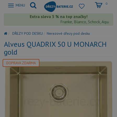
0
Zobrazit
MENU
nabidku
Extra sleva 5 % na top značky!
Franke, Blanco, Schock, Aquastone, 
DŘEZY POD DESKU
Nerezové dřezy pod desku
Alveus QUADRIX 50 U MONARCH
gold
DOPRAVA ZDARMA