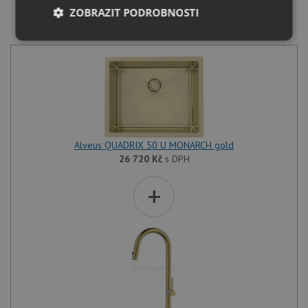
ZOBRAZIT PODROBNOSTI
SET Alveus QUADRIX 50 U MONARCH gold + Alveus
NOVA-PS MONARCH gold
Nezbytně
Výkonové
Soubory
nutné
soubory
cílení
soubory
Funkční soubory
Nezařazené
soubory
Alveus QUADRIX 50 U MONARCH gold
26 720
Kč
s DPH
+
Nezbytně nutné soubory
Výkonové soubory
Soubory cílení
Funkční soubory
Nezařazené soubory
Nezbytně nutné soubory cookie umožňují základní
funkce webových stránek, jako je přihlášení