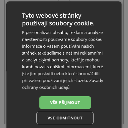
+
Tyto webové stránky
používají soubory cookie.
K personalizaci obsahu, reklam a analýze
návštěvnosti používáme soubory cookie.
Informace o vašem používání našich
stránek také sdílíme s našimi reklamními
Alveus MAYA MONARCH gold
a analytickými partnery, kteří je mohou
6 990
Kč
s DPH
kombinovat s dalšími informacemi, které
32 024 Kč
jste jim poskytli nebo které shromáždili
s DPH
při vašem používání jejich služeb.
Zásady
Běžná cena:
33 710
Kč
ochrany osobních údajů
Sleva:
1 686
Kč
VŠE PŘIJMOUT
NA DOTAZ
KOUPIT
VŠE ODMÍTNOUT