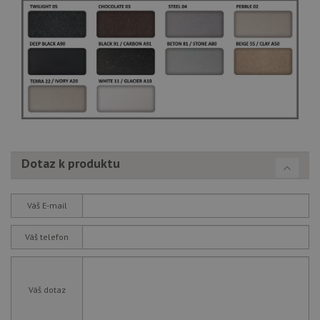
př
vi
vl
we
tak
ná
we
no
sta
roz
Yo
Dotaz k produktu
Váš E-mail
Váš telefon
Váš dotaz