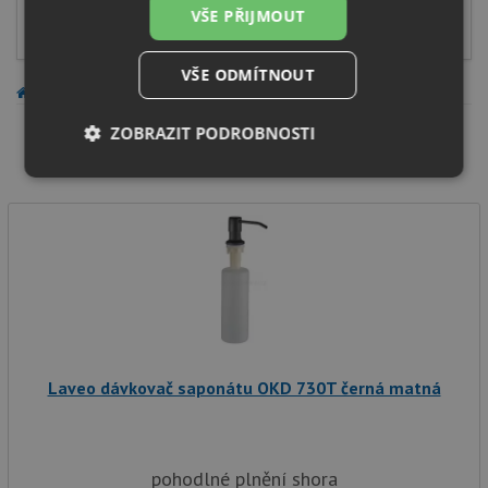
Sifony a výpusti
VŠE PŘIJMOUT
VŠE ODMÍTNOUT
PŘÍSLUŠENSTVÍ KE DŘEZU
PŘÍSLUŠENSTVÍ KE DŘEZU
ZOBRAZIT PODROBNOSTI
Zobrazit filtry
Nezbytně
Výkonové
Soubory
nutné
soubory
cílení
soubory
Funkční soubory
Nezařazené
soubory
Laveo dávkovač saponátu OKD 730T černá matná
Nezbytně nutné soubory
Výkonové soubory
pohodlné plnění shora