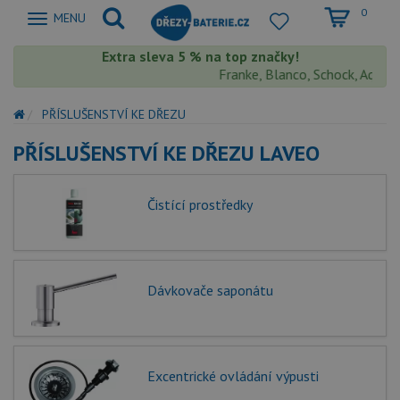
0
Zobrazit
MENU
nabidku
Extra sleva 5 % na top značky!
Franke, Blanco, Schock, Aquast
PŘÍSLUŠENSTVÍ KE DŘEZU
PŘÍSLUŠENSTVÍ KE DŘEZU LAVEO
Čistící prostředky
Dávkovače saponátu
Excentrické ovládání výpusti