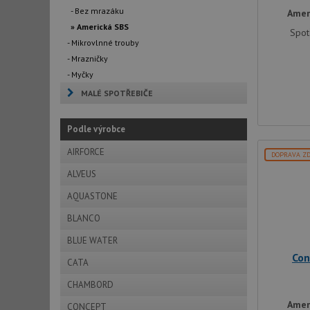
- Bez mrazáku
Amer
» Americká SBS
Spot
- Mikrovlnné trouby
- Mrazničky
- Myčky
MALÉ SPOTŘEBIČE
Podle výrobce
AIRFORCE
DOPRAVA Z
ALVEUS
AQUASTONE
BLANCO
BLUE WATER
Con
CATA
CHAMBORD
Amer
CONCEPT