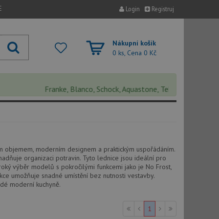
E
Login
Registruj
Nákupní košík
0 ks, Cena
0 Kč
Franke, Blanco, Schock, Aquastone, Teka, Helika, Deante, S
velkým objemem, moderním designem a praktickým uspořádáním.
adňuje organizaci potravin. Tyto lednice jsou ideální pro
iroký výběr modelů s pokročilými funkcemi jako je No Frost,
trukce umožňuje snadné umístění bez nutnosti vestavby.
ždé moderní kuchyně.
1