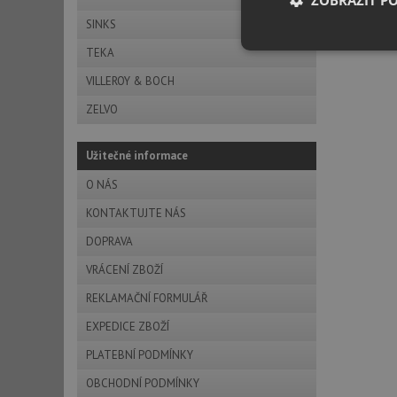
ZOBRAZIT P
SINKS
TEKA
Nezbytně nutn
soubory
VILLEROY & BOCH
ZELVO
Užitečné informace
O NÁS
Nezbytně nutn
KONTAKTUJTE NÁS
Nezbytně nutné soubo
stránky nelze bez ne
DOPRAVA
VRÁCENÍ ZBOŽÍ
Název
REKLAMAČNÍ FORMULÁŘ
udid
EXPEDICE ZBOŽÍ
PLATEBNÍ PODMÍNKY
AWSALBCORS
OBCHODNÍ PODMÍNKY