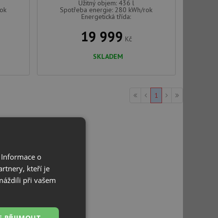
Užitný objem: 436 l
rok
Spotřeba energie: 280 kWh/rok
Energetická třída:
19 999
Kč
SKLADEM
1
 Informace o
tnery, kteří je
máždili při vašem
E PŘIJMOUT