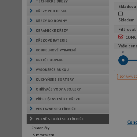
TECHNICKÉ DŘEZY
Skladová
DŘEZY POD DESKU
Skladem
DŘEZY DO ROVINY
Filtrovat
KERAMICKÉ DŘEZY
CONC
DŘEZOVÉ BATERIE
Vaše cen
KOUPELNOVÉ VYBAVENÍ
0
DRTIČE ODPADU
VYSOUŠEČE RUKOU
DOPRAVA Z
KUCHYŇSKÉ SORTERY
OHŘÍVAČE VODY A BOJLERY
PŘÍSLUŠENSTVÍ KE DŘEZU
VESTAVNÉ SPOTŘEBIČE
VOLNĚ STOJÍCÍ SPOTŘEBIČE
Con
- Chladničky
- S mrazákem