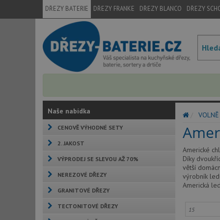
DŘEZY BATERIE
DŘEZY FRANKE
DŘEZY BLANCO
DŘEZY SCH
Naše nabídka
VOLNĚ 
Amer
CENOVĚ VÝHODNÉ SETY
2. JAKOST
Americké chl
Díky dvoukří
VÝPRODEJ SE SLEVOU AŽ 70%
větší domácn
NEREZOVÉ DŘEZY
výrobník led
Americká le
GRANITOVÉ DŘEZY
TECTONITOVÉ DŘEZY