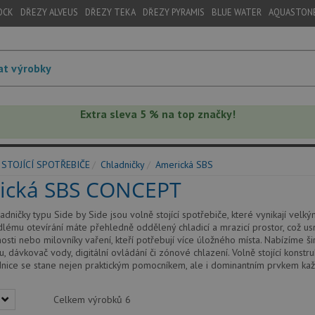
OCK
DŘEZY ALVEUS
DŘEZY TEKA
DŘEZY PYRAMIS
BLUE WATER
AQUASTON
Extra sleva 5 % na top značky!
STOJÍCÍ SPOTŘEBIČE
Chladničky
Americká SBS
ická SBS CONCEPT
adničky typu Side by Side jsou volně stojící spotřebiče, které vynikají 
dlému otevírání máte přehledně oddělený chladicí a mrazicí prostor, což usn
osti nebo milovníky vaření, kteří potřebují více úložného místa. Nabízíme š
u, dávkovač vody, digitální ovládání či zónové chlazení. Volně stojící kons
dnice se stane nejen praktickým pomocníkem, ale i dominantním prvkem ka
Celkem výrobků
6