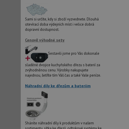
sid
Sami si určíte, kdy si zboží vyzvednete. Dlouhá
otevírací doba výdejních míst i velice dobrá
test_cookie
dopravní dostupnost.
Cenově výhodné sety
YSC
Sestavili jsme pro Vás dokonale
_gcl_au
sladěné dvojice kuchyňského dřezu s baterií za
zvýhodněnou cenu. Výrobky nakupujete
najednou, šetříte tím Váš čas a také Vaše peníze.
__Secure-ROLLOU
Náhradní díly ke dřezům a bateriím
VISITOR_INFO1_LIV
Sháníte náhradní díly k produktům v našem
sortimentu, sítka ke dřezů, odtokové systémy ke