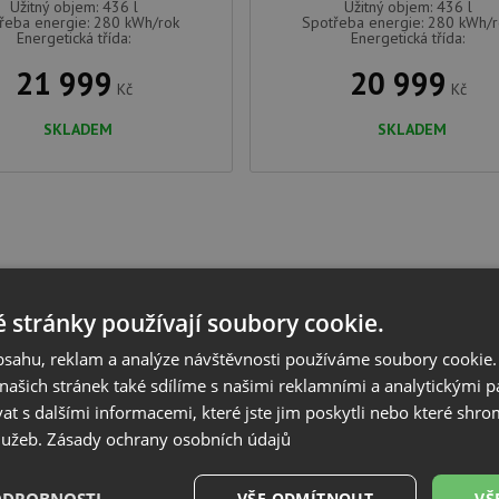
Užitný objem: 436 l
Užitný objem: 436 l
řeba energie: 280 kWh/rok
Spotřeba energie: 280 kWh/
Energetická třída:
Energetická třída:
21 999
20 999
Kč
Kč
SKLADEM
SKLADEM
 stránky používají soubory cookie.
obsahu, reklam a analýze návštěvnosti používáme soubory cookie.
ašich stránek také sdílíme s našimi reklamními a analytickými par
 s dalšími informacemi, které jste jim poskytli nebo které shro
služeb.
Zásady ochrany osobních údajů
VŠE ODMÍTNOUT
VŠ