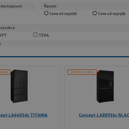
 dostupnost
Řazení
Cena od nejnižší
Cena od nejvyšší
 výrobce
EPT
TEKA
a
DARMA
DOPRAVA ZDARMA
cept LA6683ds TITANIA
Concept LA8891bc BLA