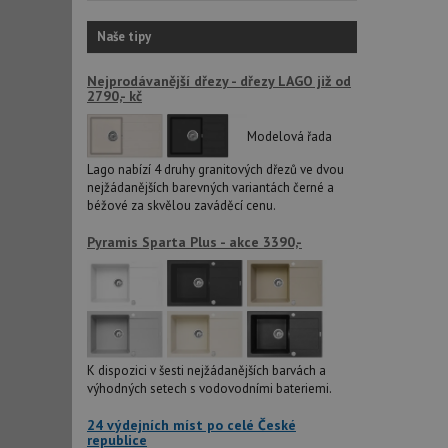
sid
Naše tipy
Nejprodávanější dřezy - dřezy LAGO již od
CookieScriptConse
2790,- kč
Modelová řada
AUTORIZACE
Lago nabízí 4 druhy granitových dřezů ve dvou
nejžádanějších barevných variantách černé a
béžové za skvělou zaváděcí cenu.
Pyramis Sparta Plus - akce 3390,-
Název
Název
_ga
VISITOR_PRIVACY_
K dispozici v šesti nejžádanějších barvách a
_ga_9T91YFLEPX
výhodných setech s vodovodními bateriemi.
__Secure-YNID
IDE
24 výdejních míst po celé České
republice