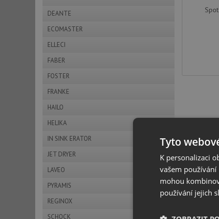
Spot
DEANTE
ECOMASTER
ELLECI
FABER
FOSTER
FRANKE
HAILO
HELIKA
IN SINK ERATOR
Tyto webové
JET DRYER
K personalizaci 
vašem používání n
LAVEO
mohou kombinovat
PYRAMIS
používání jejich 
REGINOX
SCHOCK