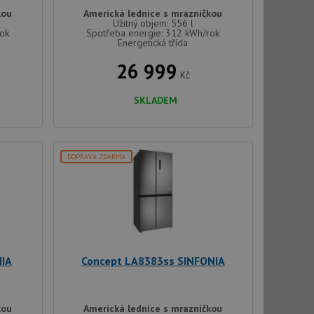
kou
Americká lednice s mrazničkou
Užitný objem: 556 l
rok
Spotřeba energie: 312 kWh/rok
Energetická třída
26 999
Kč
SKLADEM
DOPRAVA ZDARMA
NIA
Concept LA8383ss SINFONIA
kou
Americká lednice s mrazničkou