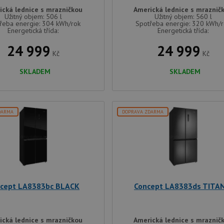
ická lednice s mrazničkou
Americká lednice s mraznič
Užitný objem: 506 l
Užitný objem: 560 l
řeba energie: 304 kWh/rok
Spotřeba energie: 320 kWh/
Energetická třída:
Energetická třída:
24 999
24 999
Kč
Kč
SKLADEM
SKLADEM
DARMA
DOPRAVA ZDARMA
cept LA8383bc BLACK
Concept LA8383ds TITA
ická lednice s mrazničkou
Americká lednice s mraznič