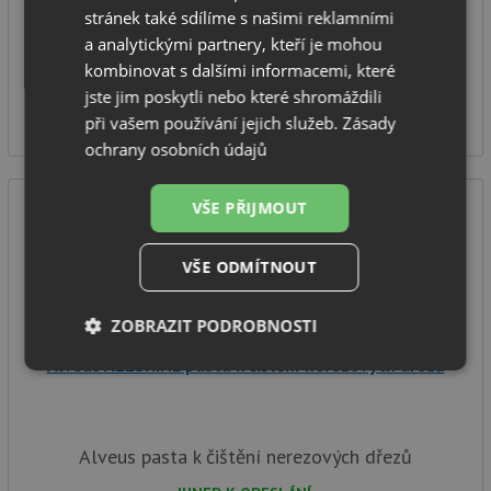
stránek také sdílíme s našimi reklamními
Alveus tekutá impregnace na nerezové dřezy
a analytickými partnery, kteří je mohou
kombinovat s dalšími informacemi, které
IHNED K ODESLÁNÍ
jste jim poskytli nebo které shromáždili
310
Kč
při vašem používání jejich služeb.
Zásady
ochrany osobních údajů
VŠE PŘIJMOUT
VŠE ODMÍTNOUT
ZOBRAZIT PODROBNOSTI
Alveus ALLSHINE pasta k čištění nerezových dřezů
Nezbytně
Výkonové
Soubory
nutné
soubory
cílení
soubory
Alveus pasta k čištění nerezových dřezů