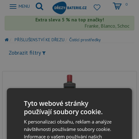
0
Zobrazit
MENU
nabidku
Extra sleva 5 % na top značky!
Franke, Blanco, Schock, Aq
PŘÍSLUŠENSTVÍ KE DŘEZU
Čistící prostředky
Zobrazit filtry
Tyto webové stránky
používají soubory cookie.
K personalizaci obsahu, reklam a analýze
Alveus ALLSHINE tekutá impregnace na nerezové dřezy
návštěvnosti používáme soubory cookie.
Informace o vašem používání našich