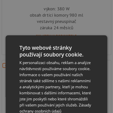
výkon: 380 W
obsah drtící komory 980 ml
vestavný pneuspínač
záruka 24 měsíců
SKLADEM U DODAVATELE
8 990
Kč
Tyto webové stránky
používají soubory cookie.
K personalizaci obsahu, reklam a analýze
DOPRAVA ZDARMA
návštěvnosti používáme soubory cookie.
Informace o vašem používání našich
stránek také sdílíme s našimi reklamními
a analytickými partnery, kteří je mohou
kombinovat s dalšími informacemi, které
jste jim poskytli nebo které shromáždili
In Sink Erator EVOLUTION Plus 750EC
při vašem používání jejich služeb.
Zásady
ochrany osobních údajů