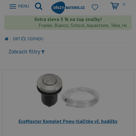
0
Zobrazit
MENU
nabidku
Extra sleva 5 % na top značky!
Franke, Blanco, Schock, Aquastone, Teka, Helika, D
DRTIČE ODPADU
Zobrazit filtry
EcoMaster Komplet Pneu-tlačítko vč. hadičky