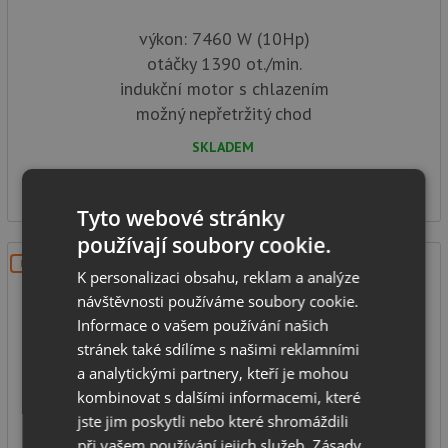
výkon: 7460 W (10Hp)
otáčky 1390 ot./min.
indukční motor s chlazením
možný nepřetržitý chod
SKLADEM
241 990
Kč
Tyto webové stránky
používají soubory cookie.
DOPRAVA ZDARMA
K personalizaci obsahu, reklam a analýze
návštěvnosti používáme soubory cookie.
Informace o vašem používání našich
stránek také sdílíme s našimi reklamními
a analytickými partnery, kteří je mohou
kombinovat s dalšími informacemi, které
EcoMaster STANDARD EVO3
jste jim poskytli nebo které shromáždili
při vašem používání jejich služeb.
Zásady