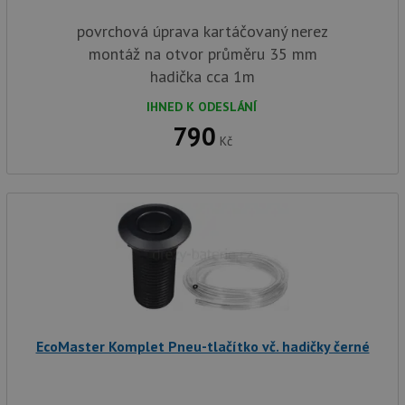
povrchová úprava kartáčovaný nerez
montáž na otvor průměru 35 mm
hadička cca 1m
IHNED K ODESLÁNÍ
790
Kč
EcoMaster Komplet Pneu-tlačítko vč. hadičky černé