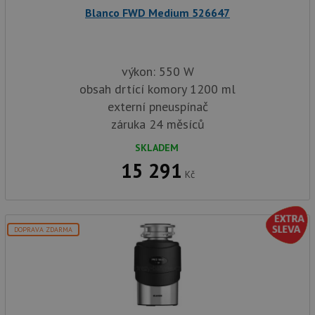
zji
Blanco FWD Medium 526647
pro
ná
we
po
so
výkon: 550 W
YSC
Zavřením
Te
Google LLC
prohlížeče
co
.youtube.com
obsah drtící komory 1200 ml
na
Yo
externí pneuspínač
sl
záruka 24 měsíců
zo
vlo
SKLADEM
_gcl_au
3 měsíce
Te
Google LLC
15 291
co
.drezy-
na
Kč
baterie.cz
sp
Dou
pr
in
tom
DOPRAVA ZDARMA
ko
uži
we
a j
rek
ko
uži
vid
ná