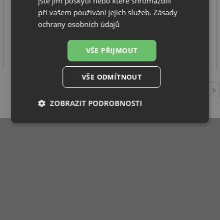
jste jim poskytli nebo které shromáždili
při vašem používání jejich služeb.
Zásady
excentrické ovládání výpusti
ochrany osobních údajů
IHNED K ODESLÁNÍ
720
VŠE PŘIJMOUT
Kč
VŠE ODMÍTNOUT
1
ZOBRAZIT PODROBNOSTI
Nezbytně
Výkonové
Soubory
nutné
soubory
cílení
soubory
Funkční soubory
Nezařazené
soubory