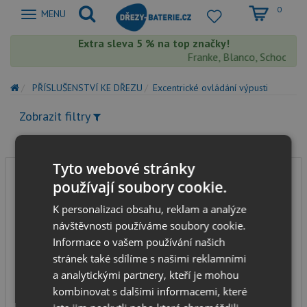
0
Zobrazit
MENU
nabidku
Extra sleva 5 % na top značky!
Franke, Blanco, Schock, Aq
PŘÍSLUŠENSTVÍ KE DŘEZU
Excentrické ovládání výpusti
Zobrazit filtry
Tyto webové stránky
používají soubory cookie.
K personalizaci obsahu, reklam a analýze
návštěvnosti používáme soubory cookie.
Informace o vašem používání našich
stránek také sdílíme s našimi reklamními
Alveus excentrické ovládání výpusti
a analytickými partnery, kteří je mohou
kombinovat s dalšími informacemi, které