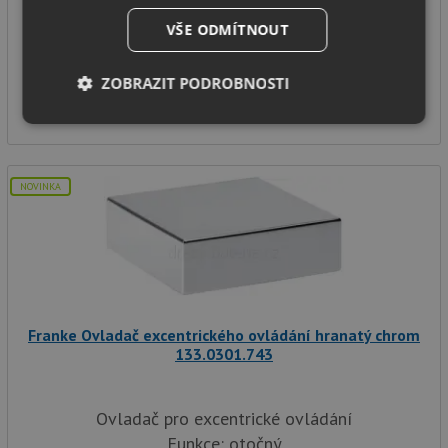
Funkce: tlačítkový
VŠE ODMÍTNOUT
Provedení: chrom
SKLADEM
ZOBRAZIT PODROBNOSTI
1 089
Kč
Nezbytně
Výkonové
Soubory
nutné
soubory
cílení
soubory
NOVINKA
Funkční soubory
Nezařazené
soubory
Franke Ovladač excentrického ovládání hranatý chrom
133.0301.743
Nezbytně nutné soubory
Výkonové soubory
Ovladač pro excentrické ovládání
Soubory cílení
Funkční soubory
Funkce: otočný