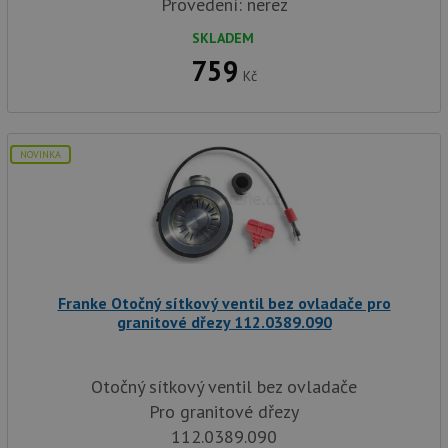
Provedení: nerez
zásadách ochrany soukromí společnosti Google
soubor
lepivos
každou
SKLADEM
funkcí 
759
založe
Kč
trvání
AWSA
(ALB).
sid
.drezy-baterie.cz
4 týdny 2
Toto j
dny
běžný 
NOVINKA
soubor
ale po
naleze
soubor
relace
pravd
použit
správu
relace.
Franke Otočný sítkový ventil bez ovladače pro
CookieScriptConsent
5 měsíců
Tento 
CookieScript
4 týdny
cookie
www.drezy-
granitové dřezy 112.0389.090
služba
baterie.cz
Script
zapam
předvo
Otočný sítkový ventil bez ovladače
souhla
soubor
Pro granitové dřezy
návště
nutné,
112.0389.090
banner