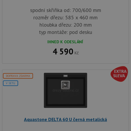
spodní skříňka od: 700/600 mm
rozměr dřezu: 585 x 460 mm
hloubka dřezu: 200 mm
typ montáže: pod desku
IHNED K ODESLÁNÍ
4 590
Kč
DOPRAVA ZDARMA
V SETU
Aquastone DELTA 60 U černá metalická