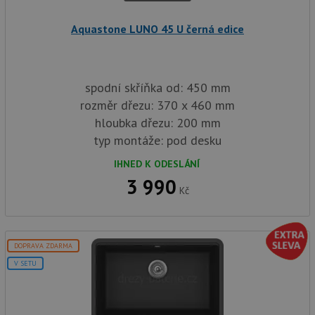
služba
baterie.cz
Script
zapam
Aquastone LUNO 45 U černá edice
předvo
souhla
soubor
návště
nutné,
banner
spodní skříňka od: 450 mm
Cookie
rozměr dřezu: 370 x 460 mm
Script
fungov
hloubka dřezu: 200 mm
správn
typ montáže: pod desku
AUTORIZACE
www.drezy-
Zavřením
baterie.cz
prohlížeče
IHNED K ODESLÁNÍ
3 990
Kč
Poskytovatel
Název
Vyprší
Popis
DOPRAVA ZDARMA
/
Doména
Poskytovatel
/
V SETU
Název
Vyprší
Po
_ga
1 rok
Tento název
Google LLC
Doména
1
souboru cookie
.drezy-
měsíc
je spojen s
baterie.cz
VISITOR_PRIVACY_METADATA
6 měsíců
Te
YouTube
Google
coo
.youtube.com
Universal
uk