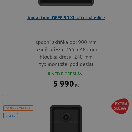
in
baterie.cz
1
cookie používá
tom
měsíc
Google Analytics
ko
k zachování
uži
stavu relace.
Aquastone DEEP 90 XL U černá edice
we
a j
rek
ko
uži
vid
spodní skříňka od: 900 mm
ná
uv
rozměr dřezu: 755 x 482 mm
we
hloubka dřezu: 240 mm
sid
.seznam.cz
4 týdny 2
Tot
dny
bě
typ montáže: pod desku
so
ale
IHNED K ODESLÁNÍ
nal
so
5 990
rel
Kč
pr
pou
spr
rel
test_cookie
15 minut
Te
Google LLC
DOPRAVA ZDARMA
co
.doubleclick.net
V SETU
na
sp
Do
(kt