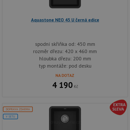
sp
Goo
zji
pro
ná
Aquastone NEO 45 U černá edice
we
po
so
YSC
Zavřením
Te
Google LLC
prohlížeče
co
.youtube.com
spodní skříňka od: 450 mm
na
Yo
rozměr dřezu: 420 x 460 mm
sl
hloubka dřezu: 200 mm
zo
vlo
typ montáže: pod desku
_gcl_au
3 měsíce
Te
Google LLC
co
.drezy-
NA DOTAZ
na
baterie.cz
4 190
sp
Kč
Dou
pr
in
tom
ko
uži
DOPRAVA ZDARMA
we
a j
V SETU
rek
ko
uži