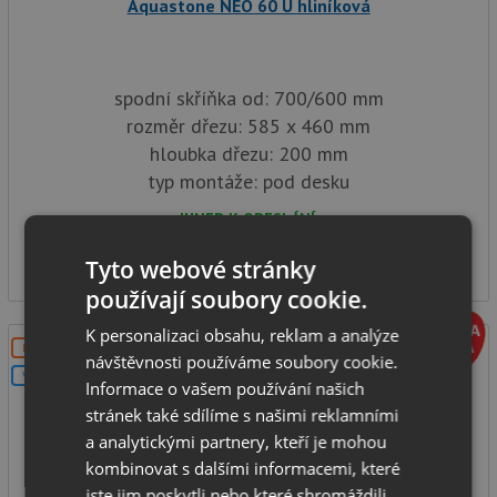
Aquastone NEO 60 U hliníková
spodní skříňka od: 700/600 mm
rozměr dřezu: 585 x 460 mm
hloubka dřezu: 200 mm
typ montáže: pod desku
IHNED K ODESLÁNÍ
4 590
Kč
Tyto webové stránky
používají soubory cookie.
K personalizaci obsahu, reklam a analýze
DOPRAVA ZDARMA
návštěvnosti používáme soubory cookie.
V SETU
Informace o vašem používání našich
stránek také sdílíme s našimi reklamními
a analytickými partnery, kteří je mohou
kombinovat s dalšími informacemi, které
jste jim poskytli nebo které shromáždili