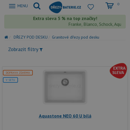
0
Zobrazit
MENU
nabidku
Extra sleva 5 % na top značky!
Franke, Blanco, Schock, Aquastone
DŘEZY POD DESKU
Granitové dřezy pod desku
Zobrazit filtry
DOPRAVA ZDARMA
V SETU
Aquastone NEO 60 U bílá