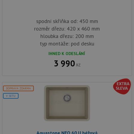
spodní skříňka od: 450 mm
rozměr dřezu: 420 x 460 mm
hloubka dřezu: 200 mm
typ montáže: pod desku
IHNED K ODESLÁNÍ
3 990
Kč
DOPRAVA ZDARMA
V SETU
Aquastone NEO 60 U béžová