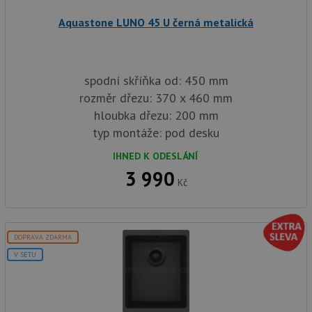
AWSALBCORS
1 týden
Pro po
Amazon.com Inc.
Aquastone LUNO 45 U černá metalická
podpo
widget-
lepivos
mediator.zopim.com
případ
CORS 
aktuali
Chrom
spodní skříňka od: 450 mm
vytvář
zásadách ochrany soukromí společnosti Google
soubor
rozměr dřezu: 370 x 460 mm
lepivos
každou
hloubka dřezu: 200 mm
funkcí 
typ montáže: pod desku
založe
trvání
AWSA
IHNED K ODESLÁNÍ
(ALB).
3 990
sid
.drezy-baterie.cz
4 týdny 2
Toto j
Kč
dny
běžný 
soubor
ale po
naleze
soubor
DOPRAVA ZDARMA
relace
pravd
V SETU
použit
správu
relace.
CookieScriptConsent
5 měsíců
Tento 
CookieScript
4 týdny
cookie
www.drezy-