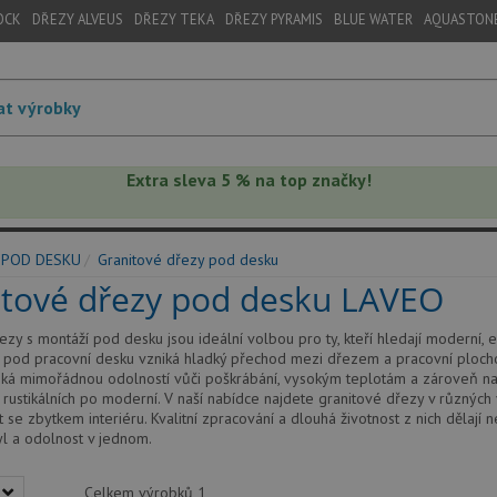
OCK
DŘEZY ALVEUS
DŘEZY TEKA
DŘEZY PYRAMIS
BLUE WATER
AQUASTON
Extra sleva 5 % na top značky!
 POD DESKU
Granitové dřezy pod desku
itové dřezy pod desku LAVEO
ezy s montáží pod desku jsou ideální volbou pro ty, kteří hledají moderní,
ci pod pracovní desku vzniká hladký přechod mezi dřezem a pracovní plochou,
iká mimořádnou odolností vůči poškrábání, vysokým teplotám a zároveň nab
 rustikálních po moderní. V naší nabídce najdete granitové dřezy v různých
 se zbytkem interiéru. Kvalitní zpracování a dlouhá životnost z nich dělají n
tyl a odolnost v jednom.
Celkem výrobků
1