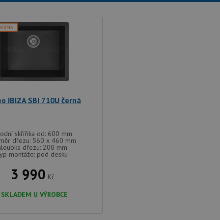
DARMA
o IBIZA SBI 710U černá
odní skříňka od: 600 mm
měr dřezu: 560 x 460 mm
hloubka dřezu: 200 mm
typ montáže: pod desku
3 990
Kč
SKLADEM U VÝROBCE