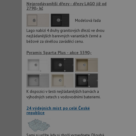
Nejprodávanější dřezy - dřezy LAGO již od
2790,- kč
CookieScriptConse
Modelová řada
Lago nabízí 4 druhy granitových dřezů ve dvou
nejžádanějších barevných variantách černé a
AUTORIZACE
béžové za skvělou zaváděcí cenu.
Pyramis Sparta Plus - akce 3390,-
Název
Název
_ga
VISITOR_PRIVACY_
K dispozici v šesti nejžádanějších barvách a
výhodných setech s vodovodními bateriemi.
_ga_9T91YFLEPX
__Secure-YNID
24 výdejních míst po celé České
republice
IDE
Sami si určíte, kdy si zboží vyzvednete. Dlouhá