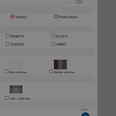
Výchozí
Podle názvu
DEANTE
ELLECI
SCHOCK
SINKS
Bílé odstíny
Hnědé odstíny
700 - 1000 mm
18520