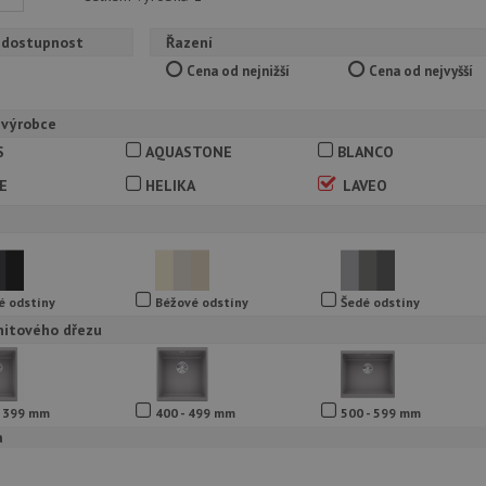
 dostupnost
Řazení
Cena od nejnižší
Cena od nejvyšší
 výrobce
S
AQUASTONE
BLANCO
E
HELIKA
LAVEO
é odstíny
Béžové odstíny
Šedé odstíny
nitového dřezu
- 399 mm
400 - 499 mm
500 - 599 mm
a