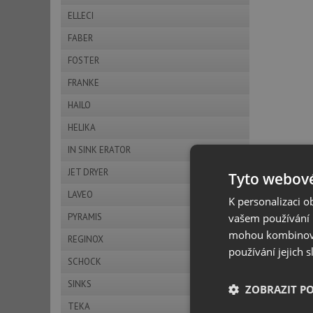
ELLECI
FABER
FOSTER
FRANKE
HAILO
HELIKA
IN SINK ERATOR
JET DRYER
Tyto webové
LAVEO
K personalizaci 
vašem používání n
PYRAMIS
mohou kombinovat
REGINOX
používání jejich 
SCHOCK
SINKS
ZOBRAZIT P
TEKA