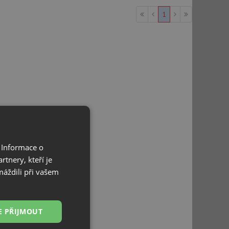
1
 Informace o
tnery, kteří je
máždili při vašem
E PŘIJMOUT