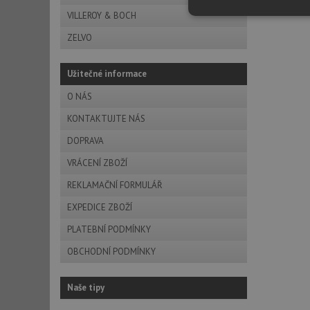
VILLEROY & BOCH
Nezbytně nutn
soubory
ZELVO
Užitečné informace
O NÁS
KONTAKTUJTE NÁS
Nezbytně nutn
DOPRAVA
Nezbytně nutné soubo
VRÁCENÍ ZBOŽÍ
stránky nelze bez ne
REKLAMAČNÍ FORMULÁŘ
Název
EXPEDICE ZBOŽÍ
udid
PLATEBNÍ PODMÍNKY
OBCHODNÍ PODMÍNKY
AWSALBCORS
Naše tipy
sid