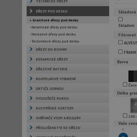
TECHNICKÉ DŘEZY
DŘEZY POD DESKU
Skladová
» Granitové dřezy pod desku
Skladem
- Keramické dřezy pod desku
- Nerezové dřezy pod desku
Filtrovat
- Tectonitové dřezy pod desku
ALVEU
DŘEZY DO ROVINY
FRANK
KERAMICKÉ DŘEZY
Barva
DŘEZOVÉ BATERIE
KOUPELNOVÉ VYBAVENÍ
Čern
DRTIČE ODPADU
Délka gra
VYSOUŠEČE RUKOU
KUCHYŇSKÉ SORTERY
200 
OHŘÍVAČE VODY A BOJLERY
Vaše cen
PŘÍSLUŠENSTVÍ KE DŘEZU
0