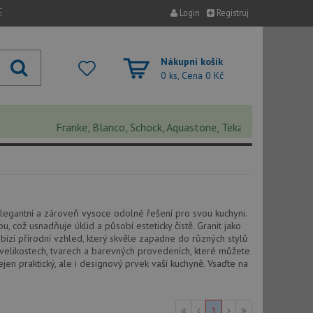
E
Login
Registruj
Nákupní košík
0 ks, Cena
0 Kč
Franke, Blanco, Schock, Aquastone, Teka, Helika, Deante, Si
 elegantní a zároveň vysoce odolné řešení pro svou kuchyni.
 což usnadňuje úklid a působí esteticky čistě. Granit jako
ízí přírodní vzhled, který skvěle zapadne do různých stylů
 velikostech, tvarech a barevných provedeních, které můžete
ejen praktický, ale i designový prvek vaší kuchyně. Vsaďte na
1