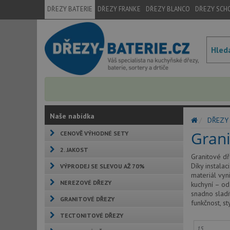
DŘEZY BATERIE
DŘEZY FRANKE
DŘEZY BLANCO
DŘEZY SCH
Naše nabídka
DŘEZY
Gran
CENOVĚ VÝHODNÉ SETY
2. JAKOST
Granitové dř
Díky instala
VÝPRODEJ SE SLEVOU AŽ 70%
materiál vyn
NEREZOVÉ DŘEZY
kuchyní – od
snadno sladit
GRANITOVÉ DŘEZY
funkčnost, s
TECTONITOVÉ DŘEZY