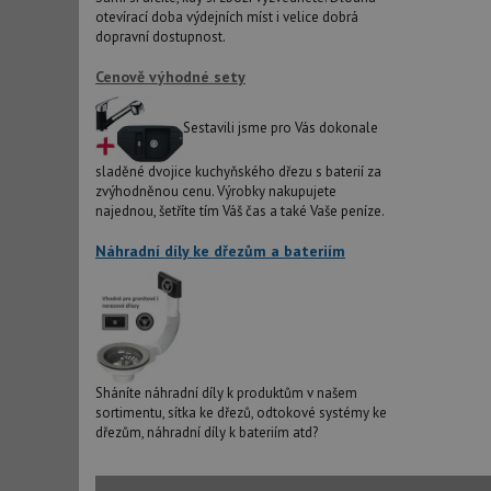
sid
otevírací doba výdejních míst i velice dobrá
dopravní dostupnost.
test_cookie
Cenově výhodné sety
Sestavili jsme pro Vás dokonale
YSC
sladěné dvojice kuchyňského dřezu s baterií za
_gcl_au
zvýhodněnou cenu. Výrobky nakupujete
najednou, šetříte tím Váš čas a také Vaše peníze.
Náhradní díly ke dřezům a bateriím
__Secure-ROLLOU
VISITOR_INFO1_LIV
Sháníte náhradní díly k produktům v našem
sortimentu, sítka ke dřezů, odtokové systémy ke
dřezům, náhradní díly k bateriím atd?