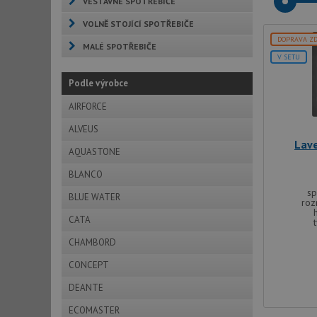
VESTAVNÉ SPOTŘEBIČE
VOLNĚ STOJÍCÍ SPOTŘEBIČE
DOPRAVA Z
MALÉ SPOTŘEBIČE
V SETU
Podle výrobce
AIRFORCE
ALVEUS
Lave
AQUASTONE
BLANCO
sp
BLUE WATER
roz
CATA
CHAMBORD
CONCEPT
DEANTE
ECOMASTER