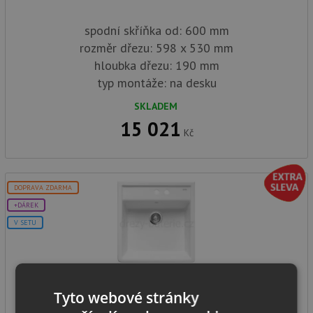
spodní skříňka od: 600 mm
rozměr dřezu: 598 x 530 mm
hloubka dřezu: 190 mm
typ montáže: na desku
SKLADEM
15 021
Kč
DOPRAVA ZDARMA
+DÁREK
V SETU
Blanco PANOR 60 zářivě bílá lesklá se dvěma otvory
Tyto webové stránky
514501