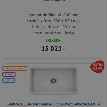
nutné
soubory
cílení
soubory
spodní skříňka od: 600 mm
rozměr dřezu: 598 x 530 mm
Funkční soubory
Nezařazené
hloubka dřezu: 190 mm
soubory
typ montáže: na desku
SKLADEM
15 021
Kč
Nezbytně nutné soubory
Výkonové soubory
Soubory cílení
Funkční soubory
DOPRAVA ZDARMA
Nezařazené soubory
+DÁREK
V SETU
Nezbytně nutné soubory cookie umožňují základní
funkce webových stránek, jako je přihlášení
uživatele a správa účtu. Webové stránky nelze bez
nezbytně nutných souborů cookie správně používat.
Poskytovatel
/
Název
Vyprší
Popis
Blanco VILLAE Farmhouse Single keramika zářivě bílá
Doména