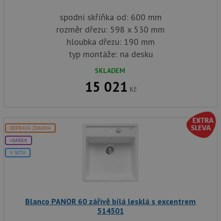
spodní skříňka od: 600 mm
rozměr dřezu: 598 x 530 mm
hloubka dřezu: 190 mm
typ montáže: na desku
SKLADEM
15 021
Kč
DOPRAVA ZDARMA
+DÁREK
V SETU
Blanco PANOR 60 zářivě bílá lesklá s excentrem
514501