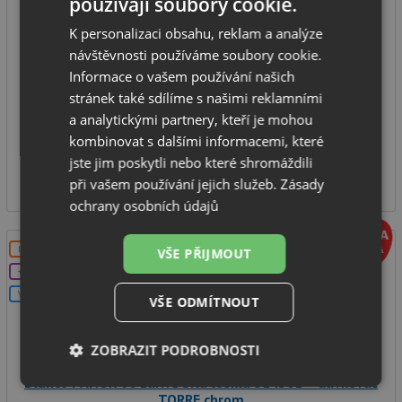
používají soubory cookie.
K personalizaci obsahu, reklam a analýze
spodní skříňka od: 600 mm
návštěvnosti používáme soubory cookie.
rozměr dřezu: 598 x 530 mm
Informace o vašem používání našich
hloubka dřezu: 190 mm
stránek také sdílíme s našimi reklamními
typ montáže: na desku
a analytickými partnery, kteří je mohou
kombinovat s dalšími informacemi, které
SKLADEM
jste jim poskytli nebo které shromáždili
15 021
Kč
při vašem používání jejich služeb.
Zásady
ochrany osobních údajů
DOPRAVA ZDARMA
VŠE PŘIJMOUT
+DÁREK
V SETU
VŠE ODMÍTNOUT
ZOBRAZIT PODROBNOSTI
Blanco PANOR 60 zářivě bílá lesklá 514501 + dávkovač
Nezbytně
Výkonové
Soubory
TORRE chrom