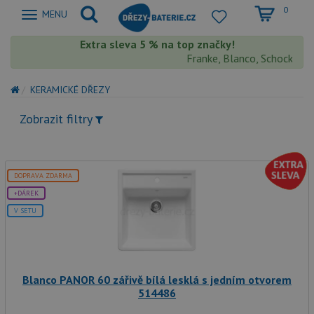
0
Zobrazit
MENU
nabidku
Extra sleva 5 % na top značky!
Franke, Blanco, Schock, Aqua
KERAMICKÉ DŘEZY
Zobrazit filtry
DOPRAVA ZDARMA
+DÁREK
V SETU
Blanco PANOR 60 zářivě bílá lesklá s jedním otvorem
514486