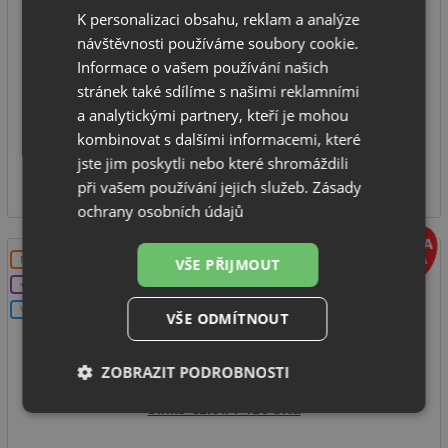
K personalizaci obsahu, reklam a analýze
spodní skříňka od: 600 mm
návštěvnosti používáme soubory cookie.
rozměr dřezu: 600 x 505 mm
Informace o vašem používání našich
hloubka dřezu: 200 mm
stránek také sdílíme s našimi reklamními
typ montáže: na desku
a analytickými partnery, kteří je mohou
kombinovat s dalšími informacemi, které
SKLADEM
jste jim poskytli nebo které shromáždili
9 889
Kč
při vašem používání jejich služeb.
Zásady
ochrany osobních údajů
DOPRAVA ZDARMA
VŠE PŘIJMOUT
+DÁREK
V SETU
VŠE ODMÍTNOUT
ZOBRAZIT PODROBNOSTI
Sinks CERAM 410 bílá
Nezbytně
Výkonové
Soubory
nutné
soubory
cílení