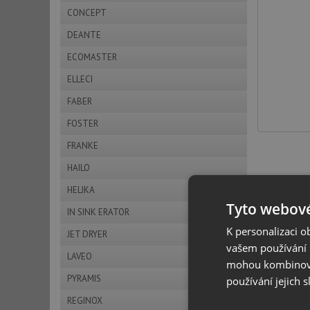
CONCEPT
DEANTE
ECOMASTER
ELLECI
FABER
FOSTER
FRANKE
HAILO
HELIKA
Tyto webové
IN SINK ERATOR
K personalizaci 
JET DRYER
vašem používání n
LAVEO
mohou kombinovat
PYRAMIS
používání jejich 
REGINOX