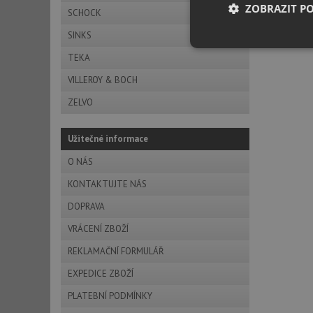
ZOBRAZIT P
SCHOCK
SINKS
Nezbytně nutn
TEKA
soubory
VILLEROY & BOCH
ZELVO
Užitečné informace
Nezbytně nutn
O NÁS
KONTAKTUJTE NÁS
Nezbytně nutné soubo
stránky nelze bez ne
DOPRAVA
Název
VRÁCENÍ ZBOŽÍ
udid
REKLAMAČNÍ FORMULÁŘ
EXPEDICE ZBOŽÍ
AWSALBCORS
PLATEBNÍ PODMÍNKY