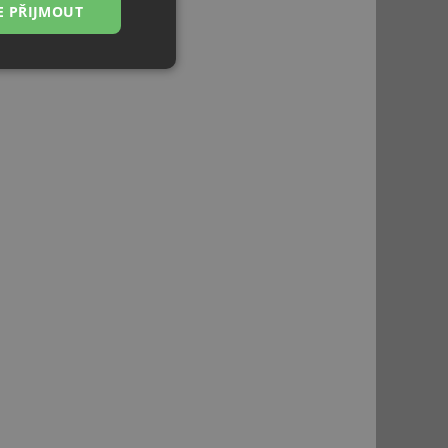
E PŘIJMOUT
Nezařazené
soubory
řazené soubory
 správa účtu. Webové
ci zařízení, která
používání a zlepšila
použití CORS po
 cookie lepivosti
ch na trvání s