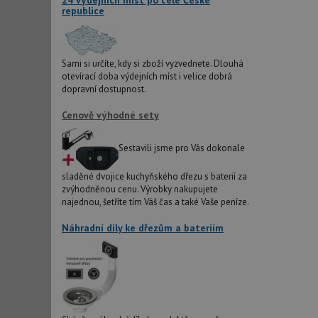
24 výdejních míst po celé České
republice
sid
Sami si určíte, kdy si zboží vyzvednete. Dlouhá
otevírací doba výdejních míst i velice dobrá
test_cookie
dopravní dostupnost.
Cenově výhodné sety
YSC
Sestavili jsme pro Vás dokonale
_gcl_au
sladěné dvojice kuchyňského dřezu s baterií za
zvýhodněnou cenu. Výrobky nakupujete
__Secure-ROLLOU
najednou, šetříte tím Váš čas a také Vaše peníze.
VISITOR_INFO1_LIV
Náhradní díly ke dřezům a bateriím