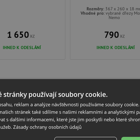
Rozměry:
367 x 260 x 18 
Vhodné pro:
vybrané dřezy Mo
Nemo
1 650
790
Kč
Kč
IHNED K ODESLÁNÍ
IHNED K ODESLÁNÍ
 stránky používají soubory cookie.
obsahu, reklam a analýze návštěvnosti používáme soubory cookie.
ašich stránek také sdílíme s našimi reklamními a analytickými par
 s dalšími informacemi, které jste jim poskytli nebo které shro
služeb.
Zásady ochrany osobních údajů