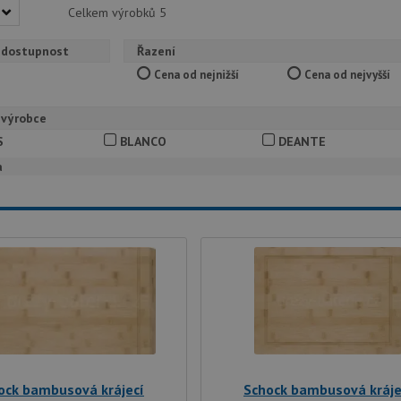
Celkem výrobků
5
 dostupnost
Řazení
Cena od nejnižší
Cena od nejvyšší
 výrobce
S
BLANCO
DEANTE
a
ock bambusová krájecí
Schock bambusová kráje