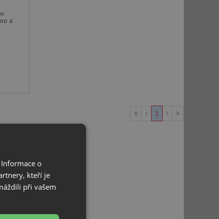
mm
no a
1
 Informace o
tnery, kteří je
máždili při vašem