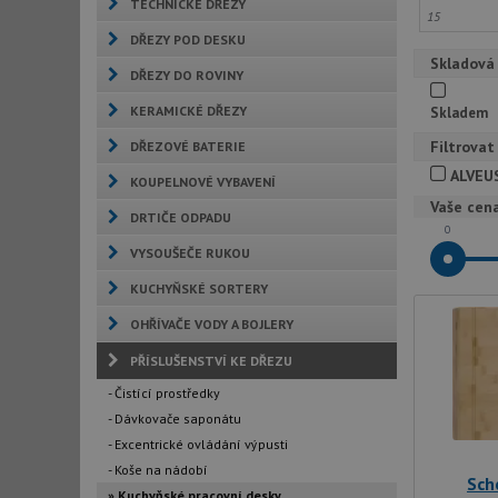
TECHNICKÉ DŘEZY
DŘEZY POD DESKU
Skladová
DŘEZY DO ROVINY
KERAMICKÉ DŘEZY
Skladem
Filtrovat
DŘEZOVÉ BATERIE
ALVEU
KOUPELNOVÉ VYBAVENÍ
Vaše cen
DRTIČE ODPADU
0
VYSOUŠEČE RUKOU
KUCHYŇSKÉ SORTERY
OHŘÍVAČE VODY A BOJLERY
PŘÍSLUŠENSTVÍ KE DŘEZU
- Čistící prostředky
- Dávkovače saponátu
- Excentrické ovládání výpusti
- Koše na nádobí
Sch
» Kuchyňské pracovní desky