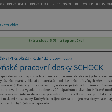
OCK
DŘEZY ALVEUS
DŘEZY TEKA
DŘEZY PYRAMIS
BLUE WATER
AQUASTON
Extra sleva 5 % na top značky!
ŠENSTVÍ KE DŘEZU
Kuchyňské pracovní desky
yňské pracovní desky SCHOCK
ájecí desky jsou nepostradatelným pomocníkem při přípravě jídel a zárove
y různých tvarů, velikostí a materiálů – od klasických dřevěných přes pla
 materiálů. Každý typ má své výhody – dřevo je šetrné k nožům a příjemné 
moderní vzhled a vysokou odolnost vůči zápachům a skvrnám. Některé model
vaničky, čímž šetří místo a zvyšují komfort při práci. K dispozici jsou také
i miskami na suroviny. Kuchyňská krájecí deska je nejen praktickým, ale i 
t vaši kuchyň čistou a uspořádanou.