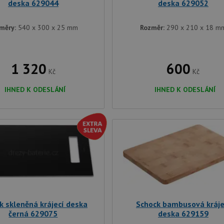
deska 629044
deska 629052
měry:
540 x 300 x 25 mm
Rozměr:
290 x 210 x 18 m
1 320
600
Kč
Kč
IHNED K ODESLÁNÍ
IHNED K ODESLÁNÍ
k skleněná krájecí deska
Schock bambusová kráje
černá 629075
deska 629159