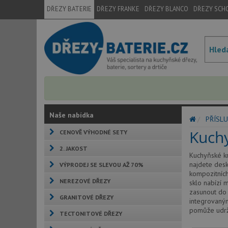
DŘEZY BATERIE
DŘEZY FRANKE
DŘEZY BLANCO
DŘEZY SCH
Naše nabídka
PŘÍSLU
Kuch
CENOVĚ VÝHODNÉ SETY
2. JAKOST
Kuchyňské kr
najdete desk
VÝPRODEJ SE SLEVOU AŽ 70%
kompozitních
NEREZOVÉ DŘEZY
sklo nabízí 
zasunout do 
GRANITOVÉ DŘEZY
integrovaným
pomůže udrže
TECTONITOVÉ DŘEZY