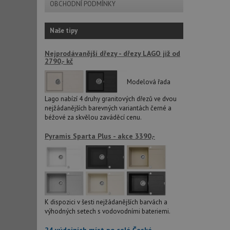
OBCHODNÍ PODMÍNKY
sid
Naše tipy
CookieScriptConse
Nejprodávanější dřezy - dřezy LAGO již od
2790,- kč
Modelová řada
AUTORIZACE
Lago nabízí 4 druhy granitových dřezů ve dvou
nejžádanějších barevných variantách černé a
béžové za skvělou zaváděcí cenu.
Název
Pyramis Sparta Plus - akce 3390,-
Název
_ga
VISITOR_PRIVACY_
K dispozici v šesti nejžádanějších barvách a
_ga_9T91YFLEPX
__Secure-YNID
výhodných setech s vodovodními bateriemi.
IDE