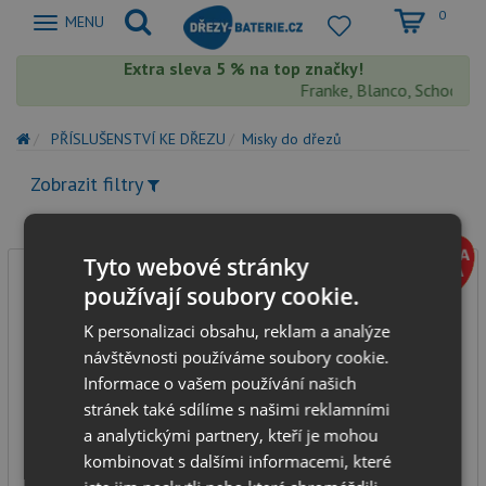
0
Zobrazit
MENU
nabidku
Extra sleva 5 % na top značky!
Franke, Blanco, Schock, A
PŘÍSLUŠENSTVÍ KE DŘEZU
Misky do dřezů
Zobrazit filtry
Tyto webové stránky
používají soubory cookie.
K personalizaci obsahu, reklam a analýze
návštěvnosti používáme soubory cookie.
Informace o vašem používání našich
stránek také sdílíme s našimi reklamními
Aquastone cedící miska 340 nerez
a analytickými partnery, kteří je mohou
kombinovat s dalšími informacemi, které