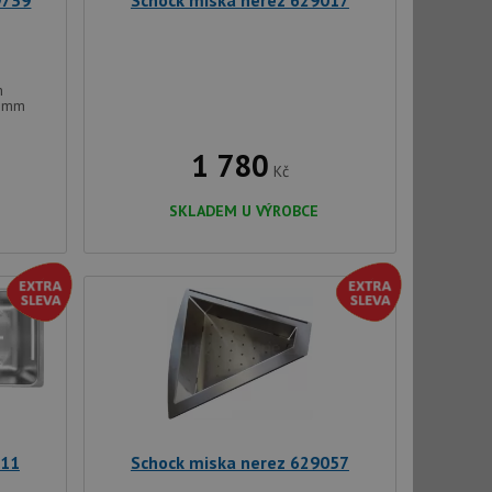
9739
Schock miska nerez 629017
m
4 mm
1 780
Kč
SKLADEM U VÝROBCE
111
Schock miska nerez 629057