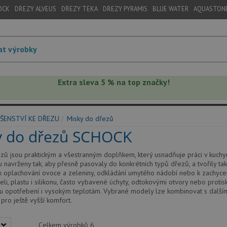
OCK
DŘEZY ALVEUS
DŘEZY TEKA
DŘEZY PYRAMIS
BLUE WATER
AQUASTON
Extra sleva 5 % na top značky!
ŠENSTVÍ KE DŘEZU
Misky do dřezů
y do dřezů SCHOCK
zů jsou praktickým a všestranným doplňkem, který usnadňuje práci v kuchyni
u navrženy tak, aby přesně pasovaly do konkrétních typů dřezů, a tvořily tak
 k oplachování ovoce a zeleniny, odkládání umytého nádobí nebo k zachycen
li, plastu i silikonu, často vybavené úchyty, odtokovými otvory nebo prot
 opotřebení i vysokým teplotám. Vybrané modely lze kombinovat s dalšími
pro ještě vyšší komfort.
Celkem výrobků
6