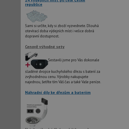
24 výdejních míst po celé České
republice
sid
Sami si určíte, kdy si zboží vyzvednete. Dlouhá
otevírací doba výdejních míst i velice dobrá
test_cookie
dopravní dostupnost.
Cenově výhodné sety
YSC
Sestavili jsme pro Vás dokonale
_gcl_au
sladěné dvojice kuchyňského dřezu s baterií za
zvýhodněnou cenu. Výrobky nakupujete
__Secure-ROLLOU
najednou, šetříte tím Váš čas a také Vaše peníze.
VISITOR_INFO1_LIV
Náhradní díly ke dřezům a bateriím