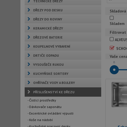
TECHNICKÉ DŘEZY
DŘEZY POD DESKU
Skladová
DŘEZY DO ROVINY
Skladem
KERAMICKÉ DŘEZY
Filtrovat
DŘEZOVÉ BATERIE
ALVEU
KOUPELNOVÉ VYBAVENÍ
SCHO
DRTIČE ODPADU
Vaše cen
0
VYSOUŠEČE RUKOU
KUCHYŇSKÉ SORTERY
OHŘÍVAČE VODY A BOJLERY
PŘÍSLUŠENSTVÍ KE DŘEZU
- Čistící prostředky
- Dávkovače saponátu
- Excentrické ovládání výpusti
- Koše na nádobí
- Kuchyňské pracovní desky