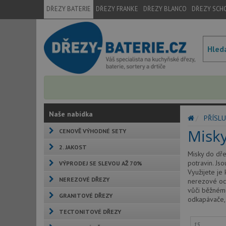
DŘEZY BATERIE
DŘEZY FRANKE
DŘEZY BLANCO
DŘEZY SCH
Naše nabídka
PŘÍSLU
Misk
CENOVĚ VÝHODNÉ SETY
2. JAKOST
Misky do dře
potravin. Jso
VÝPRODEJ SE SLEVOU AŽ 70%
Využijete je
NEREZOVÉ DŘEZY
nerezové oce
vůči běžnému
GRANITOVÉ DŘEZY
odkapávače, 
TECTONITOVÉ DŘEZY