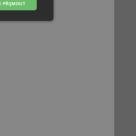
E PŘIJMOUT
Nezařazené
soubory
řazené soubory
 správa účtu. Webové
ci zařízení, která
používání a zlepšila
použití CORS po
 cookie lepivosti
ch na trvání s