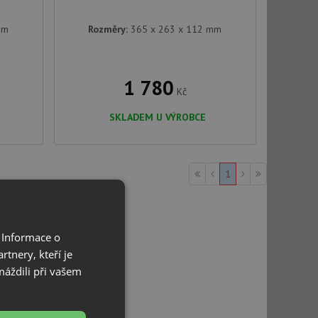
mm
Rozměry:
365 x 263 x 112 mm
1 780
Kč
SKLADEM U VÝROBCE
1
 Informace o
tnery, kteří je
máždili při vašem