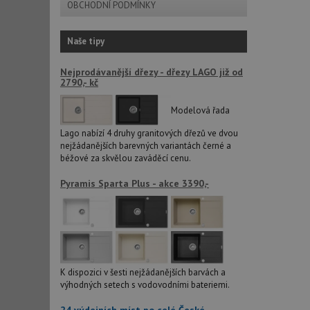
OBCHODNÍ PODMÍNKY
sid
Naše tipy
CookieScriptConse
Nejprodávanější dřezy - dřezy LAGO již od
2790,- kč
Modelová řada
AUTORIZACE
Lago nabízí 4 druhy granitových dřezů ve dvou
nejžádanějších barevných variantách černé a
béžové za skvělou zaváděcí cenu.
Název
Pyramis Sparta Plus - akce 3390,-
Název
_ga
VISITOR_PRIVACY_
K dispozici v šesti nejžádanějších barvách a
_ga_9T91YFLEPX
__Secure-YNID
výhodných setech s vodovodními bateriemi.
IDE