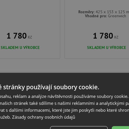
Rozměry:
425 x 153 x 125 
Vhodné pro:
Greenwich
1 780
1 780
Kč
Kč
SKLADEM U VÝROBCE
SKLADEM U VÝROBCE
 stránky používají soubory cookie.
obsahu, reklam a analýze návštěvnosti používáme soubory cookie.
ašich stránek také sdílíme s našimi reklamními a analytickými par
 s dalšími informacemi, které jste jim poskytli nebo které shro
služeb.
Zásady ochrany osobních údajů