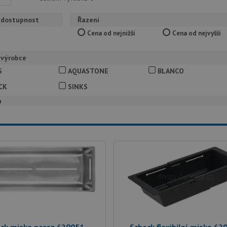
 dostupnost
Řazení
Cena od nejnižší
Cena od nejvyšší
 výrobce
S
AQUASTONE
BLANCO
CK
SINKS
a