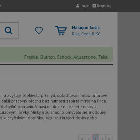
E
Login
Registruj
Nákupní košík
0 ks, Cena
0 Kč
Franke, Blanco, Schock, Aquastone, Teka, Helika, Deante, Si
 a zvyšuje efektivitu při mytí, oplachování nebo přípravě
 další pracovní plochu bez nutnosti zabírat místo na lince.
í zbytků potravin. V naší nabídce naleznete misky z
iskluzovými prvky. Misky jsou snadno omyvatelné a odolné
 kuchyňskými doplňky, jako jsou krájecí desky nebo
1