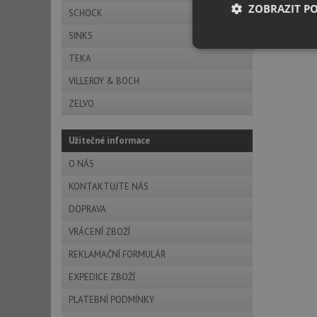
ZOBRAZIT P
SCHOCK
SINKS
Nezbytně nutn
TEKA
soubory
VILLEROY & BOCH
ZELVO
Užitečné informace
Nezbytně nutn
O NÁS
KONTAKTUJTE NÁS
Nezbytně nutné soubo
stránky nelze bez ne
DOPRAVA
Název
VRÁCENÍ ZBOŽÍ
udid
REKLAMAČNÍ FORMULÁŘ
EXPEDICE ZBOŽÍ
AWSALBCORS
PLATEBNÍ PODMÍNKY