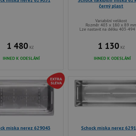
ck miska nerez 629051
Schock flexibilní miska 62
černý plast
Variabilní velikost
Rozměr 403 x 180 x 89 m
Lze nastavit na délku 403-49
1 480
1 130
Kč
Kč
IHNED K ODESLÁNÍ
IHNED K ODESLÁNÍ
ck miska nerez 629043
Schock miska nerez 629