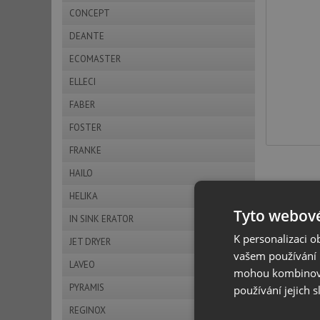
CONCEPT
DEANTE
ECOMASTER
ELLECI
FABER
FOSTER
FRANKE
HAILO
HELIKA
Tyto webové
IN SINK ERATOR
K personalizaci 
JET DRYER
vašem používání n
LAVEO
mohou kombinovat
PYRAMIS
používání jejich 
REGINOX