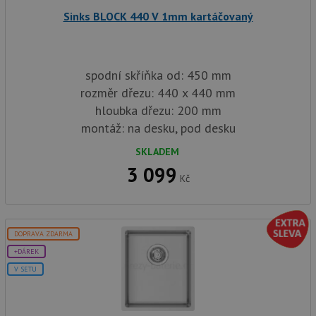
Poskytovatel
/
Název
Vyprší
Popis
Sinks BLOCK 440 V 1mm kartáčovaný
Doména
udid
.drezy-baterie.cz
4 týdny 2
Tento 
dny
použív
jedine
identif
spodní skříňka od: 450 mm
zařízen
mají př
rozměr dřezu: 440 x 440 mm
webové
hloubka dřezu: 200 mm
aby sl
použív
montáž: na desku, pod desku
zlepšil
uživat
zkušen
SKLADEM
3 099
AWSALBCORS
1 týden
Pro po
Amazon.com Inc.
Kč
podpo
widget-
lepivos
mediator.zopim.com
případ
CORS 
aktuali
Chrom
DOPRAVA ZDARMA
vytvář
zásadách ochrany soukromí společnosti Google
soubor
+DÁREK
lepivos
každou
V SETU
funkcí 
založe
trvání
AWSA