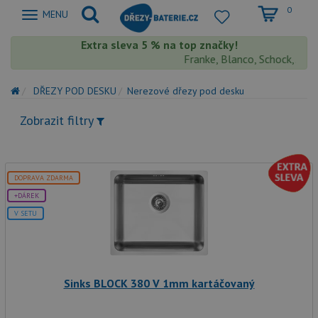
0
Zobrazit
MENU
nabidku
Extra sleva 5 % na top značky!
Franke, Blanco, Schock, Aquast
DŘEZY POD DESKU
Nerezové dřezy pod desku
Zobrazit filtry
DOPRAVA ZDARMA
+DÁREK
V SETU
Sinks BLOCK 380 V 1mm kartáčovaný