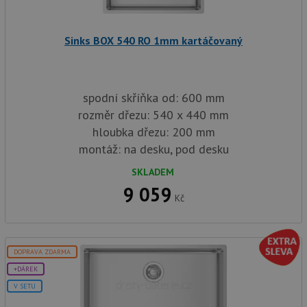
ale
nal
so
rel
Sinks BOX 540 RO 1mm kartáčovaný
pr
pou
spr
rel
test_cookie
15 minut
Te
spodní skříňka od: 600 mm
Google LLC
co
.doubleclick.net
rozměr dřezu: 540 x 440 mm
na
sp
hloubka dřezu: 200 mm
Do
(kt
montáž: na desku, pod desku
sp
Goo
SKLADEM
zji
pro
9 059
ná
Kč
we
po
so
YSC
Zavřením
Te
Google LLC
prohlížeče
co
.youtube.com
DOPRAVA ZDARMA
na
Yo
+DÁREK
sl
V SETU
zo
vlo