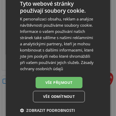
Sinks UNDERMOUNT 190 V matný
Tyto webové stránky
používají soubory cookie.
K personalizaci obsahu, reklam a analýze
spodní skříňka od: 300 mm
návštěvnosti používáme soubory cookie.
rozměr dřezu: 190 x 340 mm
Informace o vašem používání našich
hloubka dřezu: 120 mm
stránek také sdílíme s našimi reklamními
typ montáže: pod desku
a analytickými partnery, kteří je mohou
kombinovat s dalšími informacemi, které
SKLADEM
jste jim poskytli nebo které shromáždili
1 379
Kč
při vašem používání jejich služeb.
Zásady
ochrany osobních údajů
V SETU
VŠE PŘIJMOUT
VŠE ODMÍTNOUT
ZOBRAZIT PODROBNOSTI