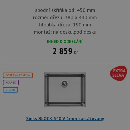
spodní skříňka od: 450 mm
rozměr dřezu: 380 x 440 mm
hloubka dřezu: 190 mm
montáž: na desku,pod desku
IHNED K ODESLÁNÍ
2 859
Kč
DOPRAVA ZDARMA
+DÁREK
V SETU
Sinks BLOCK 540 V 1mm kartáčovaný