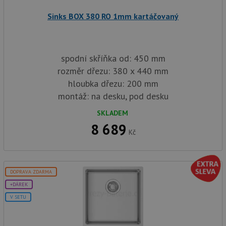
(ALB).
sid
.drezy-baterie.cz
4 týdny 2
Toto j
Sinks BOX 380 RO 1mm kartáčovaný
dny
běžný 
soubor
ale po
naleze
soubor
spodní skříňka od: 450 mm
relace
pravd
rozměr dřezu: 380 x 440 mm
použit
správu
hloubka dřezu: 200 mm
relace.
montáž: na desku, pod desku
CookieScriptConsent
5 měsíců
Tento 
CookieScript
4 týdny
cookie
www.drezy-
SKLADEM
služba
baterie.cz
Script
8 689
zapam
Kč
předvo
souhla
soubor
návště
nutné,
banner
DOPRAVA ZDARMA
Cookie
Script
+DÁREK
fungov
V SETU
správn
AUTORIZACE
www.drezy-
Zavřením
baterie.cz
prohlížeče