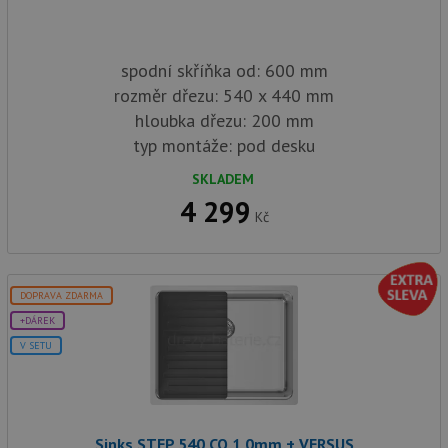
spodní skříňka od: 600 mm
rozměr dřezu: 540 x 440 mm
hloubka dřezu: 200 mm
typ montáže: pod desku
SKLADEM
4 299
Kč
DOPRAVA ZDARMA
+DÁREK
V SETU
Sinks STEP 540 CO 1,0mm + VERSUS