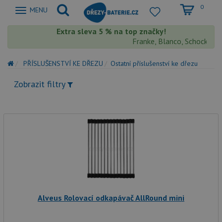
0
Zobrazit
MENU
nabidku
Extra sleva 5 % na top značky!
Franke, Blanco, Schock, Aqu
PŘÍSLUŠENSTVÍ KE DŘEZU
Ostatní příslušenství ke dřezu
Zobrazit filtry
Alveus Rolovací odkapávač AllRound mini