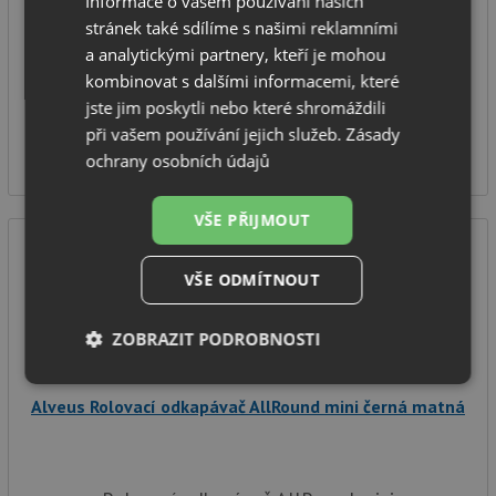
Informace o vašem používání našich
Alveus Rolovací odkapávač AllRound
stránek také sdílíme s našimi reklamními
provedení: černá matná / silikon
a analytickými partnery, kteří je mohou
rozměr:
450 x 325 mm
kombinovat s dalšími informacemi, které
jste jim poskytli nebo které shromáždili
IHNED K ODESLÁNÍ
při vašem používání jejich služeb.
Zásady
690
Kč
ochrany osobních údajů
VŠE PŘIJMOUT
VŠE ODMÍTNOUT
ZOBRAZIT PODROBNOSTI
Nezbytně
Výkonové
Soubory
nutné
soubory
cílení
Alveus Rolovací odkapávač AllRound mini černá matná
soubory