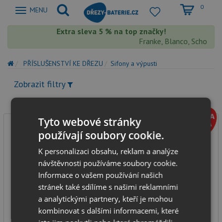
0
Zobrazit
MENU
nabidku
Extra sleva 5 % na top značky!
Franke, Blanco, Schock, A
PŘÍSLUŠENSTVÍ KE DŘEZU
Sifony a výpusti
Zobrazit filtry
Tyto webové stránky
používají soubory cookie.
K personalizaci obsahu, reklam a analýze
návštěvnosti používáme soubory cookie.
Informace o vašem používání našich
stránek také sdílíme s našimi reklamními
Pyramis kompletní odtokový systém pro nerezové
a analytickými partnery, kteří je mohou
dřezy
kombinovat s dalšími informacemi, které